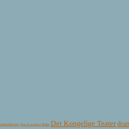
Det Kongelige Teater
dra
sehallerne
Den Kongelige Ballet