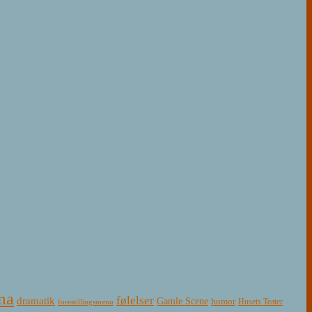
ma
følelser
dramatik
Gamle Scene
humor
Husets Teater
forestillingsmenu