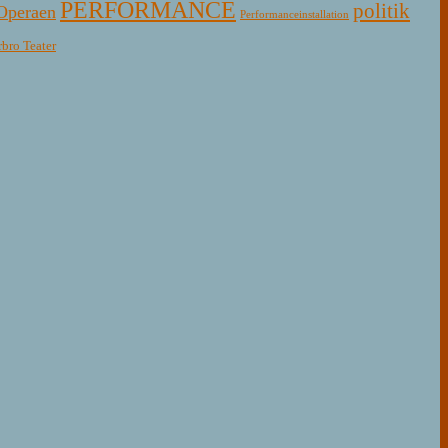
PERFORMANCE
politik
Operaen
Performanceinstallation
rbro Teater