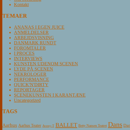
Kontakt
TEMAER
ANANAS I EGEN JUICE
ANMELDELSER
ARBEJDSVISNING
DANMARK RUNDT
FOROMTALER
I PROCES
INTERVIEWS
KUNSTEN UDENOM SCENEN
LYDE PÅ SCENEN
NEKROLOGER
PERFORMANCE
QUICK'N'DIRTY
REPORTAGER
SCENEKUNSTEN I KARANTÆNE
Uncategorized
TAGS
Dans
BALLET
Aarhus
Aarhus Teater
Dan
Betty Nansen Teatret
Aveny-T