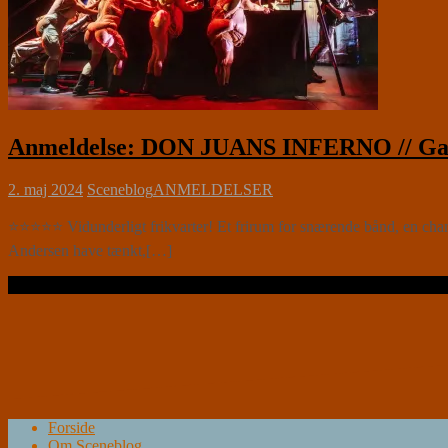
Anmeldelse: DON JUANS INFERNO // Gaml
2. maj 2024
Sceneblog
ANMELDELSER
⭐⭐⭐⭐⭐ Vidunderligt frikvarter! Et frirum for snærende bånd, en chanc
Andersen have tænkt,[…]
Læs videre …
Forside
Om Sceneblog