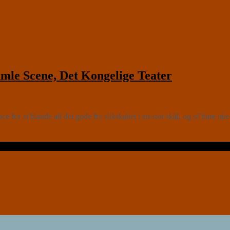
e Scene, Det Kongelige Teater
e for at blande alt det gode fra slikskabet i en stor skål, og så bare