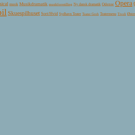
Opera
ical
Musikdramatik
Ny dansk dramatik
Odense
musik
musikforestilling
il
Skuespilhuset
Sort/Hvid
Øste
Sydhavn Teater
Teatermenu
Teater Grob
Tivoli