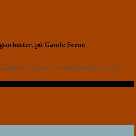
orkester, på Gamle Scene
jubilæumskoncert af Andrew Lloyd Webber og Tim Rices JESUS