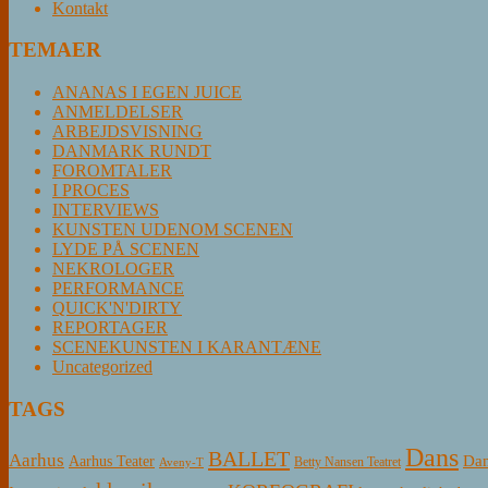
Kontakt
TEMAER
ANANAS I EGEN JUICE
ANMELDELSER
ARBEJDSVISNING
DANMARK RUNDT
FOROMTALER
I PROCES
INTERVIEWS
KUNSTEN UDENOM SCENEN
LYDE PÅ SCENEN
NEKROLOGER
PERFORMANCE
QUICK'N'DIRTY
REPORTAGER
SCENEKUNSTEN I KARANTÆNE
Uncategorized
TAGS
Dans
BALLET
Aarhus
Aarhus Teater
Dan
Betty Nansen Teatret
Aveny-T