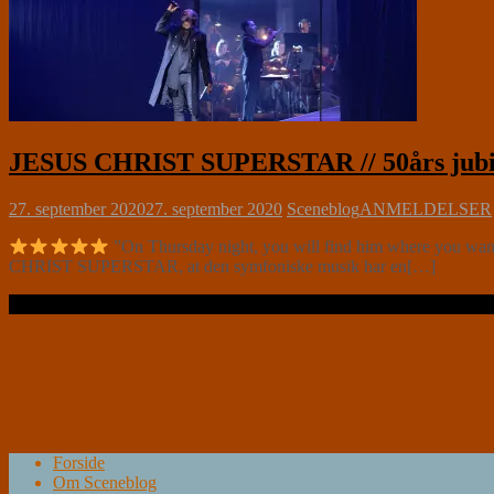
JESUS CHRIST SUPERSTAR // 50års jubil
27. september 2020
27. september 2020
Sceneblog
ANMELDELSER
”On Thursday night, you will find him where you wa
CHRIST SUPERSTAR, at den symfoniske musik har en[…]
Læs videre …
Forside
Om Sceneblog