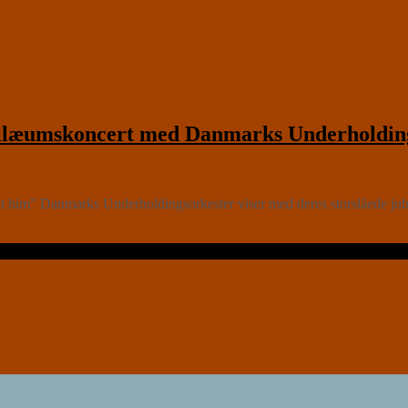
æumskoncert med Danmarks Underholdings
nt him” Danmarks Underholdingsorkester viser med deres storslåede 