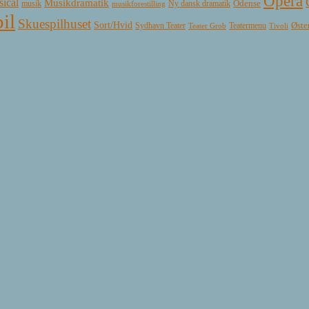
Opera
ical
Musikdramatik
Ny dansk dramatik
Odense
musik
musikforestilling
il
Skuespilhuset
Sort/Hvid
Øste
Sydhavn Teater
Teatermenu
Teater Grob
Tivoli