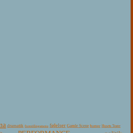
ma
følelser
dramatik
Gamle Scene
humor
Husets Teater
forestillingsmenu