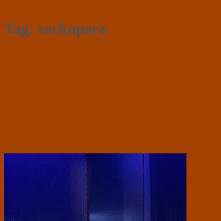
Tag:
rockopera