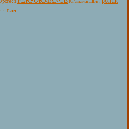
PERFORMANCE
politik
Operaen
Performanceinstallation
rbro Teater