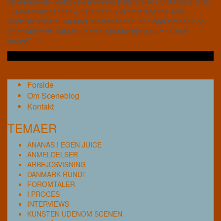
Skræmmende realtjek på moderne krigsførelse i GROUNDED på
Teatret Svalegangen – Kaja Kamuk er fremragende som
moderne krigs-dukkefører. Showmanden, den charmerende og
velartikulerede Barack Obama, var utroligt populær blandt
mange[…]
Læs videre …
Forside
Om Sceneblog
Kontakt
TEMAER
ANANAS I EGEN JUICE
ANMELDELSER
ARBEJDSVISNING
DANMARK RUNDT
FOROMTALER
I PROCES
INTERVIEWS
KUNSTEN UDENOM SCENEN