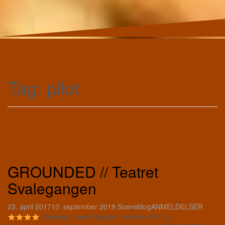
Tag:
pilot
GROUNDED // Teatret
Svalegangen
23. april 2017
10. september 2018
Sceneblog
ANMELDELSER
Obamas droner hænger lavt over Aarhus.