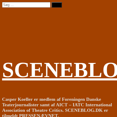
Videre
Søg
til
efter:
indhold
SCENEBL
Casper Koeller er medlem af Foreningen Danske
Teaterjournalister samt af AICT – IATC International
Association of Theatre Critics. SCENEBLOG.DK er
tilmeldt PRESSENÆVNET.