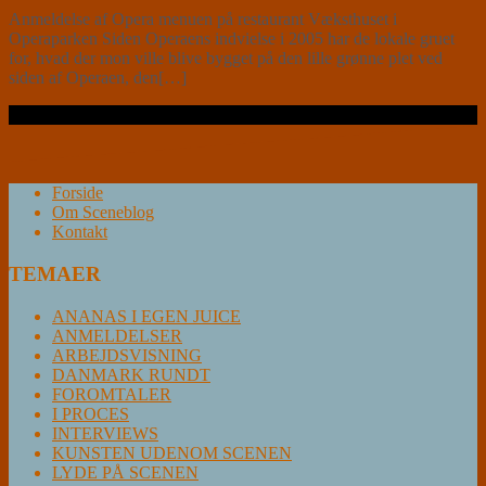
Anmeldelse af Opera menuen på restaurant Væksthuset i
Operaparken Siden Operaens indvielse i 2005 har de lokale gruet
for, hvad der mon ville blive bygget på den lille grønne plet ved
siden af Operaen, den[…]
Læs videre …
Forside
Om Sceneblog
Kontakt
TEMAER
ANANAS I EGEN JUICE
ANMELDELSER
ARBEJDSVISNING
DANMARK RUNDT
FOROMTALER
I PROCES
INTERVIEWS
KUNSTEN UDENOM SCENEN
LYDE PÅ SCENEN