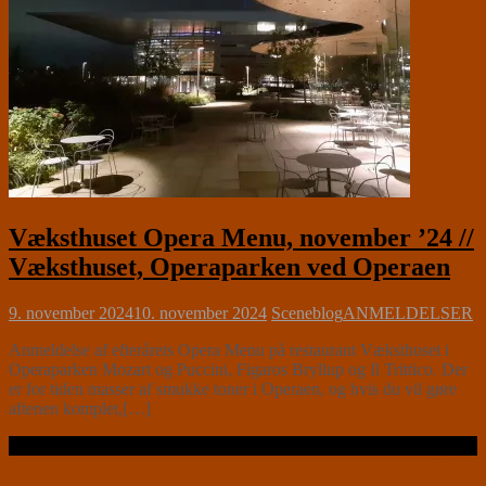
Væksthuset Opera Menu, november ’24 //
Væksthuset, Operaparken ved Operaen
9. november 2024
10. november 2024
Sceneblog
ANMELDELSER
Anmeldelse af efterårets Opera Menu på restaurant Væksthuset i
Operaparken Mozart og Puccini, Figaros Bryllup og Il Trittico. Der
er for tiden masser af smukke toner i Operaen, og hvis du vil gøre
aftenen komplet,[…]
Læs videre …