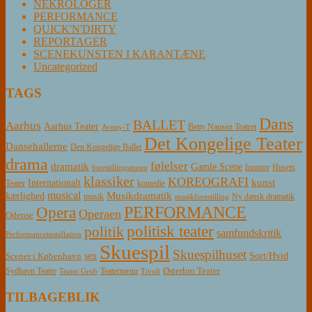
NEKROLOGER
PERFORMANCE
QUICK'N'DIRTY
REPORTAGER
SCENEKUNSTEN I KARANTÆNE
Uncategorized
TAGS
Dans
BALLET
Aarhus
Aarhus Teater
Betty Nansen Teatret
Aveny-T
Det Kongelige Teater
Dansehallerne
Den Kongelige Ballet
drama
følelser
dramatik
Gamle Scene
humor
Husets
forestillingsmenu
klassiker
KOREOGRAFI
kunst
Internationalt
Teater
komedie
musical
Musikdramatik
kærlighed
Ny dansk dramatik
musik
musikforestilling
PERFORMANCE
Opera
Operaen
Odense
politisk teater
politik
samfundskritik
Performanceinstallation
Skuespil
Skuespilhuset
sex
Sort/Hvid
Scener i København
Østerbro Teater
Sydhavn Teater
Teatermenu
Teater Grob
Tivoli
TILBAGEBLIK