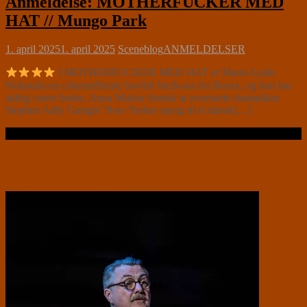
Anmeldelse: MOTHERFUCKER MED
HAT // Mungo Park
1. april 2025
1. april 2025
Sceneblog
ANMELDELSER
I MOTHERFUCKER MED HAT er Marie-Lydie
Nokouda en cokesniffende lowlife bicth-ass fra Bronx, og hun har
aldrig været bedre. Anna Malzer formår at oversætte dramatiker
Stephen Adly Guirgis’ New Yorker sprog til et dansk[…]
Læs videre …