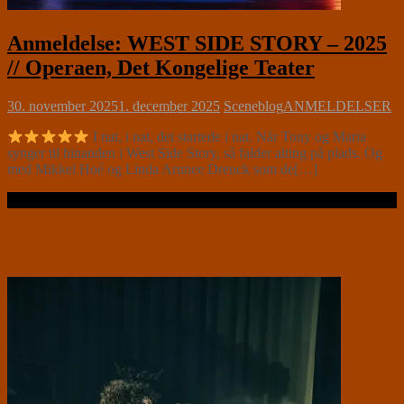
Anmeldelse: WEST SIDE STORY – 2025
// Operaen, Det Kongelige Teater
30. november 2025
1. december 2025
Sceneblog
ANMELDELSER
I nat, i nat, det startede i nat. Når Tony og Maria
synger til hinanden i West Side Story, så falder alting på plads. Og
med Mikkel Hoé og Linda Arunee Drenck som de[…]
Læs videre …