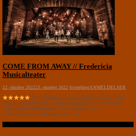
COME FROM AWAY // Fredericia
Musicalteater
22. oktober 2022
23. oktober 2022
Sceneblog
ANMELDELSER
”Vi er stadigvæk os, men aldrig mere dem vi var”
Den 11. september 2001 – bedre kendt som 9/11 – hvor World
Trade Center tvillingtårnene i New York og USA’s
forsvarsministerium i Pentagon blev[…]
Læs videre …