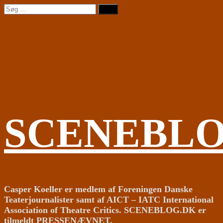
Videre
Søg
til
efter:
indhold
SCENEBL
Casper Koeller er medlem af Foreningen Danske
Teaterjournalister samt af AICT – IATC International
Association of Theatre Critics. SCENEBLOG.DK er
tilmeldt PRESSENÆVNET.