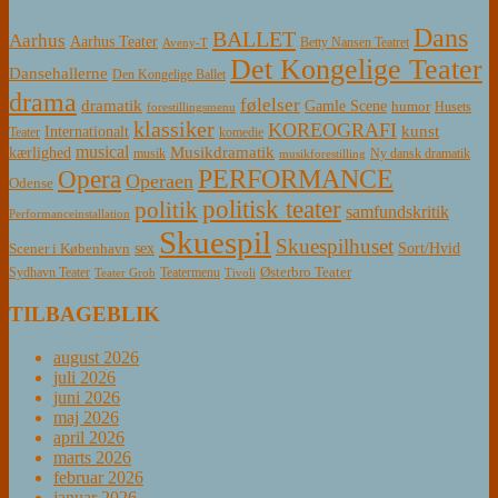
Dans
BALLET
Aarhus
Aarhus Teater
Betty Nansen Teatret
Aveny-T
Det Kongelige Teater
Dansehallerne
Den Kongelige Ballet
drama
følelser
dramatik
Gamle Scene
humor
Husets
forestillingsmenu
klassiker
KOREOGRAFI
kunst
Internationalt
Teater
komedie
musical
Musikdramatik
kærlighed
Ny dansk dramatik
musik
musikforestilling
PERFORMANCE
Opera
Operaen
Odense
politisk teater
politik
samfundskritik
Performanceinstallation
Skuespil
Skuespilhuset
sex
Sort/Hvid
Scener i København
Østerbro Teater
Sydhavn Teater
Teatermenu
Teater Grob
Tivoli
TILBAGEBLIK
august 2026
juli 2026
juni 2026
maj 2026
april 2026
marts 2026
februar 2026
januar 2026