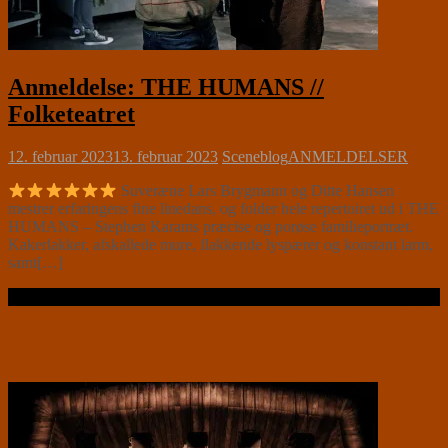
Anmeldelse: THE HUMANS //
Folketeatret
12. februar 2023
13. februar 2023
Sceneblog
ANMELDELSER
Suveræne Lars Brygmann og Ditte Hansen
mestrer erfaringens fine linedans, og folder hele repertoiret ud i THE
HUMANS – Stephen Karams præcise og porøse familieportræt.
Kakerlakker, afskallede mure, flakkende lyspærer og konstant larm,
samt[…]
Læs videre …