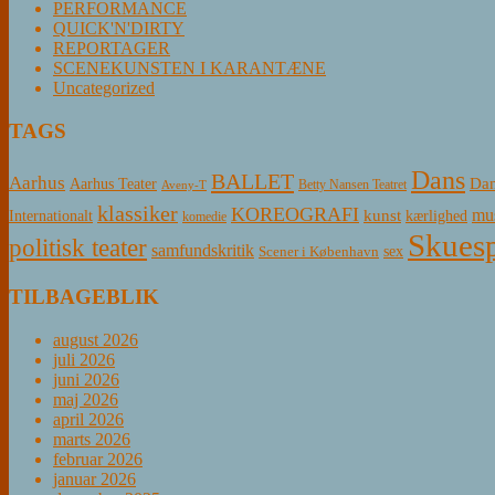
PERFORMANCE
QUICK'N'DIRTY
REPORTAGER
SCENEKUNSTEN I KARANTÆNE
Uncategorized
TAGS
Dans
BALLET
Aarhus
Aarhus Teater
Dan
Betty Nansen Teatret
Aveny-T
klassiker
KOREOGRAFI
mus
kunst
Internationalt
kærlighed
komedie
Skuesp
politisk teater
samfundskritik
sex
Scener i København
TILBAGEBLIK
august 2026
juli 2026
juni 2026
maj 2026
april 2026
marts 2026
februar 2026
januar 2026