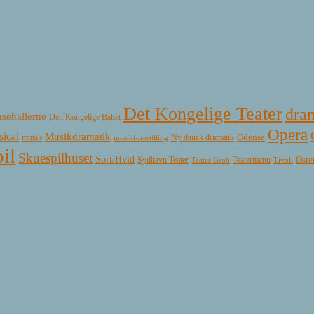
Det Kongelige Teater
dra
sehallerne
Den Kongelige Ballet
Opera
ical
Musikdramatik
Ny dansk dramatik
Odense
musik
musikforestilling
il
Skuespilhuset
Sort/Hvid
Øste
Sydhavn Teater
Teatermenu
Teater Grob
Tivoli