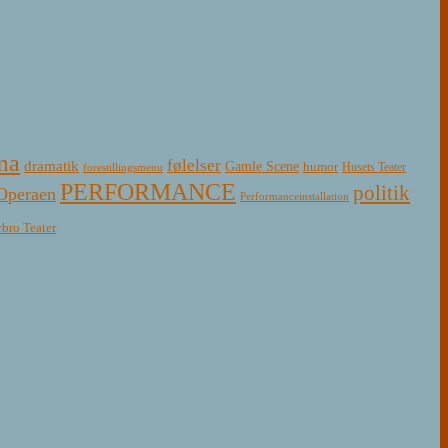
ma
følelser
dramatik
Gamle Scene
humor
Husets Teater
forestillingsmenu
PERFORMANCE
politik
Operaen
Performanceinstallation
rbro Teater