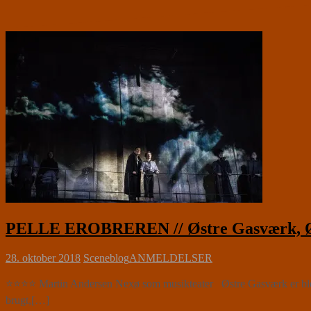
PELLE EROBREREN // Østre Gasværk, Øs
28. oktober 2018
Sceneblog
ANMELDELSER
⭐⭐⭐⭐ Martin Andersen Nexø som musikteater Østre Gasværk er blevet r
brugt,[…]