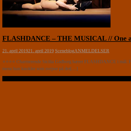
FLASHDANCE – THE MUSICAL // One and 
21. april 2019
21. april 2019
Sceneblog
ANMELDELSER
⭐⭐⭐⭐ Charmerende Sicilia Gadborg bærer FLASHDANCE i mål. FLASH
mens hun knokler som svejser på det[…]
Læs videre …