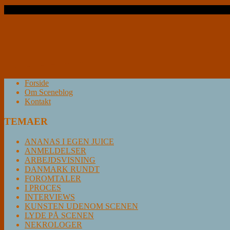
Læs videre …
Forside
Om Sceneblog
Kontakt
TEMAER
ANANAS I EGEN JUICE
ANMELDELSER
ARBEJDSVISNING
DANMARK RUNDT
FOROMTALER
I PROCES
INTERVIEWS
KUNSTEN UDENOM SCENEN
LYDE PÅ SCENEN
NEKROLOGER