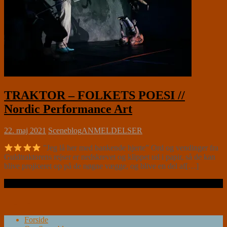
TRAKTOR – FOLKETS POESI //
Nordic Performance Art
22. maj 2021
Sceneblog
ANMELDELSER
”Jeg lå her med bankende hjerte” Ord og vendinger fra
Guldtraktorens rejser er nedskrevet og klippet ud i papir, så de kan
blive projiceret op på de nøgne vægge, og blive en del af[…]
Læs videre …
Forside