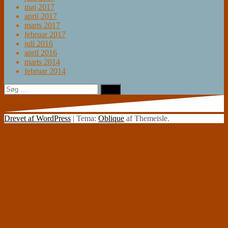
maj 2017
april 2017
marts 2017
februar 2017
juli 2016
april 2016
marts 2014
februar 2014
Søg
efter:
Drevet af WordPress
|
Tema:
Oblique
af Themeisle.