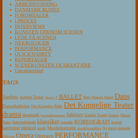
ARBEJDSVISNING
DANMARK RUNDT
FOROMTALER
I PROCES
INTERVIEWS
KUNSTEN UDENOM SCENEN
LYDE PÅ SCENEN
NEKROLOGER
PERFORMANCE
QUICK'N'DIRTY
REPORTAGER
SCENEKUNSTEN I KARANTÆNE
Uncategorized
TAGS
Dans
BALLET
Aarhus
Aarhus Teater
Betty Nansen Teatret
Aveny-T
Det Kongelige Teater
Dansehallerne
Den Kongelige Ballet
drama
følelser
dramatik
Gamle Scene
humor
Husets
forestillingsmenu
klassiker
KOREOGRAFI
kunst
Internationalt
Teater
komedie
musical
Musikdramatik
kærlighed
Ny dansk dramatik
musik
musikforestilling
PERFORMANCE
Opera
Operaen
Odense