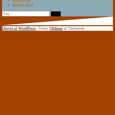
februar 2014
Søg
efter:
Drevet af WordPress
|
Tema:
Oblique
af Themeisle.