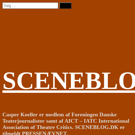
Videre
Søg
til
efter:
indhold
SCENEBL
Casper Koeller er medlem af Foreningen Danske
Teaterjournalister samt af AICT – IATC International
Association of Theatre Critics. SCENEBLOG.DK er
tilmeldt PRESSENÆVNET.