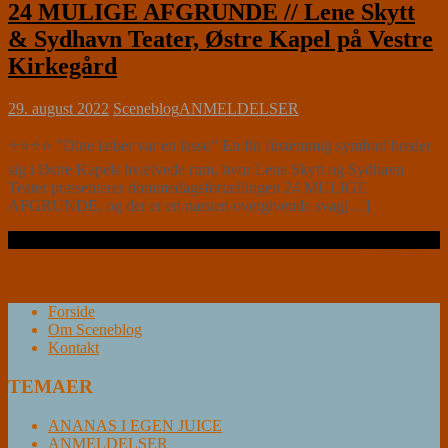
24 MULIGE AFGRUNDE // Lene Skytt
& Sydhavn Teater, Østre Kapel på Vestre
Kirkegård
29. august 2022
Sceneblog
ANMELDELSER
⭐⭐⭐⭐ ”Dine læber var en lasso” En fin firstemmig symfoni breder
sig i Østre Kapels hvælvede rum, hvor Lene Skytt og Sydhavn
Teater præsenterer dommedagsfortællingen 24 MULIGE
AFGRUNDE, og der er en næsten overgivende svag[…]
Læs videre …
Forside
Om Sceneblog
Kontakt
TEMAER
ANANAS I EGEN JUICE
ANMELDELSER