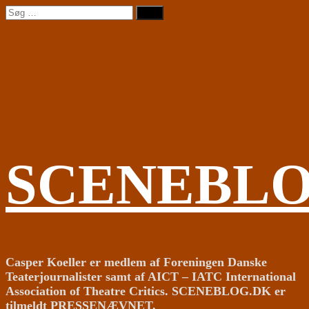
Videre
Søg
til
efter:
indhold
SCENEBL
Casper Koeller er medlem af Foreningen Danske
Teaterjournalister samt af AICT – IATC International
Association of Theatre Critics. SCENEBLOG.DK er
tilmeldt PRESSENÆVNET.