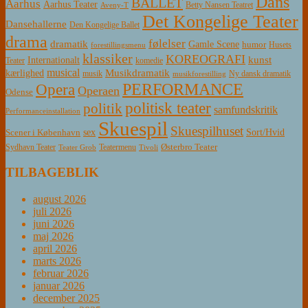
Dans
BALLET
Aarhus
Aarhus Teater
Betty Nansen Teatret
Aveny-T
Det Kongelige Teater
Dansehallerne
Den Kongelige Ballet
drama
følelser
dramatik
Gamle Scene
humor
Husets
forestillingsmenu
klassiker
KOREOGRAFI
kunst
Internationalt
Teater
komedie
musical
Musikdramatik
kærlighed
Ny dansk dramatik
musik
musikforestilling
PERFORMANCE
Opera
Operaen
Odense
politisk teater
politik
samfundskritik
Performanceinstallation
Skuespil
Skuespilhuset
sex
Sort/Hvid
Scener i København
Østerbro Teater
Sydhavn Teater
Teatermenu
Teater Grob
Tivoli
TILBAGEBLIK
august 2026
juli 2026
juni 2026
maj 2026
april 2026
marts 2026
februar 2026
januar 2026
december 2025