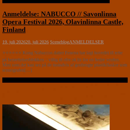
Anmeldelse: NABUCCO // Savonlinna
Opera Festival 2026, Olavinlinna Castle,
Finland
19. juli 2026
20. juli 2026
Sceneblog
ANMELDELSER
⭐⭐⭐⭐⭐⭐ Kong Nabuccos datter Fenena har lagt hovedet til rette
på henrettelsesblokken – villig til ofre sit liv for en bedre verden.
Men som det kan ses på de tusindvis af genbrugte plastikflasker som
scenografen[…]
Læs videre …