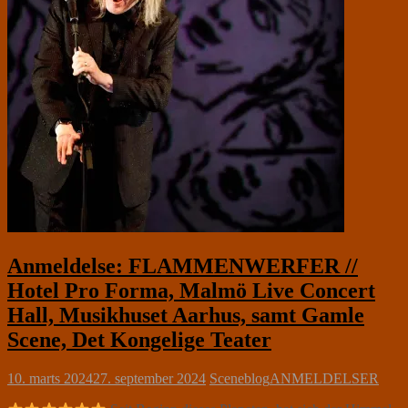
Anmeldelse: FLAMMENWERFER //
Hotel Pro Forma, Malmö Live Concert
Hall, Musikhuset Aarhus, samt Gamle
Scene, Det Kongelige Teater
10. marts 2024
27. september 2024
Sceneblog
ANMELDELSER