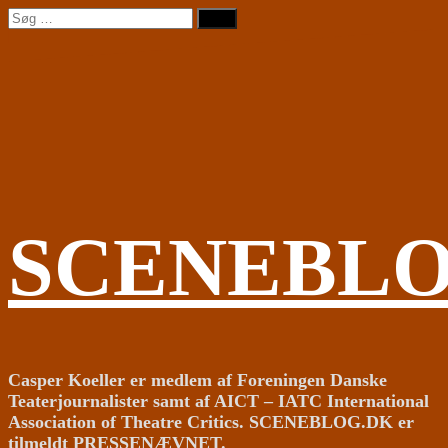
Videre
Søg
til
efter:
indhold
SCENEBL
Casper Koeller er medlem af Foreningen Danske
Teaterjournalister samt af AICT – IATC International
Association of Theatre Critics. SCENEBLOG.DK er
tilmeldt PRESSENÆVNET.