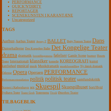
PERFORMANCE
QUICK'N'DIRTY
REPORTAGER
SCENEKUNSTEN I KARANTÆNE
Uncategorized
TAGS
Dans
BALLET
Aarhus
Aarhus Teater
Betty Nansen Teatret
Aveny-T
Det Kongelige Teater
Dansehallerne
Den Kongelige Ballet
drama
følelser
dramatik
Gamle Scene
humor
Husets
forestillingsmenu
klassiker
KOREOGRAFI
kunst
Internationalt
Teater
komedie
musical
Musikdramatik
kærlighed
Ny dansk dramatik
musik
musikforestilling
PERFORMANCE
Opera
Operaen
Odense
politisk teater
politik
samfundskritik
Performanceinstallation
Skuespil
Skuespilhuset
sex
Sort/Hvid
Scener i København
Østerbro Teater
Sydhavn Teater
Teatermenu
Teater Grob
Tivoli
TILBAGEBLIK