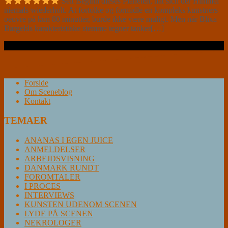
Seit Beginn dieses Planeten, hat sich der Himmel
niemals wiederholt. At fortolke og formidle en kompleks kunstners
oeuvre på kun 80 minutter, burde ikke være muligt. Men når Blixa
Bargelds karakteristiske stemme tegner tanker[…]
Læs videre …
Forside
Om Sceneblog
Kontakt
TEMAER
ANANAS I EGEN JUICE
ANMELDELSER
ARBEJDSVISNING
DANMARK RUNDT
FOROMTALER
I PROCES
INTERVIEWS
KUNSTEN UDENOM SCENEN
LYDE PÅ SCENEN
NEKROLOGER