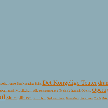
Det Kongelige Teater
dra
sehallerne
Den Kongelige Ballet
Opera
ical
Musikdramatik
Ny dansk dramatik
Odense
musik
musikforestilling
il
Skuespilhuset
Sort/Hvid
Øste
Sydhavn Teater
Teatermenu
Teater Grob
Tivoli