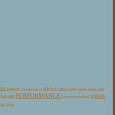
ma
følelser
dramatik
Gamle Scene
humor
Husets Teater
forestillingsmenu
PERFORMANCE
politik
Operaen
Performanceinstallation
rbro Teater