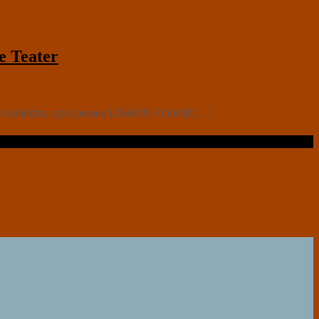
e Teater
oet i kollektiv, og i operaen LISBON FLOOR[…]