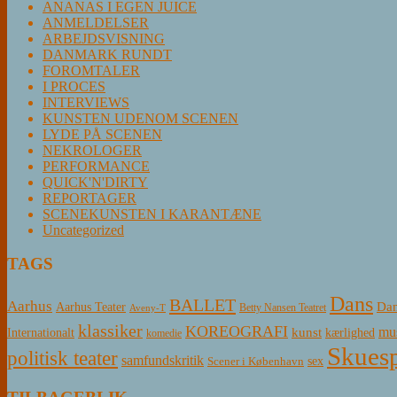
ANANAS I EGEN JUICE
ANMELDELSER
ARBEJDSVISNING
DANMARK RUNDT
FOROMTALER
I PROCES
INTERVIEWS
KUNSTEN UDENOM SCENEN
LYDE PÅ SCENEN
NEKROLOGER
PERFORMANCE
QUICK'N'DIRTY
REPORTAGER
SCENEKUNSTEN I KARANTÆNE
Uncategorized
TAGS
Dans
BALLET
Aarhus
Aarhus Teater
Dan
Betty Nansen Teatret
Aveny-T
klassiker
KOREOGRAFI
mus
kunst
Internationalt
kærlighed
komedie
Skuesp
politisk teater
samfundskritik
sex
Scener i København