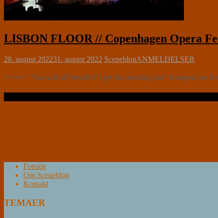
LISBON FLOOR // Copenhagen Opera Festiv
28. august 2022
31. august 2022
Sceneblog
ANMELDELSER
⭐⭐⭐⭐ ” You will all benefit if I get the morning sun” Kampen om hv
Læs videre …
Forside
Om Sceneblog
Kontakt
TEMAER