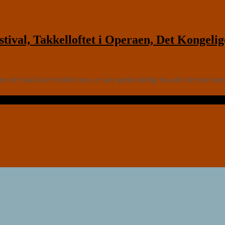
al, Takkelloftet i Operaen, Det Kongelig
em der skal have hvilket rum, er såre genkendeligt hos alle der har b