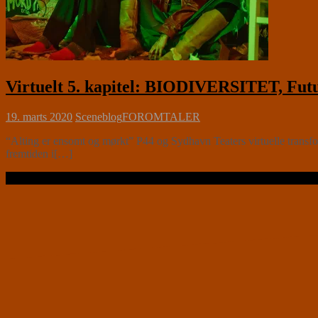
Virtuelt 5. kapitel: BIODIVERSITET, Futu
19. marts 2020
Sceneblog
FOROMTALER
“Alting er ensomt og mørkt” P44 og Sydhavn Teaters virtuelle transfor
fremtiden i[…]
Læs videre …