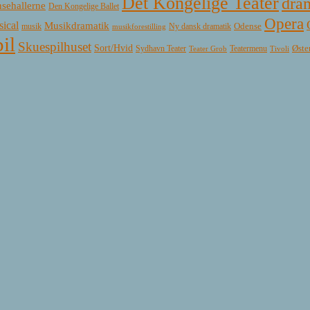
Det Kongelige Teater
dra
sehallerne
Den Kongelige Ballet
Opera
ical
Musikdramatik
Ny dansk dramatik
Odense
musik
musikforestilling
il
Skuespilhuset
Sort/Hvid
Øste
Sydhavn Teater
Teatermenu
Teater Grob
Tivoli