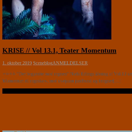
KRISE // Vol 13.1, Teater Momentum
1. oktober 2019
Sceneblog
ANMELDELSER
⭐⭐⭐⭐ ”Det begyndte med regnen” Niels Erlings åbning af Vol.13 sæ
Momentum til regnskov, med uvejsom jordbund og bregner[…]
Læs videre …