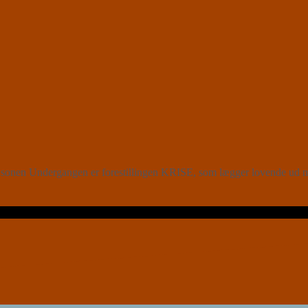
sonen Undergangen er forestillingen KRISE, som lægger lovende ud 