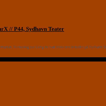
rX // P44, Sydhavn Teater
mation. Sceneblog har i lang tid haft kikkerten indstillet på Sydhavn T