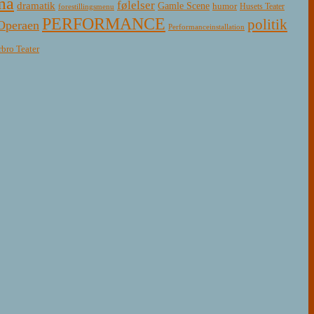
ma
følelser
dramatik
Gamle Scene
humor
Husets Teater
forestillingsmenu
PERFORMANCE
politik
Operaen
Performanceinstallation
rbro Teater