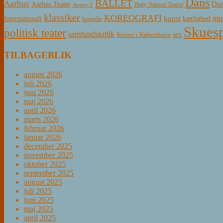
Dans
BALLET
Aarhus
Aarhus Teater
Dan
Betty Nansen Teatret
Aveny-T
klassiker
KOREOGRAFI
mus
kunst
Internationalt
kærlighed
komedie
Skuesp
politisk teater
samfundskritik
sex
Scener i København
TILBAGEBLIK
august 2026
juli 2026
juni 2026
maj 2026
april 2026
marts 2026
februar 2026
januar 2026
december 2025
november 2025
oktober 2025
september 2025
august 2025
juli 2025
juni 2025
maj 2025
april 2025