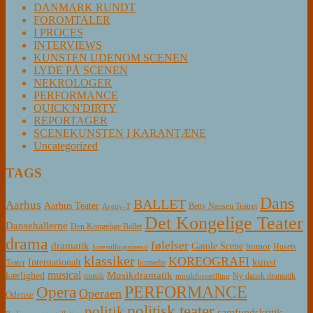
DANMARK RUNDT
FOROMTALER
I PROCES
INTERVIEWS
KUNSTEN UDENOM SCENEN
LYDE PÅ SCENEN
NEKROLOGER
PERFORMANCE
QUICK'N'DIRTY
REPORTAGER
SCENEKUNSTEN I KARANTÆNE
Uncategorized
TAGS
Dans
BALLET
Aarhus
Aarhus Teater
Betty Nansen Teatret
Aveny-T
Det Kongelige Teater
Dansehallerne
Den Kongelige Ballet
drama
følelser
dramatik
Gamle Scene
humor
Husets
forestillingsmenu
klassiker
KOREOGRAFI
kunst
Internationalt
Teater
komedie
musical
Musikdramatik
kærlighed
Ny dansk dramatik
musik
musikforestilling
PERFORMANCE
Opera
Operaen
Odense
politisk teater
politik
samfundskritik