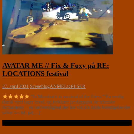
AVATAR ME // Fix & Foxy på RE:
LOCATIONS festival
27. april 2021
Sceneblog
ANMELDELSER
“In Mumbai it is survival of the fittest.” En venlig
dansk vært tager imod, og forklarer pædagogisk de tekniske
formaliteter – en nødvendighed der har vist sin fulde berettigelse det
sidste års tid, på[…]
Læs videre …