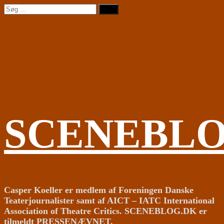
Videre
Søg
til
efter:
indhold
SCENEBL
Casper Koeller er medlem af Foreningen Danske
Teaterjournalister samt af AICT – IATC International
Association of Theatre Critics. SCENEBLOG.DK er
tilmeldt PRESSENÆVNET.