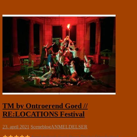
TM by Ontroerend Goed //
RE:LOCATIONS Festival
23. april 2021
Sceneblog
ANMELDELSER