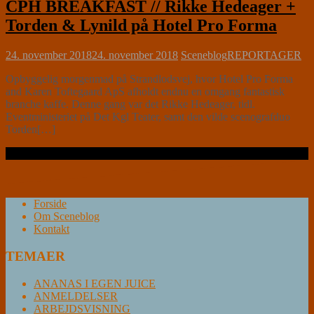
CPH BREAKFAST // Rikke Hedeager +
Torden & Lynild på Hotel Pro Forma
24. november 2018
24. november 2018
Sceneblog
REPORTAGER
Opbyggelig morgenmad på Strandlodsvej, hvor Hotel Pro Forma
and Karen Toftegaard ApS afholdt endnu en omgang fantastisk
branche kaffe. Denne gang var det Rikke Hedeager, tidl.
Eventministeriet på Det Kgl Teater, samt den vilde scenografduo
Torden[…]
Læs videre …
Forside
Om Sceneblog
Kontakt
TEMAER
ANANAS I EGEN JUICE
ANMELDELSER
ARBEJDSVISNING