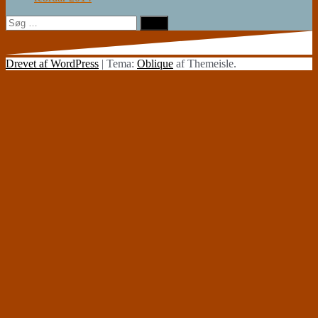
Søg
efter:
Drevet af WordPress
|
Tema:
Oblique
af Themeisle.