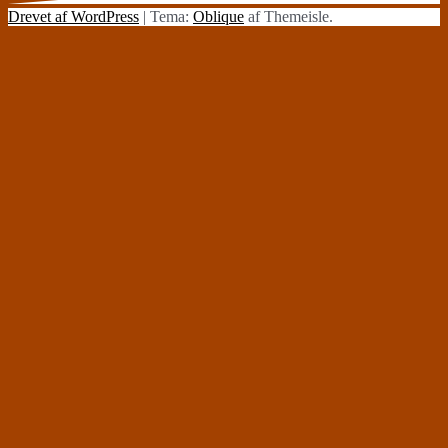
Drevet af WordPress
|
Tema:
Oblique
af Themeisle.