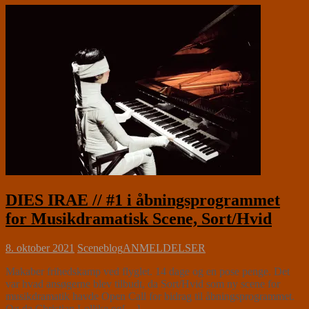
DIES IRAE // #1 i åbningsprogrammet
for Musikdramatisk Scene, Sort/Hvid
8. oktober 2021
Sceneblog
ANMELDELSER
Makaber frihedskamp ved flyglet. 14 dage og en pose penge. Det
var hvad ansøgerne blev tilbudt, da Sort/Hvid som ny scene for
musikdramatik havde Open Call for bidrag til åbningsprogrammet.
Og da Christian Lollike og[…]