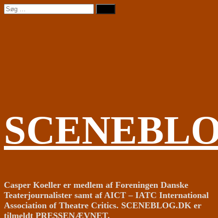
Videre
Søg
til
efter:
indhold
SCENEBL
Casper Koeller er medlem af Foreningen Danske
Teaterjournalister samt af AICT – IATC International
Association of Theatre Critics. SCENEBLOG.DK er
tilmeldt PRESSENÆVNET.