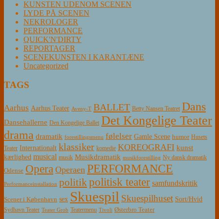
KUNSTEN UDENOM SCENEN
LYDE PÅ SCENEN
NEKROLOGER
PERFORMANCE
QUICK'N'DIRTY
REPORTAGER
SCENEKUNSTEN I KARANTÆNE
Uncategorized
TAGS
Dans
BALLET
Aarhus
Aarhus Teater
Betty Nansen Teatret
Aveny-T
Det Kongelige Teater
Dansehallerne
Den Kongelige Ballet
drama
følelser
dramatik
Gamle Scene
humor
Husets
forestillingsmenu
klassiker
KOREOGRAFI
kunst
Internationalt
Teater
komedie
musical
Musikdramatik
kærlighed
Ny dansk dramatik
musik
musikforestilling
PERFORMANCE
Opera
Operaen
Odense
politisk teater
politik
samfundskritik
Performanceinstallation
Skuespil
Skuespilhuset
sex
Sort/Hvid
Scener i København
Østerbro Teater
Sydhavn Teater
Teatermenu
Teater Grob
Tivoli