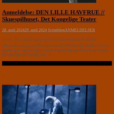
Anmeldelse: DEN LILLE HAVFRUE //
Skuespilhuset, Det Kongelige Teater
28. april 2024
29. april 2024
Sceneblog
ANMELDELSER
⭐⭐⭐⭐ The world is your oyster. Anastasia Holst Nørlunds
stiliserede eventyr trækker farverne ud af Den Lille Havfrue som vi
kender den, men tilføjer et mere voksent og sort/hvidt snit, der gør
forestillingen seværdig for[…]
Læs videre …