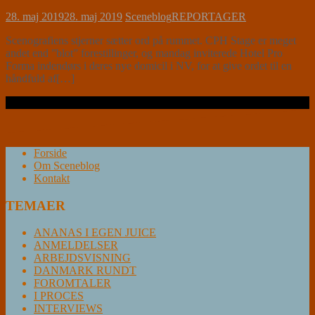
28. maj 2019
28. maj 2019
Sceneblog
REPORTAGER
Scenografiens stjerner sætter ord på rummet. CPH Stage er meget
andet end ”blot” forestillinger, og mandag inviterede Hotel Pro
Forma indendørs i deres nye domicil i NV, for at give ordet til en
håndfuld af[…]
Læs videre …
Forside
Om Sceneblog
Kontakt
TEMAER
ANANAS I EGEN JUICE
ANMELDELSER
ARBEJDSVISNING
DANMARK RUNDT
FOROMTALER
I PROCES
INTERVIEWS