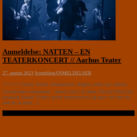
Anmeldelse: NATTEN – EN
TEATERKONCERT // Aarhus Teater
27. august 2023
Sceneblog
ANMELDELSER
⭐⭐⭐⭐⭐ Grumt. Smukt. Drømmende. Bagfra, forfra og i siderne.
Overalt høres stemmerne – præcis som i en drøm. Nicolei Faber har
iscenesat Aarhus Teaters nyeste teaterkoncert, og man ved bare fra
start af, at man[…]
Læs videre …