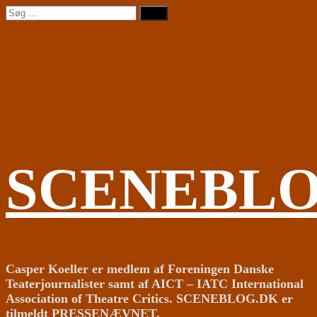
Videre
Søg
til
efter:
indhold
SCENEBL
Casper Koeller er medlem af Foreningen Danske
Teaterjournalister samt af AICT – IATC International
Association of Theatre Critics. SCENEBLOG.DK er
tilmeldt PRESSENÆVNET.