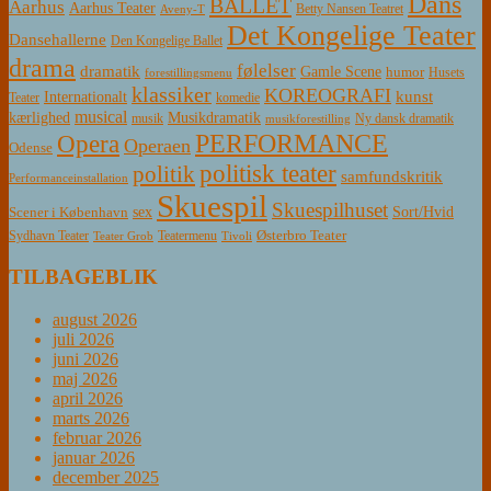
Dans
BALLET
Aarhus
Aarhus Teater
Betty Nansen Teatret
Aveny-T
Det Kongelige Teater
Dansehallerne
Den Kongelige Ballet
drama
følelser
dramatik
Gamle Scene
humor
Husets
forestillingsmenu
klassiker
KOREOGRAFI
kunst
Internationalt
Teater
komedie
musical
Musikdramatik
kærlighed
Ny dansk dramatik
musik
musikforestilling
PERFORMANCE
Opera
Operaen
Odense
politisk teater
politik
samfundskritik
Performanceinstallation
Skuespil
Skuespilhuset
sex
Sort/Hvid
Scener i København
Østerbro Teater
Sydhavn Teater
Teatermenu
Teater Grob
Tivoli
TILBAGEBLIK
august 2026
juli 2026
juni 2026
maj 2026
april 2026
marts 2026
februar 2026
januar 2026
december 2025