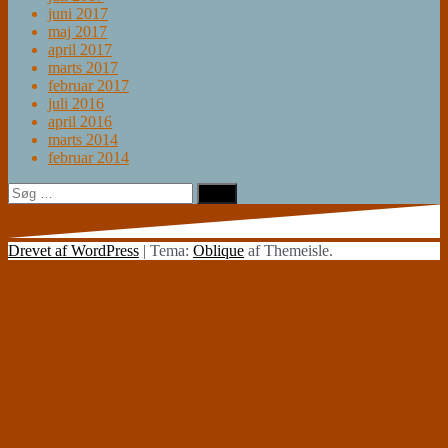
juni 2017
maj 2017
april 2017
marts 2017
februar 2017
juli 2016
april 2016
marts 2014
februar 2014
Søg
efter:
Drevet af WordPress
|
Tema:
Oblique
af Themeisle.