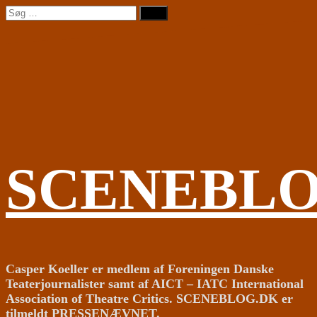
Videre
Søg
til
efter:
indhold
SCENEBL
Casper Koeller er medlem af Foreningen Danske
Teaterjournalister samt af AICT – IATC International
Association of Theatre Critics. SCENEBLOG.DK er
tilmeldt PRESSENÆVNET.