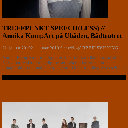
TREFFPUNKT SPEECH(LESS) //
Annika KompArt på Ubåden, Bådteatret
21. januar 2019
21. januar 2019
Sceneblog
ARBEJDSVISNING
Annika KompArt er den type kunstner, der bare ikke kan stå stille.
Når vi andre sidder mageligt og ser, lytter, eller føler – så
tilbageholder vi uanede energier, som ikke bare ville give os selv[…]
Læs videre …