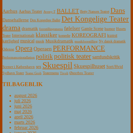
Dans
BALLET
Aarhus
Aarhus Teater
Betty Nansen Teatret
Aveny-T
Det Kongelige Teater
Dansehallerne
Den Kongelige Ballet
drama
følelser
dramatik
Gamle Scene
humor
Husets
forestillingsmenu
klassiker
KOREOGRAFI
kunst
Internationalt
Teater
komedie
musical
Musikdramatik
kærlighed
Ny dansk dramatik
musik
musikforestilling
PERFORMANCE
Opera
Operaen
Odense
politisk teater
politik
samfundskritik
Performanceinstallation
Skuespil
Skuespilhuset
sex
Sort/Hvid
Scener i København
Østerbro Teater
Sydhavn Teater
Teatermenu
Teater Grob
Tivoli
TILBAGEBLIK
august 2026
juli 2026
juni 2026
maj 2026
april 2026
marts 2026
februar 2026
januar 2026