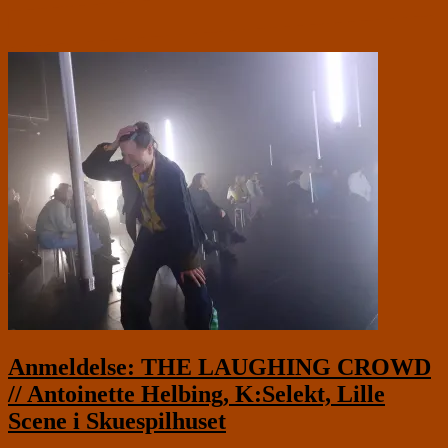
Anmeldelse: THE LAUGHING CROWD
// Antoinette Helbing, K:Selekt, Lille
Scene i Skuespilhuset