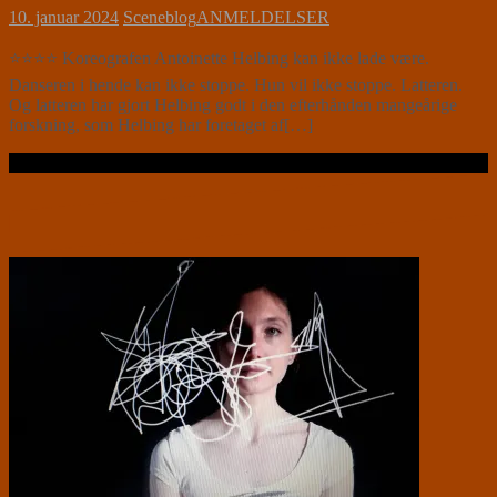
10. januar 2024
Sceneblog
ANMELDELSER
⭐⭐⭐⭐ Koreografen Antoinette Helbing kan ikke lade være.
Danseren i hende kan ikke stoppe. Hun vil ikke stoppe. Latteren.
Og latteren har gjort Helbing godt i den efterhånden mangeårige
forskning, som Helbing har foretaget af[…]
Læs videre …