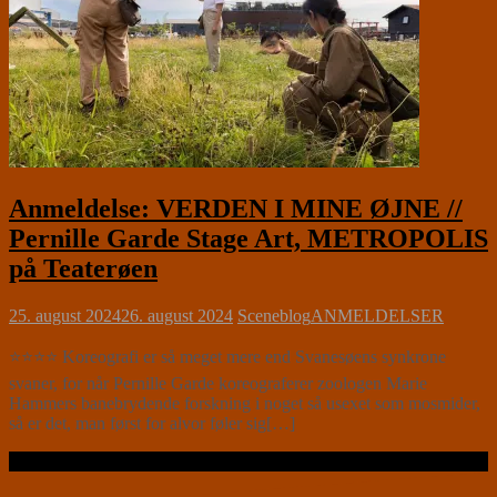
Anmeldelse: VERDEN I MINE ØJNE //
Pernille Garde Stage Art, METROPOLIS
på Teaterøen
25. august 2024
26. august 2024
Sceneblog
ANMELDELSER
⭐⭐⭐⭐ Koreografi er så meget mere end Svanesøens synkrone
svaner, for når Pernille Garde koreograferer zoologen Marie
Hammers banebrydende forskning i noget så usexet som mosmider,
så er det, man først for alvor føler sig[…]
Læs videre …