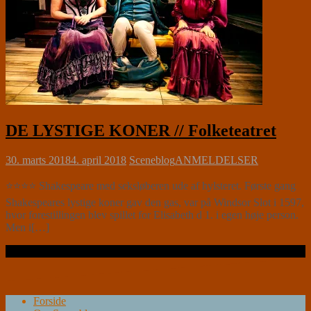
DE LYSTIGE KONER // Folketeatret
30. marts 2018
4. april 2018
Sceneblog
ANMELDELSER
⭐⭐⭐⭐ Shakespeare med seksløberen ude af hylsteret. Første gang
Shakespeares lystige koner gav den gas, var på Windsor Slot i 1597,
hvor forestillingen blev spillet for Elisabeth d 1. i egen høje person.
Men i[…]
Læs videre …
Forside