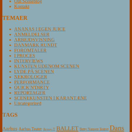
Om Sceneblog
Kontakt
TEMAER
ANANAS I EGEN JUICE
ANMELDELSER
ARBEJDSVISNING
DANMARK RUNDT
FOROMTALER
I PROCES
INTERVIEWS
KUNSTEN UDENOM SCENEN
LYDE PÅ SCENEN
NEKROLOGER
PERFORMANCE
QUICK'N'DIRTY
REPORTAGER
SCENEKUNSTEN I KARANTÆNE
Uncategorized
TAGS
Dans
BALLET
Aarhus
Aarhus Teater
Betty Nansen Teatret
Aveny-T