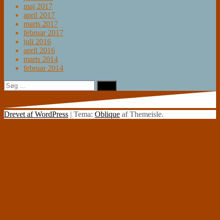
maj 2017
april 2017
marts 2017
februar 2017
juli 2016
april 2016
marts 2014
februar 2014
Søg
efter:
Drevet af WordPress
|
Tema:
Oblique
af Themeisle.