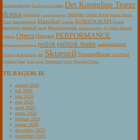
Det Kongelige Teater
Dansehallerne
Den Kongelige Ballet
drama
følelser
dramatik
Gamle Scene
humor
Husets
forestillingsmenu
klassiker
KOREOGRAFI
kunst
Internationalt
Teater
komedie
musical
Musikdramatik
kærlighed
Ny dansk dramatik
musik
musikforestilling
PERFORMANCE
Opera
Operaen
Odense
politisk teater
politik
samfundskritik
Performanceinstallation
Skuespil
Skuespilhuset
sex
Sort/Hvid
Scener i København
Østerbro Teater
Sydhavn Teater
Teatermenu
Teater Grob
Tivoli
TILBAGEBLIK
august 2026
juli 2026
juni 2026
maj 2026
april 2026
marts 2026
februar 2026
januar 2026
december 2025
november 2025