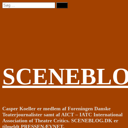
Videre
Søg
til
efter:
indhold
SCENEBL
Casper Koeller er medlem af Foreningen Danske
Teaterjournalister samt af AICT – IATC International
Association of Theatre Critics. SCENEBLOG.DK er
tilmeldt PRESSENÆVNET.