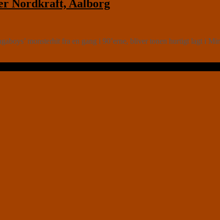
 Nordkraft, Aalborg
ngaboys’ monsterhit fra en gang i 90’erne, bliver tonen hurtigt la