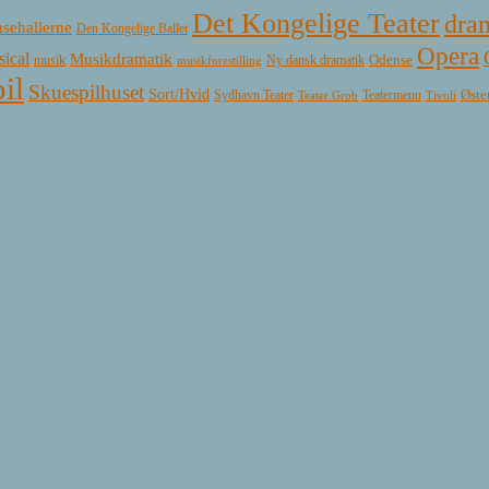
Det Kongelige Teater
dra
sehallerne
Den Kongelige Ballet
Opera
ical
Musikdramatik
Ny dansk dramatik
Odense
musik
musikforestilling
il
Skuespilhuset
Sort/Hvid
Øste
Sydhavn Teater
Teatermenu
Teater Grob
Tivoli