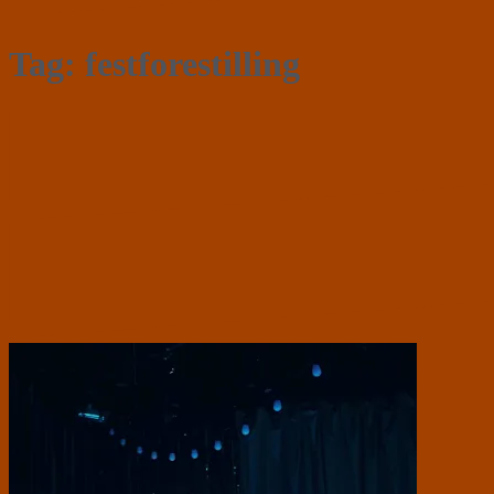
Tag:
festforestilling