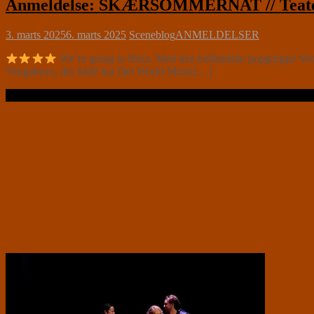
Anmeldelse: SKÆRSOMMERNAT // Teater
3. marts 2025
6. marts 2025
Sceneblog
ANMELDELSER
We’re going to Ibiza. Med den hollandske popgruppe Ve
Vengaboys, der både har fået World Music[…]
Læs videre …