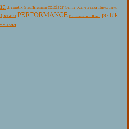
ma
følelser
dramatik
Gamle Scene
humor
Husets Teater
forestillingsmenu
PERFORMANCE
politik
Operaen
Performanceinstallation
rbro Teater