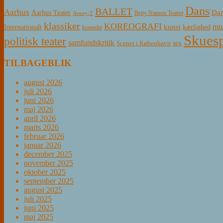
Dans
BALLET
Aarhus
Aarhus Teater
Dan
Betty Nansen Teatret
Aveny-T
klassiker
KOREOGRAFI
mus
kunst
Internationalt
kærlighed
komedie
Skuesp
politisk teater
samfundskritik
sex
Scener i København
TILBAGEBLIK
august 2026
juli 2026
juni 2026
maj 2026
april 2026
marts 2026
februar 2026
januar 2026
december 2025
november 2025
oktober 2025
september 2025
august 2025
juli 2025
juni 2025
maj 2025