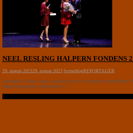
NEEL RESLING HALPERN FONDENS 25-
29. august 2023
29. august 2023
Sceneblog
REPORTAGER
Kærlighed i luften, dans i særklasse og de helt rigtige prismodtager
mindeværdig aften på Bellevue[…]
Læs videre …