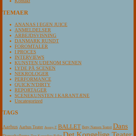
Kontakt
TEMAER
ANANAS I EGEN JUICE
ANMELDELSER
ARBEJDSVISNING
DANMARK RUNDT
FOROMTALER
I PROCES
INTERVIEWS
KUNSTEN UDENOM SCENEN
LYDE PÅ SCENEN
NEKROLOGER
PERFORMANCE
QUICK'N'DIRTY
REPORTAGER
SCENEKUNSTEN I KARANTÆNE
Uncategorized
TAGS
Dans
BALLET
Aarhus
Aarhus Teater
Betty Nansen Teatret
Aveny-T
Det Kongelige Teater
Dansehallerne