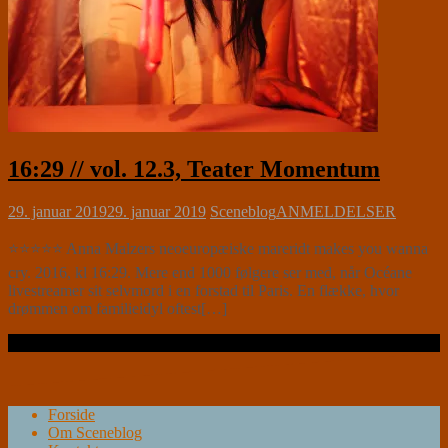
16:29 // vol. 12.3, Teater Momentum
29. januar 2019
29. januar 2019
Sceneblog
ANMELDELSER
⭐⭐⭐⭐⭐ Anna Malzers neoeuropæiske mareridt makes you wanna
cry. 2016, kl 16:29. Mere end 1000 følgere ser med, når Océane
livestreamer sit selvmord i en forstad til Paris. En flække, hvor
drømmen om familieidyl oftest[…]
Læs videre …
Forside
Om Sceneblog