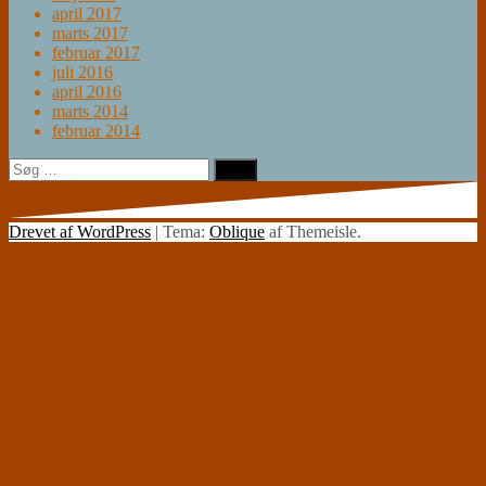
april 2017
marts 2017
februar 2017
juli 2016
april 2016
marts 2014
februar 2014
Søg
efter:
Drevet af WordPress
|
Tema:
Oblique
af Themeisle.