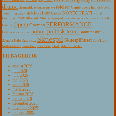
Den Kongelige Ballet
drama
følelser
dramatik
Gamle Scene
humor
Husets
forestillingsmenu
klassiker
KOREOGRAFI
kunst
Internationalt
Teater
komedie
musical
Musikdramatik
kærlighed
Ny dansk dramatik
musik
musikforestilling
PERFORMANCE
Opera
Operaen
Odense
politisk teater
politik
samfundskritik
Performanceinstallation
Skuespil
Skuespilhuset
sex
Sort/Hvid
Scener i København
Østerbro Teater
Sydhavn Teater
Teatermenu
Teater Grob
Tivoli
TILBAGEBLIK
august 2026
juli 2026
juni 2026
maj 2026
april 2026
marts 2026
februar 2026
januar 2026
december 2025
november 2025
oktober 2025