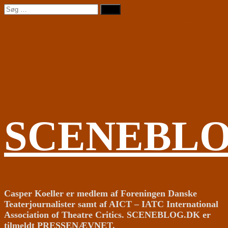
Videre
Søg
til
efter:
indhold
SCENEBL
Casper Koeller er medlem af Foreningen Danske
Teaterjournalister samt af AICT – IATC International
Association of Theatre Critics. SCENEBLOG.DK er
tilmeldt PRESSENÆVNET.