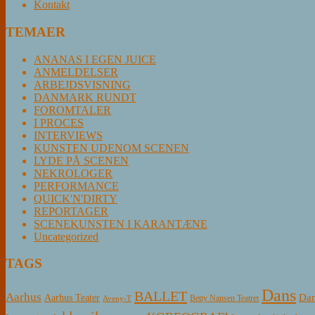
Kontakt
TEMAER
ANANAS I EGEN JUICE
ANMELDELSER
ARBEJDSVISNING
DANMARK RUNDT
FOROMTALER
I PROCES
INTERVIEWS
KUNSTEN UDENOM SCENEN
LYDE PÅ SCENEN
NEKROLOGER
PERFORMANCE
QUICK'N'DIRTY
REPORTAGER
SCENEKUNSTEN I KARANTÆNE
Uncategorized
TAGS
Dans
BALLET
Aarhus
Aarhus Teater
Dan
Betty Nansen Teatret
Aveny-T