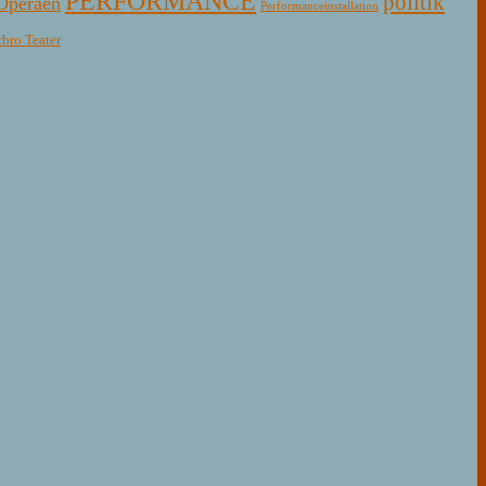
PERFORMANCE
politik
Operaen
Performanceinstallation
rbro Teater