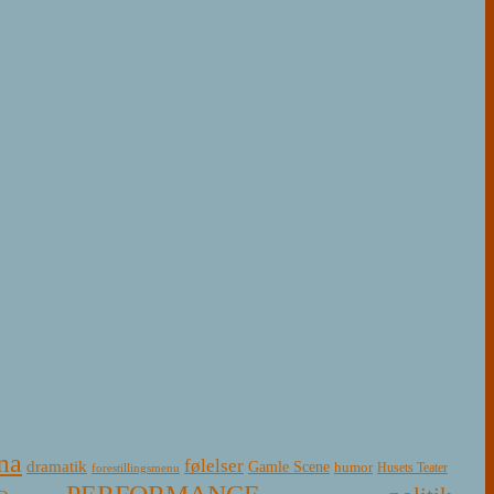
ma
følelser
dramatik
Gamle Scene
humor
Husets Teater
forestillingsmenu