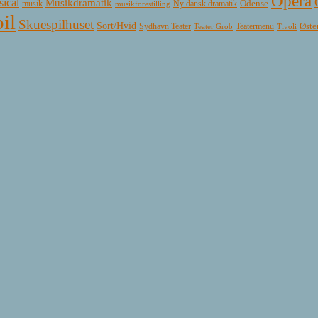
Opera
ical
Musikdramatik
Ny dansk dramatik
Odense
musik
musikforestilling
il
Skuespilhuset
Sort/Hvid
Øste
Sydhavn Teater
Teatermenu
Teater Grob
Tivoli