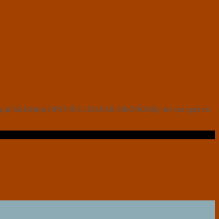
ilning af Ida Börjels OPSVING (DANSK ØKONOMI), der var også en