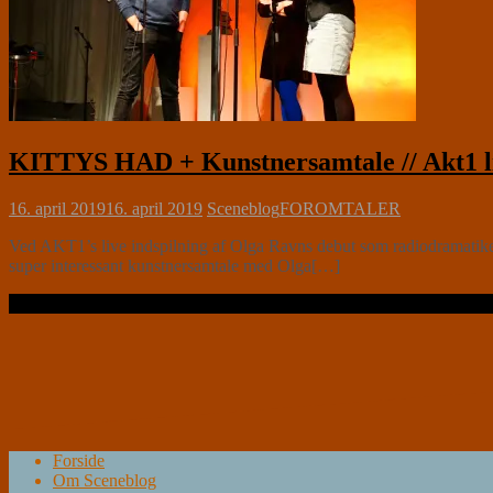
KITTYS HAD + Kunstnersamtale // Akt1 l
16. april 2019
16. april 2019
Sceneblog
FOROMTALER
Ved AKT1’s live indspilning af Olga Ravns debut som radiodramat
super interessant kunstnersamtale med Olga[…]
Læs videre …
Forside
Om Sceneblog