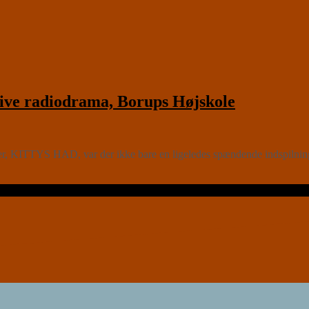
ive radiodrama, Borups Højskole
iker, KITTYS HAD, var der ikke bare en ligeledes spændende indsp