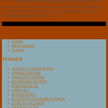
⭐⭐⭐⭐ Byrumsteater med heftig hjertebanken og Signe Egholm i
øret. Lav sol over Aarhus, min bare! Det væltede ned i stænger, da
jeg mødtes nede ved havnen med Esther (Signe Egholm Olsen),
journalistpraktikanten på Stiften,[…]
Læs videre …
Forside
Om Sceneblog
Kontakt
TEMAER
ANANAS I EGEN JUICE
ANMELDELSER
ARBEJDSVISNING
DANMARK RUNDT
FOROMTALER
I PROCES
INTERVIEWS
KUNSTEN UDENOM SCENEN
LYDE PÅ SCENEN
NEKROLOGER