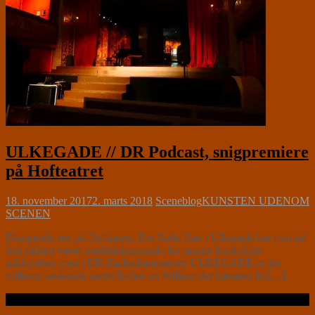
ULKEGADE // DR Podcast, snigpremiere
på Hofteatret
18. november 2017
2. marts 2018
Sceneblog
KUNSTEN UDENOM
SCENEN
Dampende sex på Hofteatret. Det Røde Hav i Ulkegade har i sin tid
helt sikkert været omdrejningspunkt for mange forskellige
udskejelser, men i DR-Radiodramaserien ULKEGADE er det
tvillinge-søskende parret Esther og William der kæmper for[…]
Læs videre …