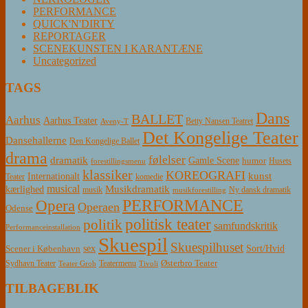
PERFORMANCE
QUICK'N'DIRTY
REPORTAGER
SCENEKUNSTEN I KARANTÆNE
Uncategorized
TAGS
Dans
BALLET
Aarhus
Aarhus Teater
Betty Nansen Teatret
Aveny-T
Det Kongelige Teater
Dansehallerne
Den Kongelige Ballet
drama
følelser
dramatik
Gamle Scene
humor
Husets
forestillingsmenu
klassiker
KOREOGRAFI
kunst
Internationalt
Teater
komedie
musical
Musikdramatik
kærlighed
Ny dansk dramatik
musik
musikforestilling
PERFORMANCE
Opera
Operaen
Odense
politisk teater
politik
samfundskritik
Performanceinstallation
Skuespil
Skuespilhuset
sex
Sort/Hvid
Scener i København
Østerbro Teater
Sydhavn Teater
Teatermenu
Teater Grob
Tivoli
TILBAGEBLIK