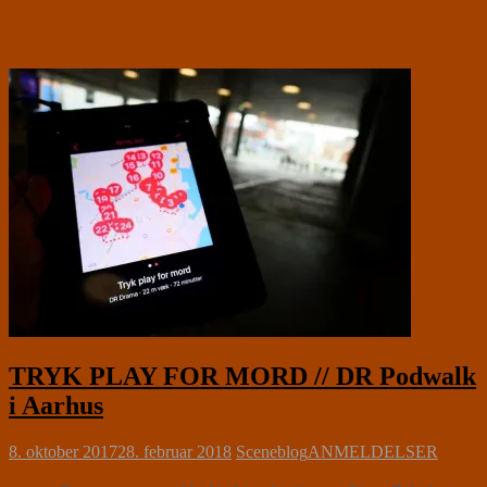
TRYK PLAY FOR MORD // DR Podwalk
i Aarhus
8. oktober 2017
28. februar 2018
Sceneblog
ANMELDELSER