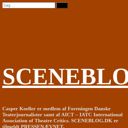
Videre
Søg
til
efter:
indhold
SCENEBL
Casper Koeller er medlem af Foreningen Danske
Teaterjournalister samt af AICT – IATC International
Association of Theatre Critics. SCENEBLOG.DK er
tilmeldt PRESSENÆVNET.