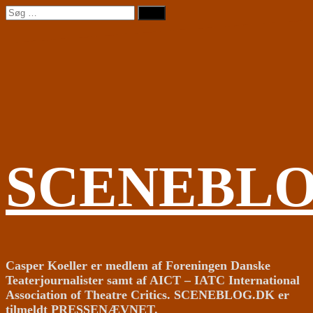
Videre
Søg
til
efter:
indhold
SCENEBL
Casper Koeller er medlem af Foreningen Danske
Teaterjournalister samt af AICT – IATC International
Association of Theatre Critics. SCENEBLOG.DK er
tilmeldt PRESSENÆVNET.