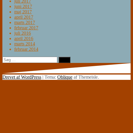
juli 2017
juni 2017
maj 2017
april 2017
marts 2017
februar 2017
juli 2016
april 2016
marts 2014
februar 2014
Søg
efter:
Drevet af WordPress
|
Tema:
Oblique
af Themeisle.