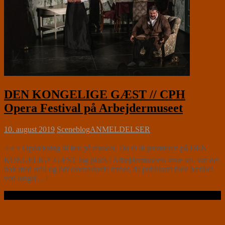
DEN KONGELIGE GÆST // CPH
Opera Festival på Arbejdermuseet
10. august 2019
Sceneblog
ANMELDELSER
⭐⭐⭐ Opdækning til fest på museet. Da vi til premieren på DEN
KONGELIGE GÆST tog plads i Arbejdermuseets store sal, var det
nok med smil og lidt overraskede miner, da publikum blev bænket
ved lange[…]
Læs videre …