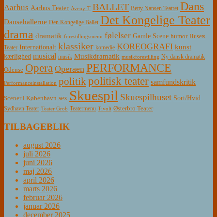
Dans
BALLET
Aarhus
Aarhus Teater
Betty Nansen Teatret
Aveny-T
Det Kongelige Teater
Dansehallerne
Den Kongelige Ballet
drama
følelser
dramatik
Gamle Scene
humor
Husets
forestillingsmenu
klassiker
KOREOGRAFI
kunst
Internationalt
Teater
komedie
musical
Musikdramatik
kærlighed
Ny dansk dramatik
musik
musikforestilling
PERFORMANCE
Opera
Operaen
Odense
politisk teater
politik
samfundskritik
Performanceinstallation
Skuespil
Skuespilhuset
sex
Sort/Hvid
Scener i København
Østerbro Teater
Sydhavn Teater
Teatermenu
Teater Grob
Tivoli
TILBAGEBLIK
august 2026
juli 2026
juni 2026
maj 2026
april 2026
marts 2026
februar 2026
januar 2026
december 2025