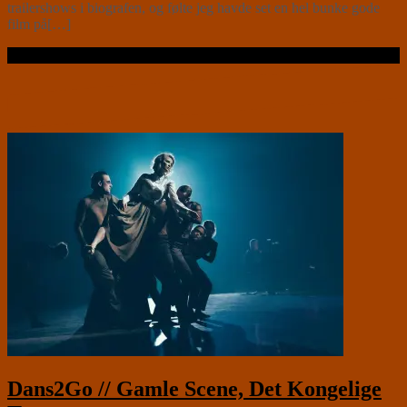
trailershows i biografen, og følte jeg havde set en hel bunke gode
film på[…]
Læs videre …
Dans2Go // Gamle Scene, Det Kongelige