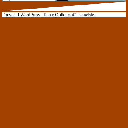
efter:
Drevet af WordPress
|
Tema:
Oblique
af Themeisle.