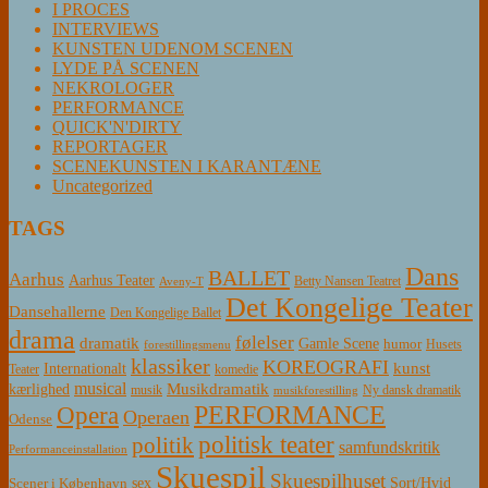
I PROCES
INTERVIEWS
KUNSTEN UDENOM SCENEN
LYDE PÅ SCENEN
NEKROLOGER
PERFORMANCE
QUICK'N'DIRTY
REPORTAGER
SCENEKUNSTEN I KARANTÆNE
Uncategorized
TAGS
Dans
BALLET
Aarhus
Aarhus Teater
Betty Nansen Teatret
Aveny-T
Det Kongelige Teater
Dansehallerne
Den Kongelige Ballet
drama
følelser
dramatik
Gamle Scene
humor
Husets
forestillingsmenu
klassiker
KOREOGRAFI
kunst
Internationalt
Teater
komedie
musical
Musikdramatik
kærlighed
Ny dansk dramatik
musik
musikforestilling
PERFORMANCE
Opera
Operaen
Odense
politisk teater
politik
samfundskritik
Performanceinstallation
Skuespil
Skuespilhuset
sex
Sort/Hvid
Scener i København