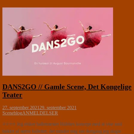
DANS2GO // Gamle Scene, Det Kongelige
Teater
27. september 2021
29. september 2021
Sceneblog
ANMELDELSER
⭐⭐⭐⭐ Jeg elsker balletmester Hübbes koncept med at vise små
bidder af større balletter, det minder mig om dengang jeg slugte