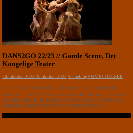
DANS2GO 22/23 // Gamle Scene, Det
Kongelige Teater
24. oktober 2022
29. oktober 2022
Sceneblog
ANMELDELSER
⭐⭐⭐⭐⭐ Nikolaj Hübbes Dans2Go koncept rammer plet igen.
Dans2Go sæson 22/23 holder fast i det velkendte format, med små
indledende filmklip på storskærm, hvor balletmester Hübbe og de
deltagende kunstnere fortæller kort om deres værker,[…]
Læs videre …