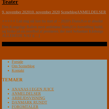
Teater
9. november 2020
10. november 2020
Sceneblog
ANMELDELSER
⭐⭐⭐⭐⭐ Lad mig slå fast fra start af – 2020’s Dans2Go er absolut
Den Kongelige Ballets mest ambitiøse Dans2Go forestilling hidtil,
og byder på en overflod af premierer, der med Sebastian Kloborgs
ALLEREDE NAT i[…]
Læs videre …
Forside
Om Sceneblog
Kontakt
TEMAER
ANANAS I EGEN JUICE
ANMELDELSER
ARBEJDSVISNING
DANMARK RUNDT
FOROMTALER