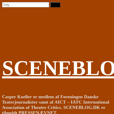
Videre
Søg
til
efter:
indhold
SCENEBL
Casper Koeller er medlem af Foreningen Danske
Teaterjournalister samt af AICT – IATC International
Association of Theatre Critics. SCENEBLOG.DK er
tilmeldt PRESSENÆVNET.