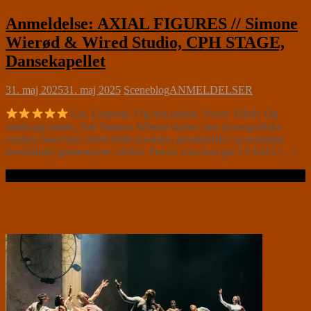
Anmeldelse: AXIAL FIGURES // Simone
Wierød & Wired Studio, CPH STAGE,
Dansekapellet
31. maj 2025
31. maj 2025
Sceneblog
ANMELDELSER
Let. Legende. Og helt enkelt. Svært. Hårdt. Og
sindssygt smukt. Når Simone Wierød skaber sine koreografiske
værker, lader hun oftest både poetiske, geometriske og æstetiske
hovedlinjer gennemsyre værket. Præcis som hun gør i AXIAL[…]
Læs videre …