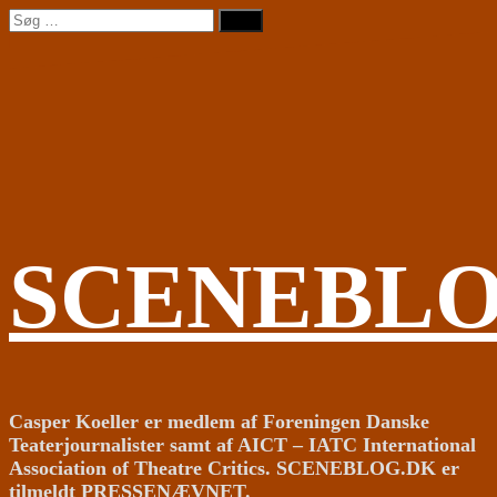
Videre
Søg
til
efter:
indhold
SCENEBL
Casper Koeller er medlem af Foreningen Danske
Teaterjournalister samt af AICT – IATC International
Association of Theatre Critics. SCENEBLOG.DK er
tilmeldt PRESSENÆVNET.