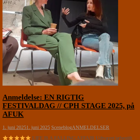
Anmeldelse: EN RIGTIG
FESTIVALDAG // CPH STAGE 2025, på
AFUK
1. juni 2025
1. juni 2025
Sceneblog
ANMELDELSER
LIFE IS A FALLING AFFAIR Udtværet læbestift