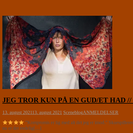
JEG TROR KUN PÅ EN GUD/ET HAD // C
13. august 2021
13. august 2021
Sceneblog
ANMELDELSER
”Kompromis er lig med alt det jeg er imod.” Skuespilleren
nu er det endelig[…]