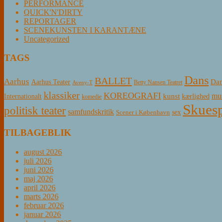
PERFORMANCE
QUICK'N'DIRTY
REPORTAGER
SCENEKUNSTEN I KARANTÆNE
Uncategorized
TAGS
Dans
BALLET
Aarhus
Aarhus Teater
Dan
Betty Nansen Teatret
Aveny-T
klassiker
KOREOGRAFI
mus
kunst
Internationalt
kærlighed
komedie
Skuesp
politisk teater
samfundskritik
sex
Scener i København
TILBAGEBLIK
august 2026
juli 2026
juni 2026
maj 2026
april 2026
marts 2026
februar 2026
januar 2026