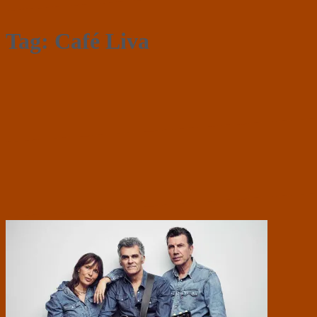
Tag:
Café Liva