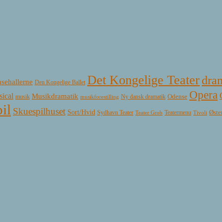
Det Kongelige Teater
dra
sehallerne
Den Kongelige Ballet
Opera
ical
Musikdramatik
Ny dansk dramatik
Odense
musik
musikforestilling
il
Skuespilhuset
Sort/Hvid
Øste
Sydhavn Teater
Teatermenu
Teater Grob
Tivoli