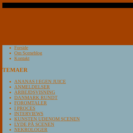
Læs videre …
Forside
Om Sceneblog
Kontakt
TEMAER
ANANAS I EGEN JUICE
ANMELDELSER
ARBEJDSVISNING
DANMARK RUNDT
FOROMTALER
I PROCES
INTERVIEWS
KUNSTEN UDENOM SCENEN
LYDE PÅ SCENEN
NEKROLOGER