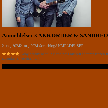
Anmeldelse: 3 AKKORDER & SANDHEDEN
2. maj 2024
2. maj 2024
Sceneblog
ANMELDELSER
Achy breaky heart. Mr coolness himself entrerer scenen f
at tænke; er jeg gået[…]
Læs videre …