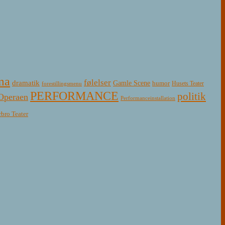
ma
følelser
dramatik
Gamle Scene
humor
Husets Teater
forestillingsmenu
PERFORMANCE
politik
Operaen
Performanceinstallation
rbro Teater