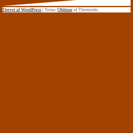
Drevet af WordPress
|
Tema:
Oblique
af Themeisle.