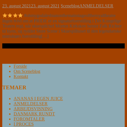
23. august 2021
23. august 2021
Sceneblog
ANMELDELSER
#ohmygodalesbianonthemainstageoftheroyaltheatre
Ingen tvivl om at PRIDE er en signaturforestilling i Det Kongelige
Teaters regi, når skuespilchef Morten Kirkskov henter Falk Richter
til byen, og rydder Store Scene i Skuespilhuset til den legendariske
instruktørs forestilling[…]
Læs videre …
Forside
Om Sceneblog
Kontakt
TEMAER
ANANAS I EGEN JUICE
ANMELDELSER
ARBEJDSVISNING
DANMARK RUNDT
FOROMTALER
I PROCES