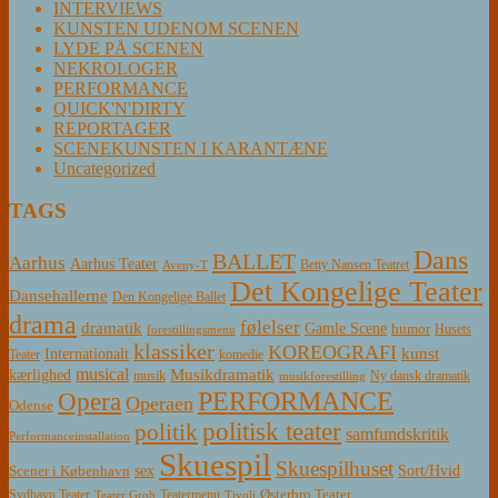
INTERVIEWS
KUNSTEN UDENOM SCENEN
LYDE PÅ SCENEN
NEKROLOGER
PERFORMANCE
QUICK'N'DIRTY
REPORTAGER
SCENEKUNSTEN I KARANTÆNE
Uncategorized
TAGS
Dans
BALLET
Aarhus
Aarhus Teater
Betty Nansen Teatret
Aveny-T
Det Kongelige Teater
Dansehallerne
Den Kongelige Ballet
drama
følelser
dramatik
Gamle Scene
humor
Husets
forestillingsmenu
klassiker
KOREOGRAFI
kunst
Internationalt
Teater
komedie
musical
Musikdramatik
kærlighed
Ny dansk dramatik
musik
musikforestilling
PERFORMANCE
Opera
Operaen
Odense
politisk teater
politik
samfundskritik
Performanceinstallation
Skuespil
Skuespilhuset
sex
Sort/Hvid
Scener i København
Østerbro Teater
Sydhavn Teater
Teatermenu
Teater Grob
Tivoli