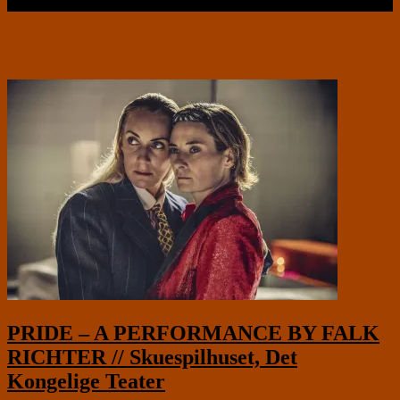
Læs videre …
PRIDE – A PERFORMANCE BY FALK
RICHTER // Skuespilhuset, Det
Kongelige Teater