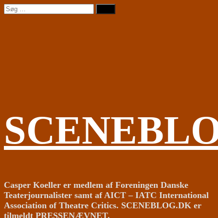
Videre
Søg
til
efter:
indhold
SCENEBL
Casper Koeller er medlem af Foreningen Danske
Teaterjournalister samt af AICT – IATC International
Association of Theatre Critics. SCENEBLOG.DK er
tilmeldt PRESSENÆVNET.