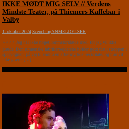
IKKE MØDT MIG SELV // Verdens
Mindste Teater, på Thiemers Kaffebar i
Valby
1. oktober 2024
Sceneblog
ANMELDELSER
⭐⭐⭐⭐ Jeg har ikke noget lommetørklæde med, for jeg vil ikke
græde. Den rumænske fabrikarbejderske holder godt fast i stroppen i
sporvognen, på vej til endnu en afhøring hos Securitate, og hun vil
ikke græde.[…]
Læs videre …