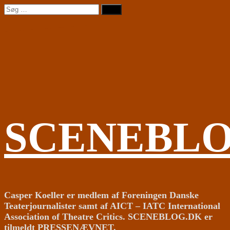
Videre
Søg
til
efter:
indhold
SCENEBL
Casper Koeller er medlem af Foreningen Danske
Teaterjournalister samt af AICT – IATC International
Association of Theatre Critics. SCENEBLOG.DK er
tilmeldt PRESSENÆVNET.