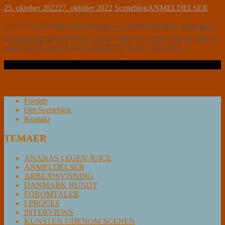
25. oktober 2022
27. oktober 2022
Sceneblog
ANMELDELSER
⭐⭐⭐⭐ ”Gid verden denne morgen var fyldt med blødt, grønt græs”
En kølig dag på den frosne Donau møder den unge Lily den lige så
unge Daniel, og sød musik opstår. Det kunne lyde som[…]
Læs videre …
Forside
Om Sceneblog
Kontakt
TEMAER
ANANAS I EGEN JUICE
ANMELDELSER
ARBEJDSVISNING
DANMARK RUNDT
FOROMTALER
I PROCES
INTERVIEWS
KUNSTEN UDENOM SCENEN