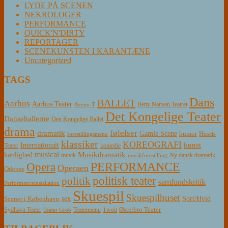
LYDE PÅ SCENEN
NEKROLOGER
PERFORMANCE
QUICK'N'DIRTY
REPORTAGER
SCENEKUNSTEN I KARANTÆNE
Uncategorized
TAGS
Dans
BALLET
Aarhus
Aarhus Teater
Betty Nansen Teatret
Aveny-T
Det Kongelige Teater
Dansehallerne
Den Kongelige Ballet
drama
følelser
dramatik
Gamle Scene
humor
Husets
forestillingsmenu
klassiker
KOREOGRAFI
kunst
Internationalt
Teater
komedie
musical
Musikdramatik
kærlighed
Ny dansk dramatik
musik
musikforestilling
PERFORMANCE
Opera
Operaen
Odense
politisk teater
politik
samfundskritik
Performanceinstallation
Skuespil
Skuespilhuset
sex
Sort/Hvid
Scener i København
Østerbro Teater
Sydhavn Teater
Teatermenu
Teater Grob
Tivoli