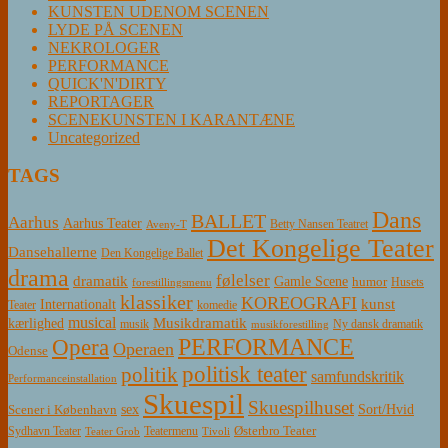
KUNSTEN UDENOM SCENEN
LYDE PÅ SCENEN
NEKROLOGER
PERFORMANCE
QUICK'N'DIRTY
REPORTAGER
SCENEKUNSTEN I KARANTÆNE
Uncategorized
TAGS
Dans
BALLET
Aarhus
Aarhus Teater
Betty Nansen Teatret
Aveny-T
Det Kongelige Teater
Dansehallerne
Den Kongelige Ballet
drama
følelser
dramatik
Gamle Scene
humor
Husets
forestillingsmenu
klassiker
KOREOGRAFI
kunst
Internationalt
Teater
komedie
musical
Musikdramatik
kærlighed
Ny dansk dramatik
musik
musikforestilling
PERFORMANCE
Opera
Operaen
Odense
politisk teater
politik
samfundskritik
Performanceinstallation
Skuespil
Skuespilhuset
sex
Sort/Hvid
Scener i København
Østerbro Teater
Sydhavn Teater
Teatermenu
Teater Grob
Tivoli