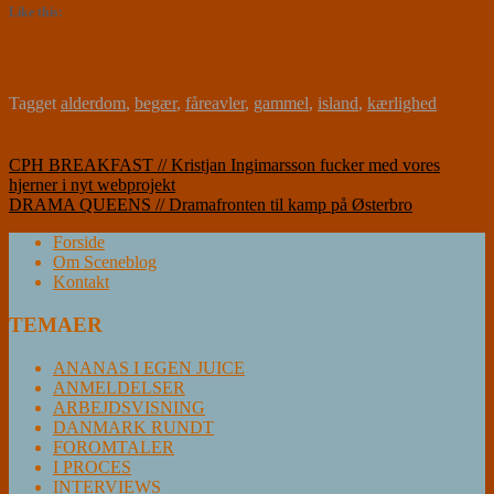
Like this:
Tagget
alderdom
,
begær
,
fåreavler
,
gammel
,
island
,
kærlighed
Indlægsnavigation
CPH BREAKFAST // Kristjan Ingimarsson fucker med vores
hjerner i nyt webprojekt
DRAMA QUEENS // Dramafronten til kamp på Østerbro
Forside
Om Sceneblog
Kontakt
TEMAER
ANANAS I EGEN JUICE
ANMELDELSER
ARBEJDSVISNING
DANMARK RUNDT
FOROMTALER
I PROCES
INTERVIEWS