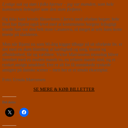
Lystige suk og støn i folks hjerner – jeg var manden, som hele
kommunen betragter som den store forfører
.
Og ikke bare levede fåreavleren i årevis med uforløst begær, hele
livet har Bjarni også levet med at kommunens borgere fejlagtigt
troede han var den helt store Casanova, så meget at selv hans kone
troede på sladderen.
Men når Bjarni nu som 90-årig kigger tilbage på sit uforløste liv, er
det med en skøn blanding af kærlighed og sorg, brunst og
afholdenhed, får og væddere. Victor Marcussens monolog bliver
fremført med en moden mands ro, en erfaren mands sind, og et
rynket ansigts smukhed. Der er alt for få usminkede rynkede
ansigter på danske scener – men her er et smukt eksemplar.
Foto: Ursula Marcussen
SE MERE & KØB BILLETTER
Del dette: