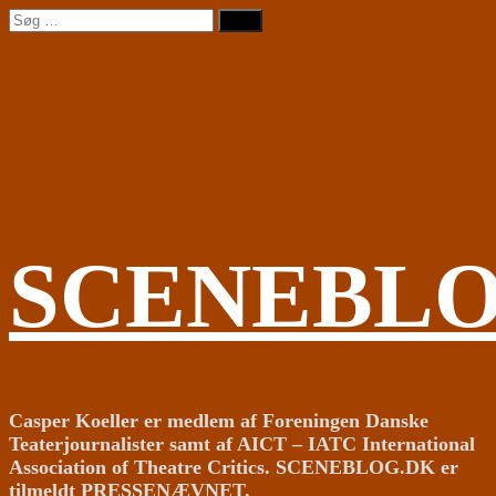
Videre
Søg
til
efter:
indhold
SCENEBL
Casper Koeller er medlem af Foreningen Danske
Teaterjournalister samt af AICT – IATC International
Association of Theatre Critics. SCENEBLOG.DK er
tilmeldt PRESSENÆVNET.