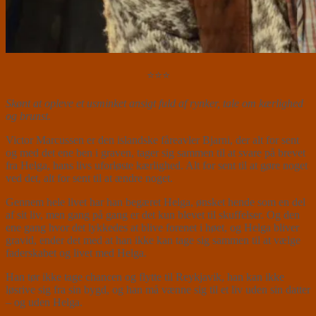
⭐⭐⭐
Skønt at opleve et usminket ansigt fuld af rynker, tale om kærlighed
og brunst.
Victor Marcussen er den islandske fåreavler Bjarni, der alt for sent
og med det ene ben i graven, tager sig sammen til at svare på brevet
fra Helga, hans livs uforløste kærlighed. Alt for sent til at gøre noget
ved det, alt for sent til at ændre noget.
Gennem hele livet har han begæret Helga, ønsket hende som en del
af sit liv, men gang på gang er det kun blevet til skuffelser. Og den
ene gang hvor det lykkedes at blive forenet i høet, og Helga bliver
gravid, ender det med at han ikke kan tage sig sammen til at vælge
faderskabet og livet med Helga.
Han tør ikke tage chancen og flytte til Reykjavik, han kan ikke
løsrive sig fra sin bygd, og han må vænne sig til et liv uden sin datter
– og uden Helga.