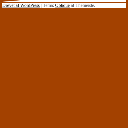
Drevet af WordPress
|
Tema:
Oblique
af Themeisle.