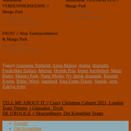
Anmeldelse:
Anmeldelse: GULDKALVEN //
VERDENSHERSKERNE //
Mungo Park
Mungo Park
5. februar 2026
18. februar 2024
In "ANMELDELSER"
In "ANMELDELSER"
FAUST // Alias Teaterproduktion
& Mungo Park
30. januar 2018
In "ANMELDELSER"
Tagget
Anastasia Nørlund
,
Anna Malzer
,
drama
,
dramatik
,
Frederikke Dalum
,
følelser
,
Henrik Prip
,
kriser
,
kærlighed
,
Marie
Bjørn
,
Mungo Park
,
Nana Morks
,
Ny dansk dramatik
,
Rasmus
Krone
,
Rikke Westi
,
samfund
,
Sara Fanta Traore
,
Smask
,
sorg
,
Zakiya Ajmi
Indlægsnavigation
TELL ME ABOUT IT // Crazy Christmas Cabaret 2021, London
Toast Theatre, i Glassalen, Tivoli
DE UROLIGE // Skuespilhuset, Det Kongelige Teater
Forside
Om Sceneblog