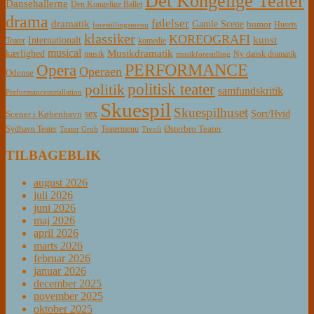
Det Kongelige Teater
Dansehallerne
Den Kongelige Ballet
drama
følelser
dramatik
Gamle Scene
humor
Husets
forestillingsmenu
klassiker
KOREOGRAFI
kunst
Internationalt
Teater
komedie
musical
Musikdramatik
kærlighed
Ny dansk dramatik
musik
musikforestilling
PERFORMANCE
Opera
Operaen
Odense
politisk teater
politik
samfundskritik
Performanceinstallation
Skuespil
Skuespilhuset
sex
Sort/Hvid
Scener i København
Østerbro Teater
Sydhavn Teater
Teatermenu
Teater Grob
Tivoli
TILBAGEBLIK
august 2026
juli 2026
juni 2026
maj 2026
april 2026
marts 2026
februar 2026
januar 2026
december 2025
november 2025
oktober 2025