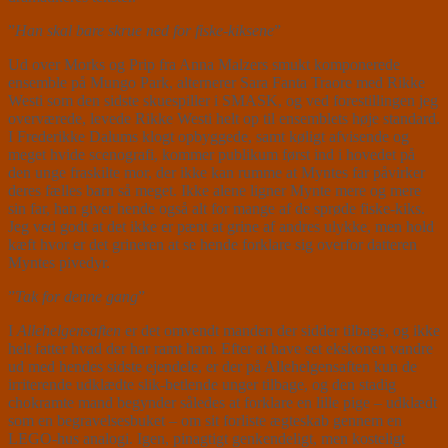
”
Han skal bare skrue ned for fiske-kiksene
”
Ud over Morks og Prip fra Anna Malzers smukt komponerede
ensemble på Mungo Park, alternerer Sara Fanta Traore med Rikke
Westi som den sidste skuespiller i SMASK, og ved forestillingen jeg
overværede, levede Rikke Westi helt op til ensemblets høje standard.
I Frederikke Dalums klogt opbyggede, samt køligt afvisende og
meget hvide scenografi, kommer publikum først ind i hovedet på
den unge fraskilte mor, der ikke kan rumme at Myntes far påvirker
deres fælles barn så meget. Ikke alene ligner Mynte mere og mere
sin far, han giver hende også alt for mange af de sprøde fiske-kiks.
Jeg ved godt at det ikke er pænt at grine af andres ulykke, men hold
kæft hvor er det grineren at se hende forklare sig overfor datteren
Myntes pivedyr.
”
Tak for denne gang
”
I
Allehelgensaften
er det omvendt manden der sidder tilbage, og ikke
helt fatter hvad der har ramt ham. Efter at have set ekskonen vandre
ud med hendes sidste ejendele, er der på Allehelgensaften kun de
irriterende udklædte slik-betlende unger tilbage, og den stadig
chokramte mand begynder således at forklare en lille pige – udklædt
som en begravelsesbuket – om sit forliste ægteskab gennem en
LEGO-hus analogi. Igen, pinagtigt genkendeligt, men kosteligt