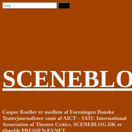
Videre
Søg
til
efter:
indhold
SCENEBL
Casper Koeller er medlem af Foreningen Danske
Teaterjournalister samt af AICT – IATC International
Association of Theatre Critics. SCENEBLOG.DK er
tilmeldt PRESSENÆVNET.