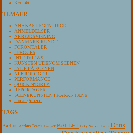
Kontakt
TEMAER
ANANAS I EGEN JUICE
ANMELDELSER
ARBEJDSVISNING
DANMARK RUNDT
FOROMTALER
I PROCES
INTERVIEWS
KUNSTEN UDENOM SCENEN
LYDE PÅ SCENEN
NEKROLOGER
PERFORMANCE
QUICK'N'DIRTY
REPORTAGER
SCENEKUNSTEN I KARANTÆNE
Uncategorized
TAGS
Dans
BALLET
Aarhus
Aarhus Teater
Betty Nansen Teatret
Aveny-T