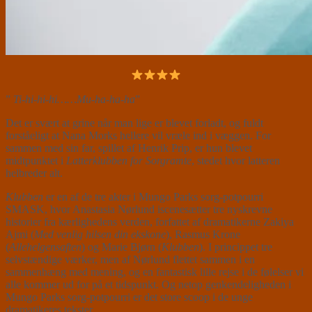
”
Ti-hi-hi-hi……Mu-ha-ha-ha
”
Det er svært at grine når man lige er blevet forladt, og fuldt
forståeligt at Nana Morks hellere vil vræle ind i væggen. For
sammen med sin far, spillet af Henrik Prip, er hun blevet
midtpunktet i
Latterklubben for Sorgramte
, stedet hvor latteren
helbreder alt.
Klubben
er en af de tre akter i Mungo Parks sorg-potpourri
SMASK, hvor Anastasia Nørlund iscenesætter tre nyskrevne
historier fra kærlighedens verden, forfattet af dramatikerne Zakiya
Ajmi (
Med venlig hilsen din ekskone
), Rasmus Krone
(
Allehelgensaften
) og Marie Bjørn (
Klubben
). I princippet tre
selvstændige værker, men af Nørlund flettet sammen i en
sammenhæng med mening, og en fantastisk lille rejse i de følelser vi
alle kommer ud for på et tidspunkt. Og netop genkendeligheden i
Mungo Parks sorg-potpourri er det store scoop i de unge
dramatikeres tekster.