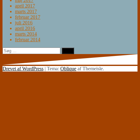
maj 2017
april 2017
marts 2017
februar 2017
juli 2016
april 2016
marts 2014
februar 2014
Søg
efter:
Drevet af WordPress
|
Tema:
Oblique
af Themeisle.