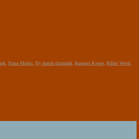
ark
,
Nana Morks
,
Ny dansk dramatik
,
Rasmus Krone
,
Rikke Westi
,