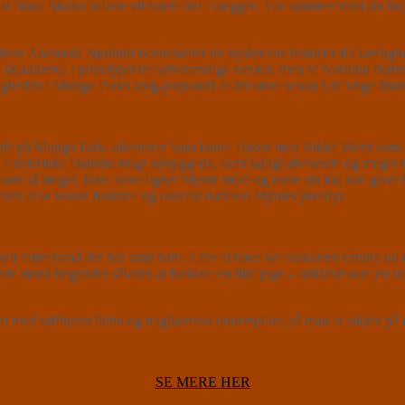
igt at Nana Morks hellere vil vræle ind i væggen. For sammen med sin far,
vor Anastasia Nørlund iscenesætter tre nyskrevne historier fra kærlighe
 (
Klubben
). I princippet tre selvstændige værker, men af Nørlund flet
igheden i Mungo Parks sorg-potpourri er det store scoop i de unge drama
 på Mungo Park, alternerer Sara Fanta Traore med Rikke Westi som den
. I Frederikke Dalums klogt opbyggede, samt køligt afvisende og meget
barn så meget. Ikke alene ligner Mynte mere og mere sin far, han giver 
eren at se hende forklare sig overfor datteren Myntes pivedyr.
elt fatter hvad der har ramt ham. Efter at have set ekskonen vandre ud 
ramte mand begynder således at forklare en lille pige – udklædt som e
d raffineret ildhu og tragikomisk underspillet, så man er sikker på de
SE MERE HER