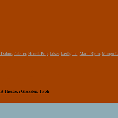
e Dalum
,
følelser
,
Henrik Prip
,
kriser
,
kærlighed
,
Marie Bjørn
,
Mungo P
Theatre, i Glassalen, Tivoli