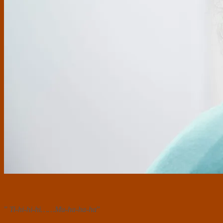
”
Ti-hi-hi-hi……Mu-ha-ha-ha
”