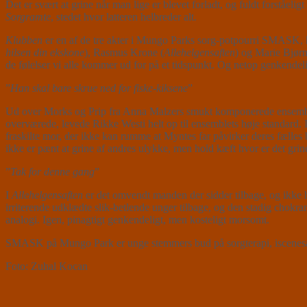
Det er svært at grine når man lige er blevet forladt, og fuldt forståel
Sorgramte
, stedet hvor latteren helbreder alt.
Klubben
er en af de tre akter i Mungo Parks sorg-potpourri SMASK, h
hilsen din ekskone
), Rasmus Krone (
Allehelgensaften
) og Marie Bjørn
de følelser vi alle kommer ud for på et tidspunkt. Og netop genkendel
”
Han skal bare skrue ned for fiske-kiksene
”
Ud over Morks og Prip fra Anna Malzers smukt komponerede ensemble
overværede, levede Rikke Westi helt op til ensemblets høje standard
fraskilte mor, der ikke kan rumme at Myntes far påvirker deres fælles 
ikke er pænt at grine af andres ulykke, men hold kæft hvor er det grin
”
Tak for denne gang
”
I
Allehelgensaften
er det omvendt manden der sidder tilbage, og ikke h
irriterende udklædte slik-betlende unger tilbage, og den stadig chok
analogi. Igen, pinagtigt genkendeligt, men kosteligt morsomt.
SMASK på Mungo Park er unge stemmers bud på sorgterapi, iscenesat me
Foto: Zuhal Kocan