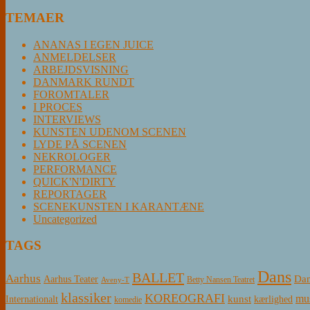
TEMAER
ANANAS I EGEN JUICE
ANMELDELSER
ARBEJDSVISNING
DANMARK RUNDT
FOROMTALER
I PROCES
INTERVIEWS
KUNSTEN UDENOM SCENEN
LYDE PÅ SCENEN
NEKROLOGER
PERFORMANCE
QUICK'N'DIRTY
REPORTAGER
SCENEKUNSTEN I KARANTÆNE
Uncategorized
TAGS
Dans
BALLET
Aarhus
Aarhus Teater
Dan
Betty Nansen Teatret
Aveny-T
klassiker
KOREOGRAFI
mus
kunst
Internationalt
kærlighed
komedie