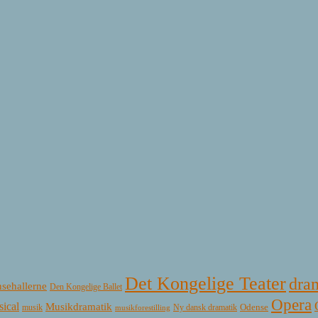
Det Kongelige Teater
dra
sehallerne
Den Kongelige Ballet
Opera
ical
Musikdramatik
Ny dansk dramatik
Odense
musik
musikforestilling