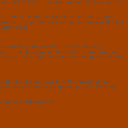
 spillet af Henrik Prip, er hun blevet midtpunktet i
Latterklubben for
dens verden, forfattet af dramatikerne Zakiya Ajmi (
Med venlig
tet sammen i en sammenhæng med mening, og en fantastisk lille rejse i
tikeres tekster.
 sidste skuespiller i SMASK, og ved forestillingen jeg
 hvide scenografi, kommer publikum først ind i hovedet på den unge
hende også alt for mange af de sprøde fiske-kiks. Jeg ved godt at det
med hendes sidste ejendele, er der på Allehelgensaften kun de
n begravelsesbuket – om sit forliste ægteskab gennem en LEGO-hus
t gør ondt. I lattermusklerne.