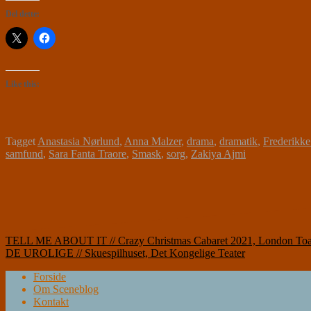
Del dette:
Like this:
Tagget
Anastasia Nørlund
,
Anna Malzer
,
drama
,
dramatik
,
Frederikk
samfund
,
Sara Fanta Traore
,
Smask
,
sorg
,
Zakiya Ajmi
Indlægsnavigation
TELL ME ABOUT IT // Crazy Christmas Cabaret 2021, London Toast 
DE UROLIGE // Skuespilhuset, Det Kongelige Teater
Forside
Om Sceneblog
Kontakt