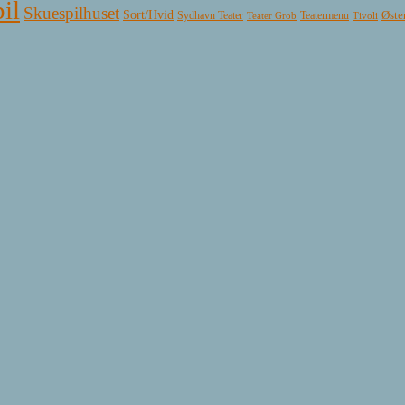
il
Skuespilhuset
Sort/Hvid
Øste
Sydhavn Teater
Teatermenu
Teater Grob
Tivoli