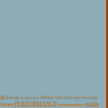
ma
følelser
dramatik
Gamle Scene
humor
Husets Teater
forestillingsmenu
PERFORMANCE
politik
Operaen
Performanceinstallation