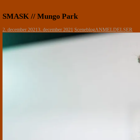
SMASK // Mungo Park
2. december 2021
3. december 2021
Sceneblog
ANMELDELSER