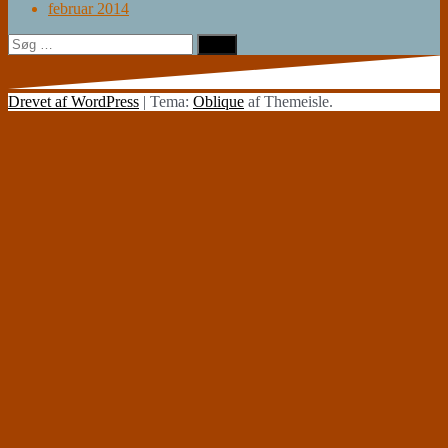
februar 2014
Søg
efter:
Drevet af WordPress
|
Tema:
Oblique
af Themeisle.