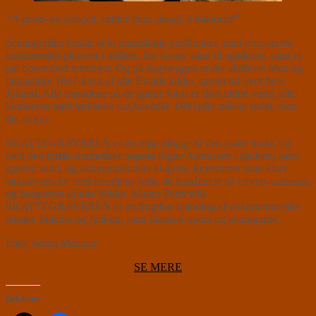
“A proto-sociologist, rather than simply a folklorist”
Scenografien består af to mandshøje jordbunker, med orkesterets
instrumenter placeret i midten, fire kasser sand til spaderne, samt et
par poser med terninger. Og på bagvæggen er der skiftevis tekst og
fantastiske 1867-fotos af alle Evalds kilder, spredt ud over hele
Jylland. Alle mændene på de gamle fotos er iført uldne veste, alle
kvinderne med tørklæde om hovedet. Det lyder måske rodet, men
det virker.
SKATTEGRAVEREN er en rejse tilbage til den jyske muld, og
med den lyrisk-dramatiske sopran Signe Asmussen i spidsen, samt
spader, sand, og skrivemaskiners klapren, fornemmer man klart
landsbyens liv med smedjens lyde, de handlende på torvets summen,
og borgernes skjulte blikke. Mauro Patricellis
SKATTEGRAVEREN er en frugtbar blanding af dokumentariske
tekster, billeder og lydklip, samt klassisk opera og avantgarde.
Foto: Søren Meisner
SE MERE
Del dette: