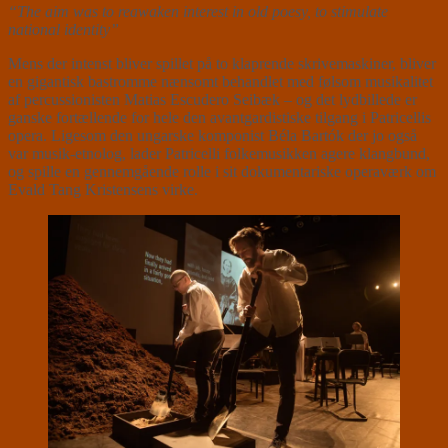
“The aim was to reawaken interest in old poesy, to stimulate
national identity”
Mens der intenst bliver spillet på to klaprende skrivemaskiner, bliver
en gigantisk bastromme nænsomt behandlet med følsom musikalitet
af percussionisten Matias Escudero Seibæk – og det lydbillede er
ganske fortællende for hele den avantgardistiske tilgang i Patricellis
opera. Ligesom den ungarske komponist Béla Bartók der jo også
var musik-etnolog, lader Patricelli folkemusikken agere klangbund,
og spille en gennemgående rolle i sit dokumentariske operaværk om
Evald Tang Kristensens virke.