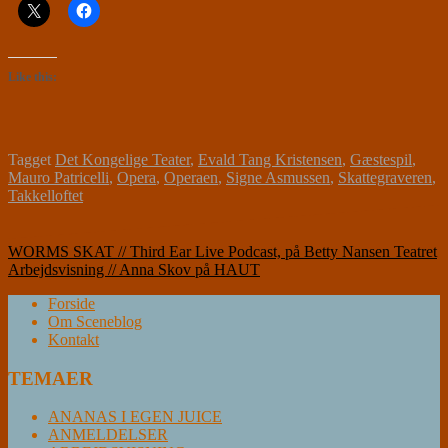
Like this:
Tagget
Det Kongelige Teater
,
Evald Tang Kristensen
,
Gæstespil
,
Mauro Patricelli
,
Opera
,
Operaen
,
Signe Asmussen
,
Skattegraveren
,
Takkelloftet
Indlægsnavigation
WORMS SKAT // Third Ear Live Podcast, på Betty Nansen Teatret
Arbejdsvisning // Anna Skov på HAUT
Forside
Om Sceneblog
Kontakt
TEMAER
ANANAS I EGEN JUICE
ANMELDELSER