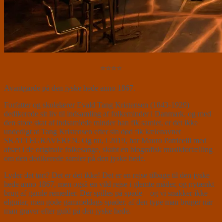
⭐⭐⭐⭐
Avantgarde på den jyske hede anno 1867.
Forfatter og skolelærer Evald Tang Kristensen (1843-1929)
dedikerede sit liv til indsamling af folkeminder i Danmark, og med
den store skat af indsamlede minder han fik samlet, er det ikke
underligt at Tang Kristensen efter sin død fik kælenavnet
SKATTEGRAVEREN. Og nu, i 2019, har Mauro Patricelli med
afsæt i de originale folkesange, skabt en biografisk musikfortælling
om den dedikerede samler på den jyske hede.
Lyder det tørt? Det er det ikke! Det er en rejse tilbage til den jyske
hede anno 1867, men også en vild rejse i glemte måder, og nytænkt
brug af gamle remedier. Der spilles på spade – og vi snakker ikke
elguitar, men gode gammeldags spader, af den type man bruger når
man graver efter guld på den jyske hede.