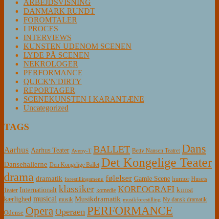
ARBEJDSVISNING
DANMARK RUNDT
FOROMTALER
I PROCES
INTERVIEWS
KUNSTEN UDENOM SCENEN
LYDE PÅ SCENEN
NEKROLOGER
PERFORMANCE
QUICK'N'DIRTY
REPORTAGER
SCENEKUNSTEN I KARANTÆNE
Uncategorized
TAGS
Dans
BALLET
Aarhus
Aarhus Teater
Betty Nansen Teatret
Aveny-T
Det Kongelige Teater
Dansehallerne
Den Kongelige Ballet
drama
følelser
dramatik
Gamle Scene
humor
Husets
forestillingsmenu
klassiker
KOREOGRAFI
kunst
Internationalt
Teater
komedie
musical
Musikdramatik
kærlighed
Ny dansk dramatik
musik
musikforestilling
PERFORMANCE
Opera
Operaen
Odense