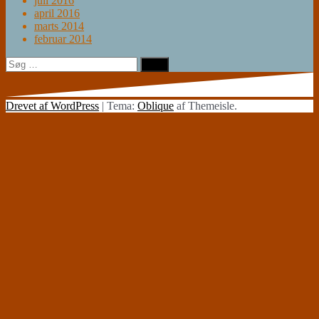
juli 2016
april 2016
marts 2014
februar 2014
Søg
efter:
Drevet af WordPress
|
Tema:
Oblique
af Themeisle.