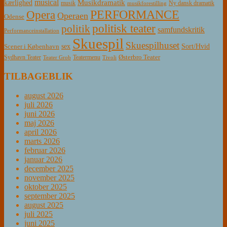
musical
Musikdramatik
kærlighed
Ny dansk dramatik
musik
musikforestilling
PERFORMANCE
Opera
Operaen
Odense
politisk teater
politik
samfundskritik
Performanceinstallation
Skuespil
Skuespilhuset
sex
Sort/Hvid
Scener i København
Østerbro Teater
Sydhavn Teater
Teatermenu
Teater Grob
Tivoli
TILBAGEBLIK
august 2026
juli 2026
juni 2026
maj 2026
april 2026
marts 2026
februar 2026
januar 2026
december 2025
november 2025
oktober 2025
september 2025
august 2025
juli 2025
juni 2025