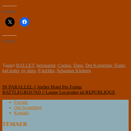
Del dette:
Like this:
Tagget
BALLET
,
benspænd
,
Corpus
,
Dans
,
Det Kongelige Teater
,
kgl teater
,
ny dans
,
P-kælder
,
Sebastian Kloborg
Indlægsnavigation
IN PARALLEL // Atelier Hotel Pro Forma
BATTLEGROUND // Louise Lecavalier på REPUBLIQUE
Forside
Om Sceneblog
Kontakt
TEMAER