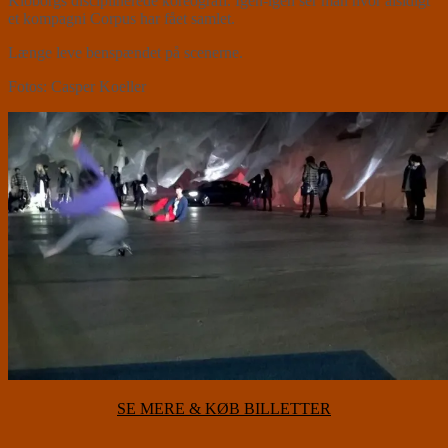
Kloborgs disciplinerede koreografi. Igen-igen ser man hvor alsidigt
et kompagni Corpus har fået samlet.
Længe leve benspændet på scenerne.
Fotos: Casper Koeller
SE MERE & KØB BILLETTER