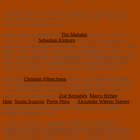
⭐⭐⭐⭐
”Jeg elsker lugten af napalm om morgenen” er fra Francis Ford
Coppolas Apocalypse Now – men jeg siger hellere; ”jeg elsker
lugten af benspænd på en scene”.
Og benspænd er præcis hvad
Tim Matiakis
har udsat Corpus for, nu
hvor han har bedt
Sebastian Kloborg
om at kreere en sitespecific
forestilling til kompagniet. De har lige med bravour indtaget A-salen
bag Gl Scene, men der er ingen der hviler på laurbærrene her – så
derfor var eksperimentet at forestillingen skulle foregå i P-kælderen
under Ofelia Plads – og der skulle indgå adskillige sortlakerede
state-of-the-art biler af et bestemt mærke. Og sådan blev det.
Scenograf
Christian Albrechtsen
havde med florlette transparente
plastic forhæng omdefineret den rå parkeringskælders 3500 m2 til
en art drømmeverden, hvor vi efter rulletrappe-nedstigningen
oplevede, hvordan danserne
Zoé Bernabéu
,
Marco Herløv
Høst
,
Nastia Ivanova
,
Pierre Piton
og
Alexander Wittrup Staeger
i
billygternes klare skær gik tæt på os, løb væk fra os, ledte os,
drillede os og sang for os.
De løb på betonen, de kravlede på betonen, de sprang og de
dansede på betonen. De klatrede på biler, krøb ind og ud af biler,
skubbede biler og kærtegnede biler. Og selvfølgelig hele tiden i