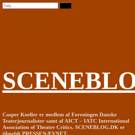
Videre
Søg
til
efter:
indhold
SCENEBL
Casper Koeller er medlem af Foreningen Danske
Teaterjournalister samt af AICT – IATC International
Association of Theatre Critics. SCENEBLOG.DK er
tilmeldt PRESSENÆVNET.