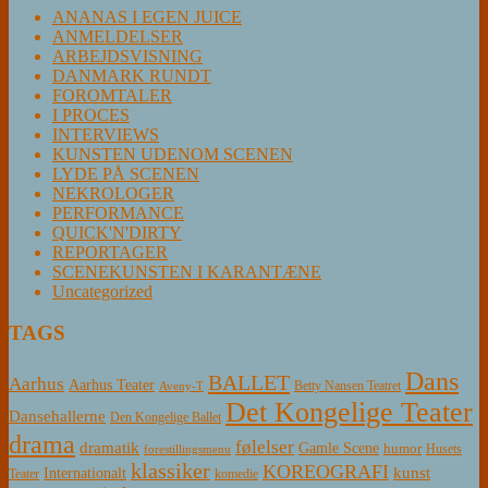
ANANAS I EGEN JUICE
ANMELDELSER
ARBEJDSVISNING
DANMARK RUNDT
FOROMTALER
I PROCES
INTERVIEWS
KUNSTEN UDENOM SCENEN
LYDE PÅ SCENEN
NEKROLOGER
PERFORMANCE
QUICK'N'DIRTY
REPORTAGER
SCENEKUNSTEN I KARANTÆNE
Uncategorized
TAGS
Dans
BALLET
Aarhus
Aarhus Teater
Betty Nansen Teatret
Aveny-T
Det Kongelige Teater
Dansehallerne
Den Kongelige Ballet
drama
følelser
dramatik
Gamle Scene
humor
Husets
forestillingsmenu
klassiker
KOREOGRAFI
kunst
Internationalt
Teater
komedie