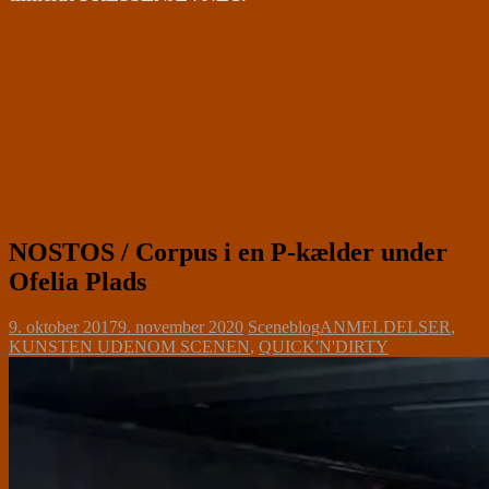
NOSTOS / Corpus i en P-kælder under
Ofelia Plads
9. oktober 2017
9. november 2020
Sceneblog
ANMELDELSER
,
KUNSTEN UDENOM SCENEN
,
QUICK'N'DIRTY