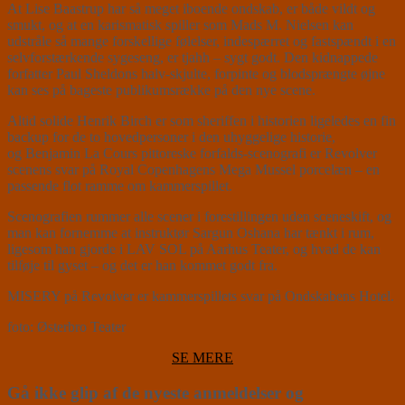
At Lise Baastrup har så meget iboende ondskab, er både vildt og
smukt, og at en karismatisk spiller som Mads M. Nielsen kan
udstråle så mange forskellige følelser, indespærret og fastspændt i en
selvforstærkende sygeseng, er tjahh – sygt godt. Den kidnappede
forfatter Paul Sheldons halv-skjulte, forpinte og blodsprængte øjne
kan ses på bageste publikumsrække på den nye scene.
Altid solide Henrik Birch er som sheriffen i historien ligeledes en fin
backup for de to hovedpersoner i den uhyggelige historie,
og Benjamin La Cours pittoreske forfalds-scenografi er Revolver
scenens svar på Royal Copenhagens Mega Mussel porcelæn – en
passende flot ramme om kammerspillet.
Scenografien rummer alle scener i forestillingen uden sceneskift, og
man kan fornemme at instruktør Sargun Oshana har tænkt i rum,
ligesom han gjorde i LAV SOL på Aarhus Teater, og hvad de kan
tilføje til gyset – og det er han kommet godt fra.
MISERY på Revolver er kammerspillets svar på Ondskabens Hotel.
foto: Østerbro Teater
SE MERE
Gå ikke glip af de nyeste anmeldelser og