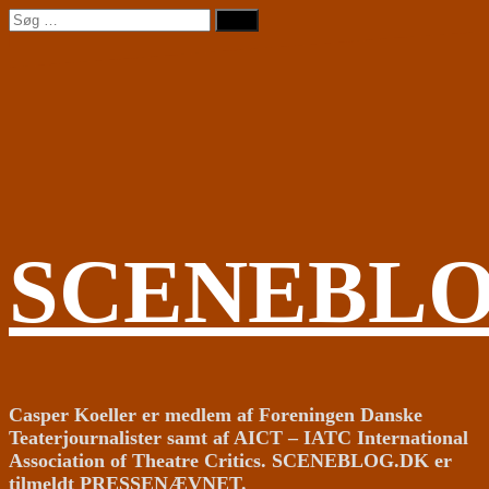
Videre
Søg
til
efter:
indhold
SCENEBL
Casper Koeller er medlem af Foreningen Danske
Teaterjournalister samt af AICT – IATC International
Association of Theatre Critics. SCENEBLOG.DK er
tilmeldt PRESSENÆVNET.