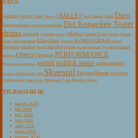
TAGS
Dans
BALLET
Aarhus
Aarhus Teater
Betty Nansen Teatret
Aveny-T
Det Kongelige Teater
Dansehallerne
Den Kongelige Ballet
drama
følelser
dramatik
Gamle Scene
humor
Husets
forestillingsmenu
klassiker
KOREOGRAFI
kunst
Internationalt
Teater
komedie
musical
Musikdramatik
kærlighed
Ny dansk dramatik
musik
musikforestilling
PERFORMANCE
Opera
Operaen
Odense
politisk teater
politik
samfundskritik
Performanceinstallation
Skuespil
Skuespilhuset
sex
Sort/Hvid
Scener i København
Østerbro Teater
Sydhavn Teater
Teatermenu
Teater Grob
Tivoli
TILBAGEBLIK
august 2026
juli 2026
juni 2026
maj 2026
april 2026
marts 2026
februar 2026