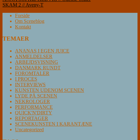
Indlægsnavigation
SKAM 2 // Aveny-T
Forside
Om Sceneblog
Kontakt
TEMAER
ANANAS I EGEN JUICE
ANMELDELSER
ARBEJDSVISNING
DANMARK RUNDT
FOROMTALER
I PROCES
INTERVIEWS
KUNSTEN UDENOM SCENEN
LYDE PÅ SCENEN
NEKROLOGER
PERFORMANCE
QUICK'N'DIRTY
REPORTAGER
SCENEKUNSTEN I KARANTÆNE
Uncategorized