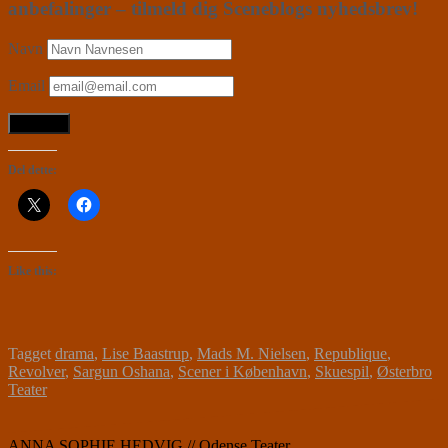
anbefalinger – tilmeld dig Sceneblogs nyhedsbrev!
Navn
Email
Del dette:
Like this:
Tagget
drama
,
Lise Baastrup
,
Mads M. Nielsen
,
Republique
,
Revolver
,
Sargun Oshana
,
Scener i København
,
Skuespil
,
Østerbro
Teater
ANNA SOPHIE HEDVIG // Odense Teater