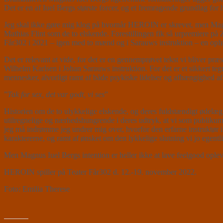
Det er en af Iuel Bergs største forcer, og et fremragende grundlag 
Jeg skal ikke gøre mig klog på hvornår HEROIN er skrevet, men Magn
Mathias Flint som de to elskende. Forestillingen fik så urpremiere på
Får302 i 2021 – igen med to mænd og i Sarauws instruktion – en opfø
Det er relevant at vide, for det er en gennemprøvet tekst vi bliver 
Wilhelm Karlsen i Johan Sarauws instruktion. For det er et sikkert teg
mennesker, alvorligt ramt af både psykiske lidelser og afhængighed a
”
Tak for sex, det var godt, vi ses
”
Historien om de to ulykkelige elskende, og deres fuldstændigt ødelæ
utilregnelige og nærhedshungrende i deres udtryk, at vi som publikum i
jeg må indrømme jeg undrer mig over, hvorfor den erfarne instruktør ik
karaktererne, og ramt af ønsket om den lykkelige slutning vi jo egentl
Men Magnus Iuel Bergs intention er heller ikke at lave feelgood opleve
HEROIN spiller på Teater Får302 d. 12.-19. november 2022.
Foto: Emilia Therese