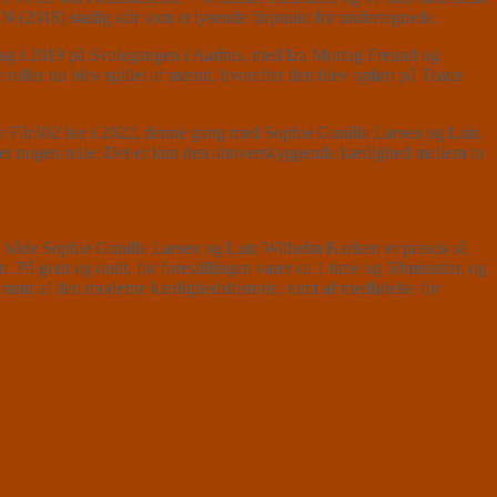
 (2018) stadig står som et lysende fixpunkt for undertegnede.
ing i 2019 på Svalegangen i Aarhus, med Iza Mortag Freund og
roller nu blev spillet af mænd, hvorefter den blev opført på Teater
ater Får302 her i 2022, denne gang med Sophie Gunilla Larsen og Luiz
piller nogen rolle. Det er kun den altoverskyggende kærlighed mellem to
g både Sophie Gunilla Larsen og Luiz Wilhelm Karlsen er præcis så
. På godt og ondt, for forestillingen varer ca 1 time og 50minutter, og
i ramt af den moderne kærlighedshistorie, ramt af medfølelse for