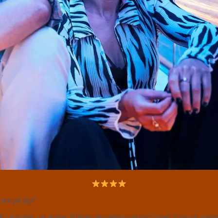
æsen på dig
”
i munden, og skaber billeder der rækker ud over hvad vi ser på scenen