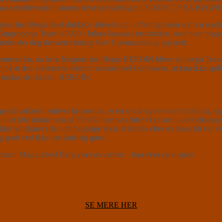
for hans medrivende historier, hvor forestillingen I STØVET FRA REGNEN
us Iuel Bergs tekst dukkede allerede op i offentligheden som en read
 Zangenbergs Teater i 2020 i Johan Sarauws instruktion, men hvor begge 
relse der dog desværre hurtigt blev Coronaramt og lagt ned.
præsenteret for, nu hvor Magnus Iuel Bergs HEROIN bliver spillet på Te
n på at den velskrevne tekst er så universel i sin essens, at køn ikke s
f narko, der tæller i HEROIN.
ggende adfærd i enhver henseende, er en smuk og rørende fortælling, o
 det lille intime rum på Får302 nærmest føler vi er med i dobbeltsengen
ke har skåret i den omfangsrige tekst. Allerede efter en times tid var v
ig godt ved ikke kan lade sig gøre.
lser. Magnus Iuel Berg viser os verden – han viser os et spejl.
SE MERE HER