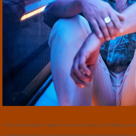
”
Hvis du så meget som prøver at nusse eller pusse, så brækker jeg n
Dramatikeren Magnus Iuel Bergs ligefremme formuleringer ligger godt 