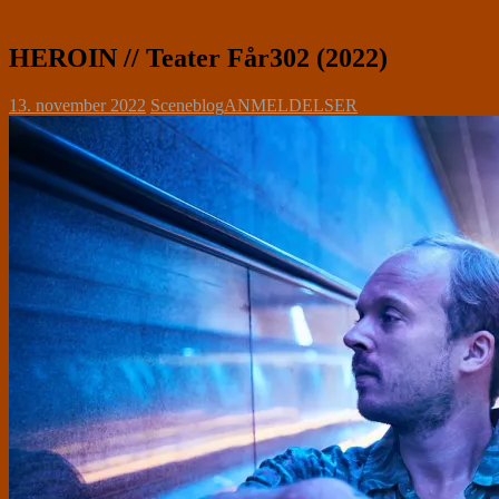
HEROIN // Teater Får302 (2022)
13. november 2022
Sceneblog
ANMELDELSER