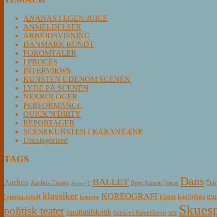
ANANAS I EGEN JUICE
ANMELDELSER
ARBEJDSVISNING
DANMARK RUNDT
FOROMTALER
I PROCES
INTERVIEWS
KUNSTEN UDENOM SCENEN
LYDE PÅ SCENEN
NEKROLOGER
PERFORMANCE
QUICK'N'DIRTY
REPORTAGER
SCENEKUNSTEN I KARANTÆNE
Uncategorized
TAGS
Dans
BALLET
Aarhus
Aarhus Teater
Dan
Betty Nansen Teatret
Aveny-T
klassiker
KOREOGRAFI
mus
kunst
Internationalt
kærlighed
komedie
Skuesp
politisk teater
samfundskritik
sex
Scener i København