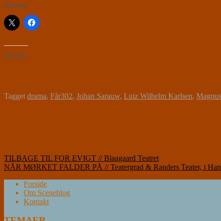
Del dette:
Like this:
Tagget
drama
,
Får302
,
Johan Sarauw
,
Luiz Wilhelm Karlsen
,
Magnus 
Indlægsnavigation
TILBAGE TIL FOR EVIGT // Blaagaard Teatret
NÅR MØRKET FALDER PÅ // Teatergrad & Randers Teater, i Hans
Forside
Om Sceneblog
Kontakt
TEMAER