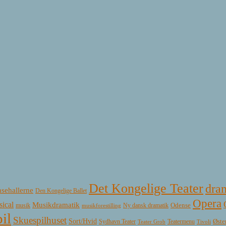
Det Kongelige Teater
dra
sehallerne
Den Kongelige Ballet
Opera
ical
Musikdramatik
Ny dansk dramatik
Odense
musik
musikforestilling
il
Skuespilhuset
Sort/Hvid
Øste
Sydhavn Teater
Teatermenu
Teater Grob
Tivoli