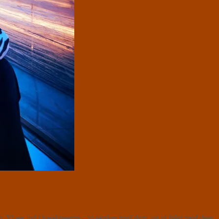
. Vi ser ind i karaktererne – vi tænker med dem, og vi føler med dem.