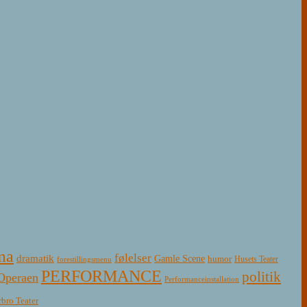
ma
følelser
dramatik
Gamle Scene
humor
Husets Teater
forestillingsmenu
PERFORMANCE
politik
Operaen
Performanceinstallation
rbro Teater