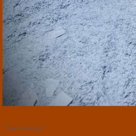
”
Noget vidunderligt!”