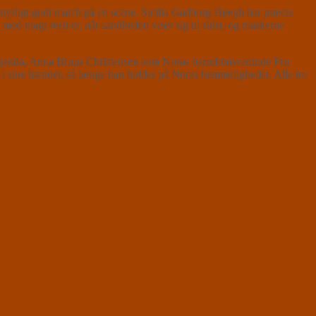
ntyrligt godt match på en scene. Sicilia Gadborg Høegh har præcis
d magt reelt er, når sandheden viser sig til sidst, og maskerne
en agenda, Anna Bruus Christensen som Noras barndomsveninde Fru
i sine hænder, så længe han holder på Noras hemmeligheder. Alle tre