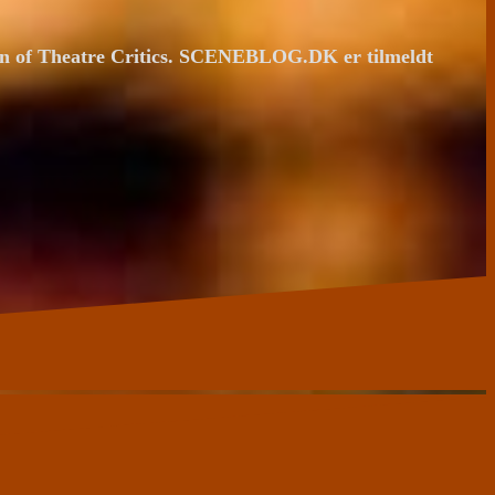
ion of Theatre Critics. SCENEBLOG.DK er tilmeldt