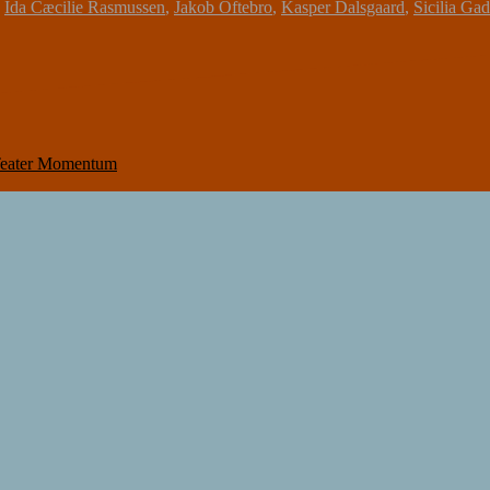
,
Ida Cæcilie Rasmussen
,
Jakob Oftebro
,
Kasper Dalsgaard
,
Sicilia Ga
Teater Momentum