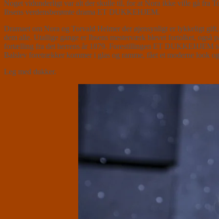
Noget vidunderligt var alt der skulle til, for at Nora ikke ville gå f
Ibsens verdensberømte drama ET DUKKEHJEM.
Dramaet om Nora og Torvald Helmer der øjensynligt er lykkeligt gift, m
dem alle. Utallige gange er Ibsens mesterværk blevet fortolket, også
fortælling fra det herrens år 1879. Forestillingen ET DUKKEHJEM som v
Balslev foretrækker kommer i glas og ramme, fået et moderne look og 
Leg med dukker.