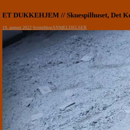
ET DUKKEHJEM // Skuespilhuset, Det Kon
19. august 2022
Sceneblog
ANMELDELSER