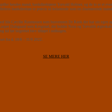
spiller hendes mand, bankdirektøren Torvald Helmer, og de to er et eve
ebros bankdirektør er præcis så belastende som en charmerende mand me
uset, med Ida Cæcilie Rasmussen som husvennen Dr Rank der har sin eg
Kasper Dalsgaard som Krogstad, der holder Nora og Torvalds ægteskab 
g tid før begrebet blev tilføjet i ordbogen.
t fra d. 18/8 – 11/9 2022.
SE MERE HER