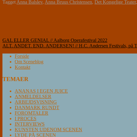
Tagget
Anna Balslev
,
Anna Bruus Christensen
,
Det Kongelige Teater
Indlægsnavigation
GAL ELLER GENIAL // Aalborg Operafestival 2022
ALT. ANDET. END. ANDERSEN! // H.C. Andersen Festivals, på 
Forside
Om Sceneblog
Kontakt
TEMAER
ANANAS I EGEN JUICE
ANMELDELSER
ARBEJDSVISNING
DANMARK RUNDT
FOROMTALER
I PROCES
INTERVIEWS
KUNSTEN UDENOM SCENEN
LYDE PÅ SCENEN