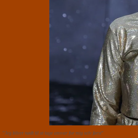
”
Jeg bliver nødt til at tage ansvar for mig selv først
”