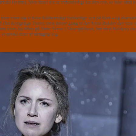
ra Torvald Helmer. Men hvad der er vidunderligt for den ene, er ikke alti
en viser sig at have fuldstændigt forskellige syn på livet – og dramaet
 på Det Kongelige Teater, men denne gang er det Anna Balslev der som i
ises for tiden på Store Scene i Skuespilhuset, har med Balslevs elegan
et smukt skær af stringent leg.