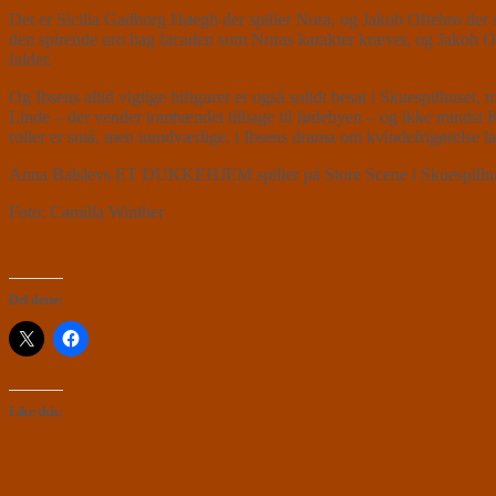
Det er Sicilia Gadborg Høegh der spiller Nora, og Jakob Oftebro der 
den spirende uro bag facaden som Noras karakter kræver, og Jakob Oft
falder.
Og Ibsens altid vigtige bifigurer er også solidt besat i Skuespilh
Linde – der vender tomhændet tilbage til fødebyen – og ikke mindst 
roller er små, men uundværlige, i Ibsens drama om kvindefrigørelse lan
Anna Balslevs ET DUKKEHJEM spiller på Store Scene i Skuespilhuse
Foto: Camilla Winther
Del dette:
Like this: