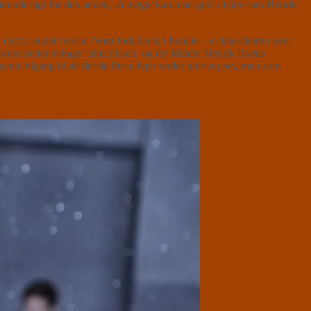
d vidunderligt for den anden, så meget kan man godt afsløre om Henrik
 derfor ender med at Nora forlader sin familie – er klassikeren over
scenesætter svinger taktstokken, og det klæder Henrik Ibsens
te tilgang til alt det de fleste fejer under gulvtæppet, men som