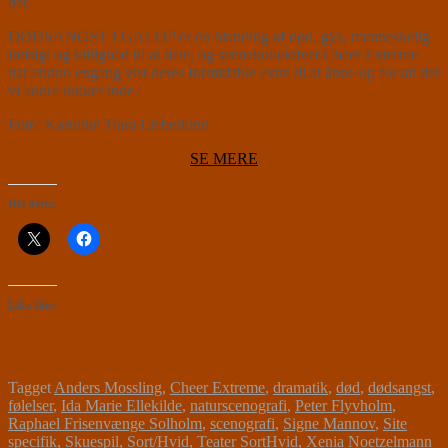
der.
DØDSANGST I GALOP er en blanding af død, gys, menneskelig
indsigt og villighed til at dele, og scenekollektivet Cheer Extreme
har endnu engang vist deres formidable evne til at åbne op for alt det
vi andre lukker inde.
Foto: Karoline Tiara Lieberkind
SE MERE
Del dette:
Like this:
Tagget
Anders Mossling
,
Cheer Extreme
,
dramatik
,
død
,
dødsangst
,
følelser
,
Ida Marie Ellekilde
,
naturscenografi
,
Peter Flyvholm
,
Raphael Frisenvænge Solholm
,
scenografi
,
Signe Mannov
,
Site
specifik
,
Skuespil
,
Sort/Hvid
,
Teater SortHvid
,
Xenia Noetzelmann