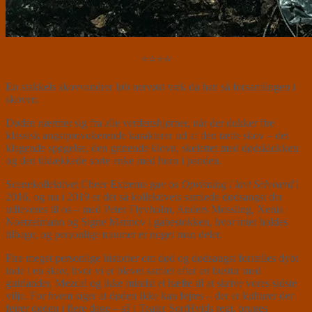
⭐⭐⭐⭐
En stakkels skovvandrer løb nervøst væk da han så forsamlingen i
skoven.
Døden nærmer sig fra alle verdenshjørner, når der dukker fire
klassisk angstprovokerende karakterer ud af den tætte skov – det
klagende spøgelse, den grinende klovn, skelettet med dødsklokken
og den tildækkede sorte enke med horn i panden.
Scenekollektivet Cheer Extreme gav os
Opvisning i lavt Selvværd
i
2016, og nu i 2019 er det så kollektivets samlede dødsangst der
udleveres til os – med Peter Flyvholm, Anders Mossling, Xenia
Noetzelmann og Signe Mannov i gabestokken, hvor intet holdes
tilbage, og personlige traumer er noget man deler.
Fire meget personlige historier om død og dødsangst fortælles dybt
inde i en skov, hvor vi er blevet samlet efter en bustur med
guirlander, Mezcal og ikke mindst et hæfte til at skrive vores sidste
vilje. For hvem siger at døden ikke kan fejres – der er kulturer der
fejrer døden i flere dage – så i Teater SortHvids regi, bruges