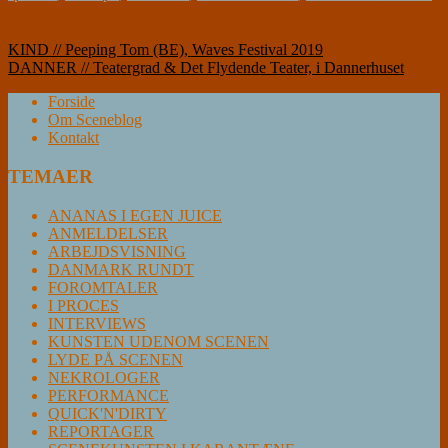
Indlægsnavigation
KIND // Peeping Tom (BE), Waves Festival 2019
DANNER // Teatergrad & Det Flydende Teater, i Dannerhuset
Forside
Om Sceneblog
Kontakt
TEMAER
ANANAS I EGEN JUICE
ANMELDELSER
ARBEJDSVISNING
DANMARK RUNDT
FOROMTALER
I PROCES
INTERVIEWS
KUNSTEN UDENOM SCENEN
LYDE PÅ SCENEN
NEKROLOGER
PERFORMANCE
QUICK'N'DIRTY
REPORTAGER