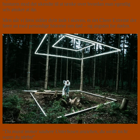
busturen mod det ukendte til at tænke over hvordan man egentlig
selv ønsker at dø.
Men når vi først sidder dybt inde i skoven, er det Cheer Extreme der
fører an med personlige historier om død – og angsten for døden.
”
Du musst immer saubere Unterhosen anziehen, du weißt nicht
wann du stirbst
”