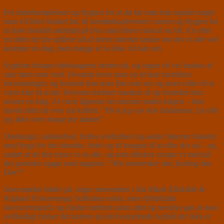
Fra faderkomplekser og frygten for at dø før man han opnået noget
man vil blive husket for, til nærdødsoplevelser i sneen og frygten for
at have beskidt undertøj på hvis man bliver ramt af en bil. En efter
en deler de fire spillere ud af deres inderste tanker om det vi alle ved
kommer en dag, men mange af os ikke vil tale om.
Sygdom bringer dødsangsten tættere på, og ingen vil vel huskes af
sine børn som vred. Hvornår lever man op til sine forældres
forventninger, og hvornår han man fået nok sex og store roller til at
være klar til at dø. Klovnen trækker masken af og fortæller hun
savner en krig. At være ligesom sin mormor under krigen – hun
havde intet ud over sin kuffert. ”
Hvis jeg var min bedstemor, så ville
jeg ikke være bange for døden
”
Dødsangst, usikkerhed, fælles uvidenhed og sande historier blandet
med frygt for det ukendte, leder op til trangen til at råbe det ud – og
anført af de fire rejser vi os alle, og som råbekor synger vi med på
det poetiske opgør med angsten: ”
Alle mennesker dør, fucking dør.
Dør!”
Som mørket falder på, stiger intensiteten i Ida Marie Ellekilde &
Raphael Frisenvænge Solholms enkle, men effektfulde
skovscenografi, og clashet mellem natur, død og neonlys gør at man
uvilkårligt rykker lidt tættere på det beskyttende lejrbål der ikke er