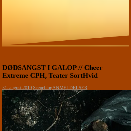
DØDSANGST I GALOP // Cheer
Extreme CPH, Teater SortHvid
31. august 2019
Sceneblog
ANMELDELSER