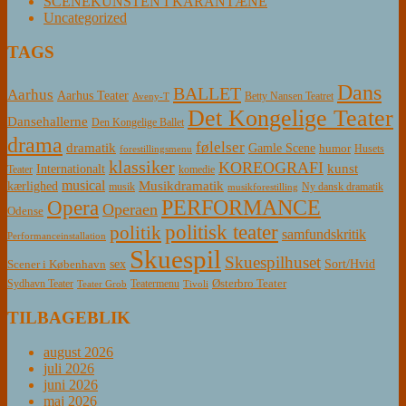
SCENEKUNSTEN I KARANTÆNE
Uncategorized
TAGS
Dans
BALLET
Aarhus
Aarhus Teater
Betty Nansen Teatret
Aveny-T
Det Kongelige Teater
Dansehallerne
Den Kongelige Ballet
drama
følelser
dramatik
Gamle Scene
humor
Husets
forestillingsmenu
klassiker
KOREOGRAFI
kunst
Internationalt
Teater
komedie
musical
Musikdramatik
kærlighed
Ny dansk dramatik
musik
musikforestilling
PERFORMANCE
Opera
Operaen
Odense
politisk teater
politik
samfundskritik
Performanceinstallation
Skuespil
Skuespilhuset
sex
Sort/Hvid
Scener i København
Østerbro Teater
Sydhavn Teater
Teatermenu
Teater Grob
Tivoli
TILBAGEBLIK
august 2026
juli 2026
juni 2026
maj 2026