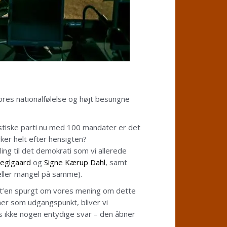
res nationalfølelse og højt besungne
istiske parti nu med 100 mandater er det
rker helt efter hensigten?
ling til det demokrati som vi allerede
Teglgaard
og
Signe Kærup Dahl
, samt
(eller mangel på samme).
aret’en spurgt om vores mening om dette
ner som udgangspunkt, bliver vi
s ikke nogen entydige svar – den åbner