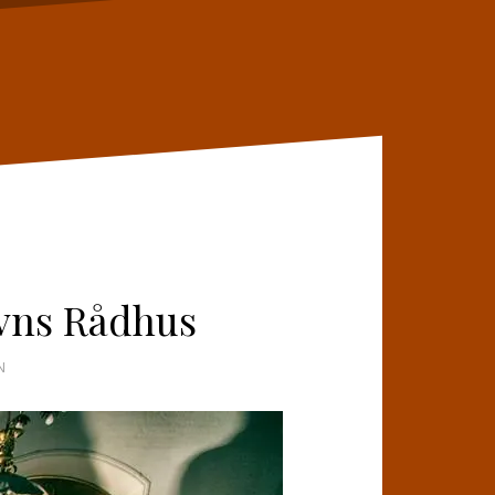
vns Rådhus
N