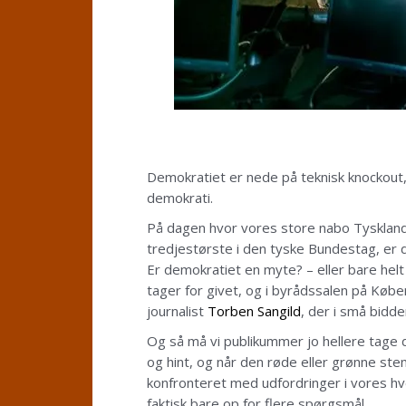
Demokratiet er nede på teknisk knockout,
demokrati.
På dagen hvor vores store nabo Tyskland 
tredjestørste i den tyske Bundestag, er de
Er demokratiet en myte? – eller bare helt 
tager for givet, og i byrådssalen på Kø
journalist
Torben Sangild
, der i små bidd
Og så må vi publikummer jo hellere tage d
og hint, og når den røde eller grønne st
konfronteret med udfordringer i vores hv
faktisk bare op for flere spørgsmål.