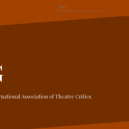
Søg
efter:
G
ational Association of Theatre Critics.