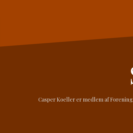
Videre
til
indhold
Casper Koeller er medlem af Foreningen