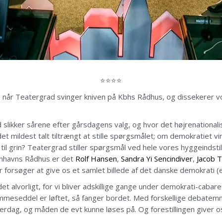
⭐⭐⭐⭐
 når Teatergrad svinger kniven på Kbhs Rådhus, og dissekerer vo
slikker sårene efter gårsdagens valg, og hvor det højrenational
t mildest talt tiltrængt at stille spørgsmålet; om demokratiet vi
til grin? Teatergrad stiller spørgsmål ved hele vores hyggeindstil
benhavns Rådhus er det
Rolf Hansen
,
Sandra Yi Sencindiver
,
Jacob 
er forsøger at give os et samlet billede af det danske demokrati 
et alvorligt, for vi bliver adskillige gange under demokrati-cab
emmeseddel er løftet, så fanger bordet. Med forskellige debatem
erdag, og måden de evt kunne løses på. Og forestillingen giver o