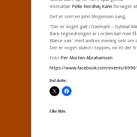
Instruktør
Pelle Nordhøj Kann
forsøger at
Det er som en John Mogensen sang;
”Der er noget galt i Danmark – Dybbøl Møll
Bare tegnedrengen er i orden kan man få 
Blæse vær´ med andres mening selv om de
Der er noget skævt i toppen, no´et der træ
Foto
Per Morten Abrahamsen
https://www.facebook.com/events/6996
Del dette:
Like this: