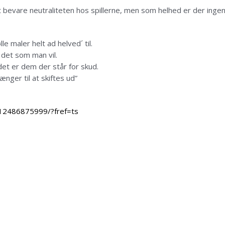
 bevare neutraliteten hos spillerne, men som helhed er der ingen 
e maler helt ad helved´ til.
det som man vil.
t er dem der står for skud.
nger til at skiftes ud”
12486875999/?fref=ts