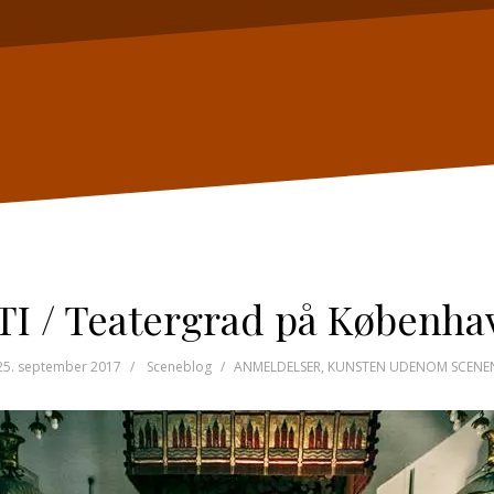
 / Teatergrad på Københa
25. september 2017
Sceneblog
ANMELDELSER
,
KUNSTEN UDENOM SCENE