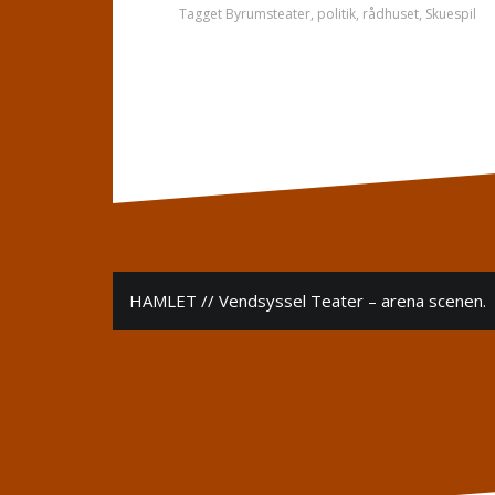
Tagget
Byrumsteater
,
politik
,
rådhuset
,
Skuespil
Indlægsnavigation
HAMLET // Vendsyssel Teater – arena scenen.