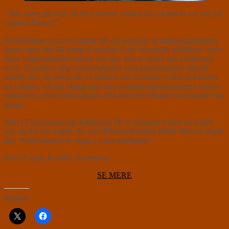
”Når solen gik ned, så fik vi øjnene stukket ud. Så mørkt var der på
Lolland Falster”
Knud Romer er uovertruffen når det kommer til understregningens
kunst, men han fik kamp til stregen af de veloplagte politikere, som i
disse valgkampstider måske nok gav den et ekstra nøk i kulturens
navn. Thoubers valg af treenigheden som grundstamme virkede
aldeles fint, og netop når vi snakker om hvordan vi skal få kunsten
ud i landet, var det vigtigt ikke kun at sidde med kunstneren versus
politikeren, hvor diskussionen altid efter tre minutter kun handler om
penge.
Men i Charlottenborgs Kaffeklub fik vi debatten rykket en anden
vej, og det var vigtigt, for som Bikubenfondens Mette Marcus sagde
det; ”
fordi kunsten er vigtig i vores dagligdag”
Foto: Casper Koeller, Sceneblog
SE MERE
Del dette: