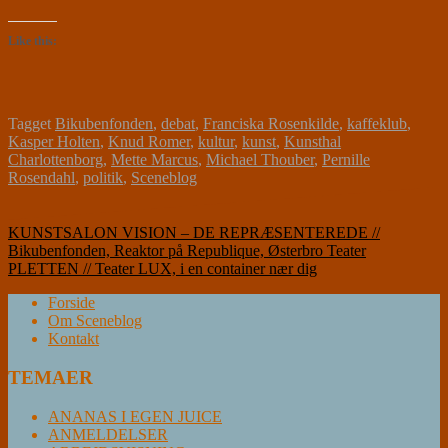
Like this:
Tagget
Bikubenfonden
,
debat
,
Franciska Rosenkilde
,
kaffeklub
,
Kasper Holten
,
Knud Romer
,
kultur
,
kunst
,
Kunsthal
Charlottenborg
,
Mette Marcus
,
Michael Thouber
,
Pernille
Rosendahl
,
politik
,
Sceneblog
Indlægsnavigation
KUNSTSALON VISION – DE REPRÆSENTEREDE //
Bikubenfonden, Reaktor på Republique, Østerbro Teater
PLETTEN // Teater LUX, i en container nær dig
Forside
Om Sceneblog
Kontakt
TEMAER
ANANAS I EGEN JUICE
ANMELDELSER