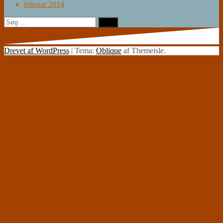
februar 2014
Søg
efter:
Drevet af WordPress
|
Tema:
Oblique
af Themeisle.