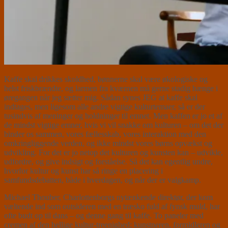
Kaffe skal drikkes skoldhed, bønnerne skal være økologiske og
helst friskbrændte, og larmen fra kværnen må gerne stadig hænge i
øregangen når jeg sætter mig. Sådan synes JEG at kaffe skal
indtages, men ligesom alle andre vigtige kulturtemaer, så er der
tusindvis af meninger og holdninger til emnet. Men kaffen er jo et af
de mindst vigtige emner, hvis vi vil snakke om kulturen – om det der
binder os sammen, vores fællesskab, vores interaktion med den
omkringliggende verden, og ikke mindst vores børns opvækst og
udvikling. For det er jo netop det kulturen og kunsten kan – udvikle,
udfordre, og give indsigt og forståelse. Så det kan egentlig undre,
hvorfor kultur og kunst har så ringe en placering i
samfundsdebatten, både i hverdagen, og når der er valgkamp.
Michael Thouber, Charlottenborgs nytænkende direktør, der kom
væltende ind som outsideren med en træsko fuld af fynsk muld, har
ofte budt op til dans – og denne gang til kaffe. To paneler med
cremen af den hellige kultur-treenighed; kunstneren, formidleren og