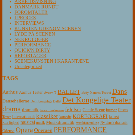
ARBEJDSVISNING
DANMARK RUNDT
FOROMTALER
I PROCES
INTERVIEWS
KUNSTEN UDENOM SCENEN
LYDE PÅ SCENEN
NEKROLOGER
PERFORMANCE
QUICK'N'DIRTY
REPORTAGER
SCENEKUNSTEN I KARANTÆNE
Uncategorized
TAGS
Dans
BALLET
Aarhus
Aarhus Teater
Betty Nansen Teatret
Aveny-T
Det Kongelige Teater
Dansehallerne
Den Kongelige Ballet
drama
følelser
dramatik
Gamle Scene
humor
Husets
forestillingsmenu
klassiker
KOREOGRAFI
kunst
Internationalt
Teater
komedie
musical
Musikdramatik
kærlighed
Ny dansk dramatik
musik
musikforestilling
PERFORMANCE
Opera
Operaen
Odense