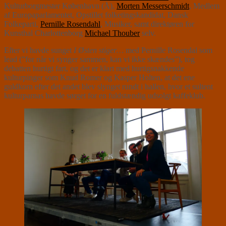
Kulturborgmester København (Å),
Morten Messerschmidt
, Medlem
af Europaparlamentet, Opstillet folketingskandidat, Dansk
Folkeparti,
Pernille Rosendahl
, Musiker, samt direktøren for
Kunsthal Charlottenborg
Michael Thouber
selv.
Efter vi havde sunget
I Østen stiger…
med Pernille Rosendal som
lead (”for når vi synger sammen, kan vi ikke skændes”), tog
debatten hurtigt fart, og det er klart med hurtigsnakkende
kulturpinger som Knud Romer og Kasper Holten, at det ene
guldkorn efter det andet blev slynget rundt i hallen, hvor et sultent
kulturparnas havde sørget for en fuldstændig udsolgt kaffeklub.