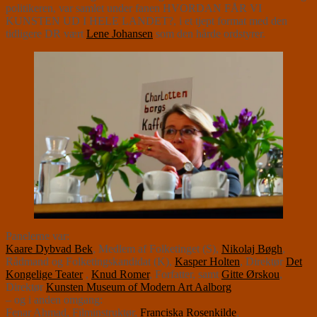
politikeren, var samlet under fanen HVORDAN FÅR VI
KUNSTEN UD I HELE LANDET?, i et tjept format med den
tidligere DR vært
Lene Johansen
som den hårde ordstyrer.
Panelerne var:
Kaare Dybvad Bek
, Medlem af Folketinget (S),
Nikolaj Bøgh
,
Rådmand og Folketingskandidat (K),
Kasper Holten
, Direktør
Det
Kongelige Teater
,
Knud Romer
, Forfatter, samt
Gitte Ørskou
,
Direktør
Kunsten Museum of Modern Art Aalborg
– og i anden omgang:
Fenar Ahmad, Filminstruktør,
Franciska Rosenkilde
,