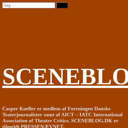
Videre
Søg
til
efter:
indhold
SCENEBL
Casper Koeller er medlem af Foreningen Danske
Teaterjournalister samt af AICT – IATC International
Association of Theatre Critics. SCENEBLOG.DK er
tilmeldt PRESSENÆVNET.