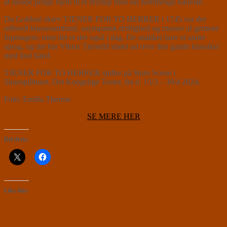
at skrabe penge hjem til et bryllup med sin hemmelige kæreste.
Da Goldoni skrev TJENER FOR TO HERRER i 1745 var der
udbredt klassesamfund, usympatisk driftighed og masser af gemene
fupmagere, men det er der også i dag. De snakker bare et andet
sprog, og det har Viktor Tjerneld strøet ud over den gamle klassiker
med lind hånd.
TJENER FOR TO HERRER spiller på Store Scene i
Skuespilhuset, Det Kongelige Teater, fra d. 15/3 – 30/4 2024.
Foto: Emilia Therese
SE MERE HER
Del dette:
Like this: