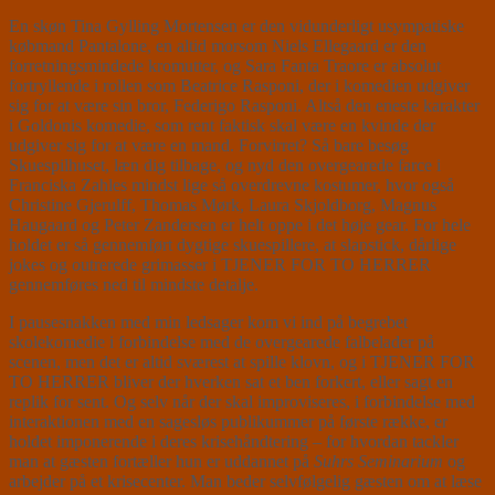
En skøn Tina Gylling Mortensen er den vidunderligt usympatiske
købmand Pantalone, en altid morsom Niels Ellegaard er den
forretningsmindede kromutter, og Sara Fanta Traore er absolut
fortryllende i rollen som Beatrice Rasponi, der i komedien udgiver
sig for at være sin bror, Federigo Rasponi. Altså den eneste karakter
i Goldonis komedie, som rent faktisk skal være en kvinde der
udgiver sig for at være en mand. Forvirret? Så bare besøg
Skuespilhuset, læn dig tilbage, og nyd den overgearede farce i
Franciska Zahles mindst lige så overdrevne kostumer, hvor også
Christine Gjerulff, Thomas Mørk, Laura Skjoldborg, Magnus
Haugaard og Peter Zandersen er helt oppe i det høje gear. For hele
holdet er så gennemført dygtige skuespillere, at slapstick, dårlige
jokes og outrerede grimasser i TJENER FOR TO HERRER
gennemføres ned til mindste detalje.
I pausesnakken med min ledsager kom vi ind på begrebet
skolekomedie i forbindelse med de overgearede falbelader på
scenen, men det er altid sværest at spille klovn, og i TJENER FOR
TO HERRER bliver der hverken sat et ben forkert, eller sagt en
replik for sent. Og selv når der skal improviseres, i forbindelse med
interaktionen med en sagesløs publikummer på første række, er
holdet imponerende i deres krisehåndtering – for hvordan tackler
man at gæsten fortæller hun er uddannet på
Suhrs Seminarium
og
arbejder på et krisecenter. Man beder selvfølgelig gæsten om at læse