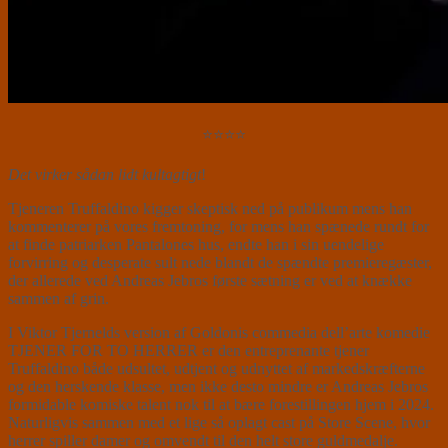
⭐⭐⭐⭐
Det virker sådan lidt kultagtigt
!
Tjeneren Truffaldino kigger skeptisk ned på publikum mens han
kommenterer på vores fremtoning, for mens han spænede rundt for
at finde patriarken Pantalones hus, endte han i sin uendelige
forvirring og desperate sult nede blandt de spændte premieregæster,
der allerede ved Andreas Jebros første sætning er ved at knække
sammen af grin.
I Viktor Tjernelds version af Goldonis commedia dell’arte komedie
TJENER FOR TO HERRER er den entreprenante tjener
Truffaldino både udsultet, udtjent og udnyttet af markedskræfterne
og den herskende klasse, men ikke desto mindre er Andreas Jebros
formidable komiske talent nok til at bære forestillingen hjem i 2024.
Naturligvis sammen med et lige så oplagt cast på Store Scene, hvor
herrer spiller damer og omvendt til den helt store guldmedalje.