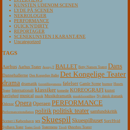
KUNSTEN UDENOM SCENEN
LYDE PÅ SCENEN
NEKROLOGER
PERFORMANCE
QUICK'N'DIRTY
REPORTAGER
SCENEKUNSTEN I KARANTÆNE
Uncategorized
TAGS
Dans
BALLET
Aarhus
Aarhus Teater
Betty Nansen Teatret
Aveny-T
Det Kongelige Teater
Dansehallerne
Den Kongelige Ballet
drama
følelser
dramatik
Gamle Scene
humor
Husets
forestillingsmenu
klassiker
KOREOGRAFI
kunst
Internationalt
Teater
komedie
musical
Musikdramatik
kærlighed
Ny dansk dramatik
musik
musikforestilling
PERFORMANCE
Opera
Operaen
Odense
politisk teater
politik
samfundskritik
Performanceinstallation
Skuespil
Skuespilhuset
sex
Sort/Hvid
Scener i København
Østerbro Teater
Sydhavn Teater
Teatermenu
Teater Grob
Tivoli