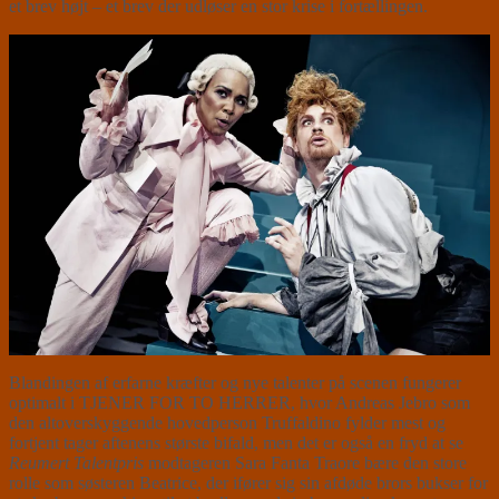
et brev højt – et brev der udløser en stor krise i fortællingen.
Blandingen af erfarne kræfter og nye talenter på scenen fungerer
optimalt i TJENER FOR TO HERRER, hvor Andreas Jebro som
den altoverskyggende hovedperson Truffaldino fylder mest og
fortjent tager aftenens største bifald, men det er også en fryd at se
Reumert Talentpris
modtageren Sara Fanta Traore bære den store
rolle som søsteren Beatrice, der ifører sig sin afdøde brors bukser for