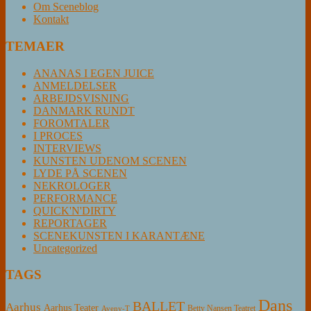
Om Sceneblog
Kontakt
TEMAER
ANANAS I EGEN JUICE
ANMELDELSER
ARBEJDSVISNING
DANMARK RUNDT
FOROMTALER
I PROCES
INTERVIEWS
KUNSTEN UDENOM SCENEN
LYDE PÅ SCENEN
NEKROLOGER
PERFORMANCE
QUICK'N'DIRTY
REPORTAGER
SCENEKUNSTEN I KARANTÆNE
Uncategorized
TAGS
Dans
BALLET
Aarhus
Aarhus Teater
Betty Nansen Teatret
Aveny-T