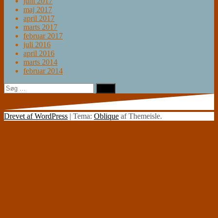
juni 2017
maj 2017
april 2017
marts 2017
februar 2017
juli 2016
april 2016
marts 2014
februar 2014
Søg
efter:
Drevet af WordPress
|
Tema:
Oblique
af Themeisle.