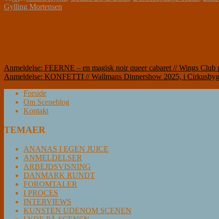
Gylling Mortensen
Indlægsnavigation
Anmeldelse: FEERNE – en magisk noir queer cabaret // Wings Club 
Anmeldelse: KONFETTI // Wallmans Dinnershow 2025, i Cirkusby
Forside
Om Sceneblog
Kontakt
TEMAER
ANANAS I EGEN JUICE
ANMELDELSER
ARBEJDSVISNING
DANMARK RUNDT
FOROMTALER
I PROCES
INTERVIEWS
KUNSTEN UDENOM SCENEN