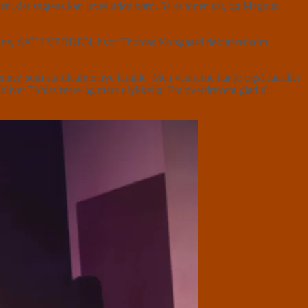
den, der sagtens kan leves uden børn. Så er tonen sat, og Magnus
s lille ny, SAT I VERDEN, hvor Thomas Korsgaard debuterer som
ner, som sin tilvalgte nye familie. Men vennerne har jo også familier
 bliver Tobias mere og mere ulykkelig. Fra overdrevent glad til