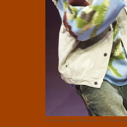
Anton Hjejle, Magnus Haugaard, Cecilie Bogø Bach