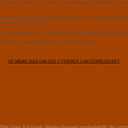
 dramatik rammer også præcist i karakteristikken af vennerne, hvor spec
 Sebastian godt skåret til, så historien om Tobias får alle facetter af 
 er på sammenbruddets rand.
aner eller nu på scenen – han lader blot den livskloge blomstermutter få
0, 2025, og tager derefter på turné rundt i Danmark.
SE MERE HER OM SAT I VERDEN I SKUESPILHUSET
 Blak Olsen
,
Kgl Dansk
,
Magnus Haugaard
,
samfundskritik
,
Sat i verd