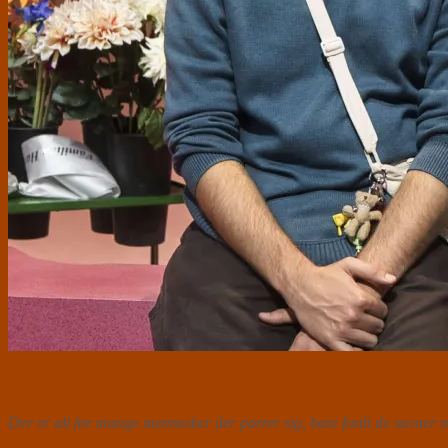
Der er alt for mange mennesker der parrer sig, bare fordi de savner n