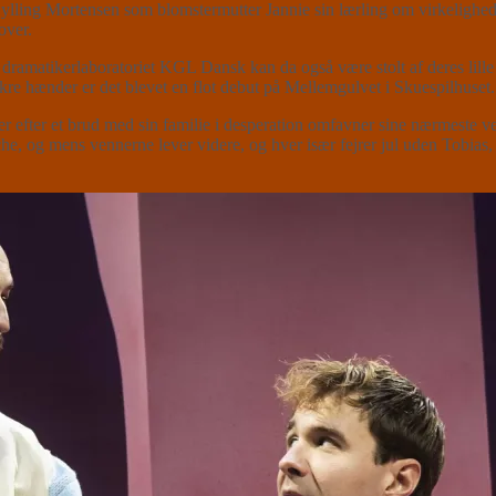
 Gylling Mortensen som blomstermutter Jannie sin lærling om virkelighe
over.
er, og dramatikerlaboratoriet KGL Dansk kan da også være stolt af dere
kre hænder er det blevet en flot debut på Mellemgulvet i Skuespilhuset.
 efter et brud med sin familie i desperation omfavner sine nærmeste ven
he, og mens vennerne lever videre, og hver især fejrer jul uden Tobias,