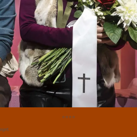
⭐⭐⭐⭐
oget.