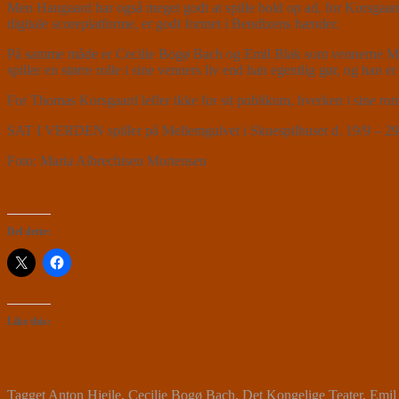
Men Haugaard har også meget godt at spille bold op ad, for Korsgaards
digitale scoreplatforme, er godt formet i Bendixens hænder.
På samme måde er Cecilie Bogø Bach og Emil Blak som vennerne Martha og
spiller en større rolle i sine venners liv end han egentlig gør, og han
For Thomas Korsgaard lefler ikke for sit publikum, hverken i sine rom
SAT I VERDEN spiller på Mellemgulvet i Skuespilhuset d. 19/9 – 29/1
Foto: Maria Albrechtsen Mortensen
Del dette:
Like this:
Tagget
Anton Hjejle
,
Cecilie Bogø Bach
,
Det Kongelige Teater
,
Emil