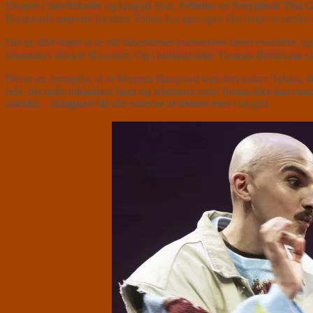
Ekspert i bårebuketter og klog på livet, fortæller en forrygende Tina
Haugaards søgende karakter Tobias har igen igen fået noget at tænke 
Det er altid skønt at se når laboratorier præsenterer deres resultat
dramatiker direkte til scenen. Og i husinstruktør Thomas Bendixens si
Det er en fornøjelse at se Magnus Haugaard som den usikre Tobias, der
selv, der både inkluderer børn og relationer, som Tobias ikke kan matc
suicidal – Haugaard får alle nuancer af teksten med i sit spil.