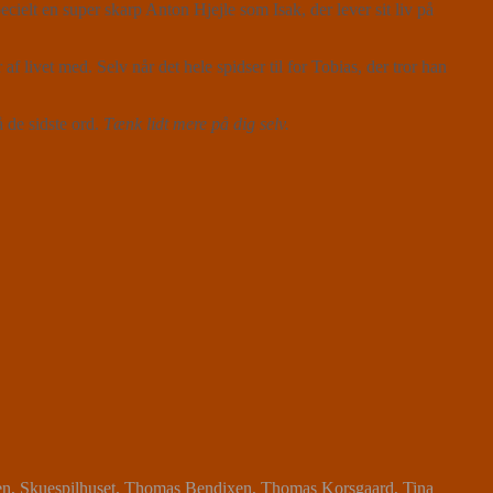
ielt en super skarp Anton Hjejle som Isak, der lever sit liv på
livet med. Selv når det hele spidser til for Tobias, der tror han
 de sidste ord.
Tænk lidt mere på dig selv.
en
,
Skuespilhuset
,
Thomas Bendixen
,
Thomas Korsgaard
,
Tina