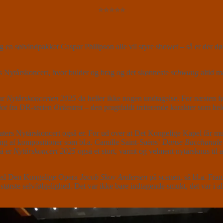
⭐⭐⭐⭐⭐
en sølvindpakket Caspar Philipson alle vil styre showet – så er der d
ers Nytårskoncert, hvor bulder og brag og det skønneste
schwung
altid m
ar
Nytårskoncerten 2025
da heller ikke nogen undtagelse. For næsten fø
iot
fra DR-serien
Orkestret
– den pragtfuldt irriterende karakter som he
ers Nytårskoncert også er. For ud over at Det Kongelige Kapel får mul
ing af kompositioner som bl.a. Camille Saint-Saëns’
Danse Bacchanale
så er
Nytårskoncert 2025
også et stort, varmt og velment nytårsknus til 
 ved Den Kongelige Opera
Jacob Skov Andersen
på scenen, så bl.a. Fra
rste selvfølgelighed. Det var ikke bare indtagende smukt, det var i all