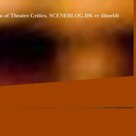
ion of Theatre Critics. SCENEBLOG.DK er tilmeldt