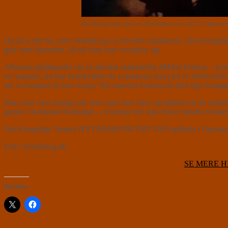
Det Kongelige Teaters Nytårskoncert 2025 i Operae
Og så er det her man virkelig kan se hvorfor musikerne i Det Kongelige
grin med hinanden, så må man bare overgive sig.
Aftenens højdepunkt var en absolut vidunderlig Mikkel Futtrup – ko
for kapellet, da han fremtryllede de smukkeste toner på en
Strohviolin
der er fastgjort til dens krop). Når maestro Futtrup da ikke lige forsø
Man skal være hurtigt ude hvis man skal sikre sig billetter til de tr
gæster i boblende festhumør – et humør der ikke bliver mindre feststem
Det Kongelige Teaters NYTÅRSKONCERT 2025 spillede i Operaen d
Foto: Sceneblog.dk
SE MERE H
Del dette: