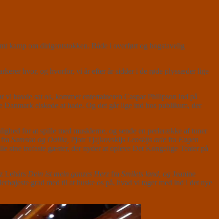
ømt kamp om dirigentstokken. Både i overført og bogstavelig
arkerer hvor, og hvorfor, vi år efter år sidder i de røde plyssæder lige
r vi havde sat os, kommer entertaineren Caspar Philipson ind på
le Danmark elskede at hade. Og det går lige ind hos publikum, der
ighed for at spille med musklerne, og sende en perlerække af toner
fra
Samson og Dalila,
Pjotr Tjajkovskijs
Lenskijs arie
fra
Eugen
alle sine trofaste gæster, der nyder at opleve Det Kongelige Teater på
nz Lehárs
Dein ist mein ganzes Herz
fra
Smilets land, og
Jeanine
erhøjeste grad med til at huske os på, hvad vi tager med ind i det nye