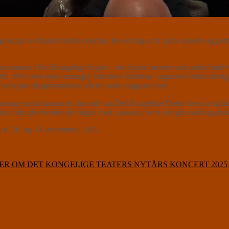
n
 Kapel er blandt verdens bedste, for en ting er at spille korrekt og per
ncertmester i Det Kongelige Kapel – der fejede benene væk under både
fra 1899 (den tyske urmager Johannes Matthias Augustus Strohs strenge
gte at kapre dirigentstokken når de andre kiggede væk.
aditionsrige nytårskoncerter, for selv om Det Kongelige Teater hvert å
t af det glas bobler der følger med i pausen, hvor alle går rundt og ønsk
. 30. og 31. december, 2025.
ER OM DET KONGELIGE TEATERS NYTÅRS KONCERT 2025