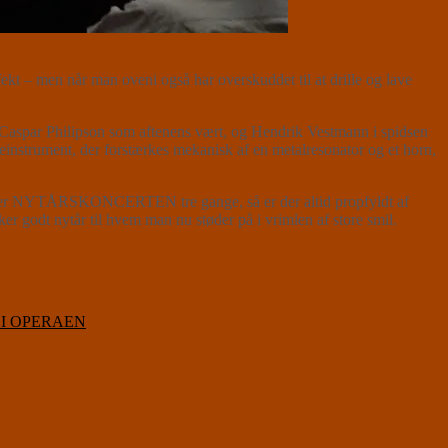
fekt – men når man oveni også har overskuddet til at drille og lave
 Caspar Philipson som aftenens vært, og Hendrik Vestmann i spidsen
instrument, der forstærkes mekanisk af en metalresonator og et horn,
r spiller NYTÅRSKONCERTEN tre gange, så er der altid propfyldt af
er godt nytår til hvem man nu støder på i vrimlen af store smil.
 I OPERAEN