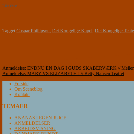
Like this:
Tagget
Caspar Phillipson
,
Det Kongelige Kapel
,
Det Kongelige Teate
Indlægsnavigation
Anmeldelse: ENDNU EN DAG I GUDS SKABERVÆRK // Mellemgulvet
Anmeldelse: MARY VS ELIZABETH I // Betty Nansen Teatret
Forside
Om Sceneblog
Kontakt
TEMAER
ANANAS I EGEN JUICE
ANMELDELSER
ARBEJDSVISNING
DANMARK RUNDT