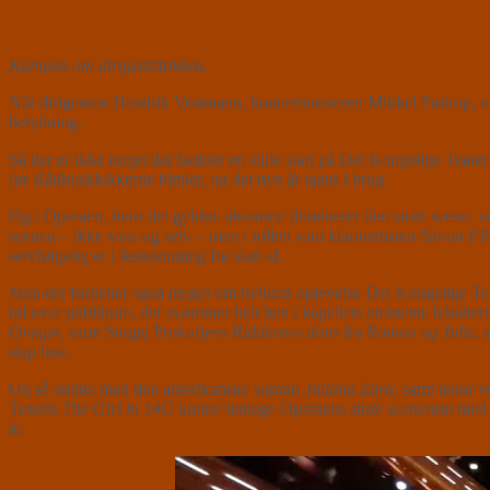
Kampen om dirigentstokken.
Når dirigenten Hendrik Vestmann, koncertmesteren Mikkel Futtrup, og 
betydning.
Så der er ikke noget der hedder en stille start på Det Kongelige Teat
før Rådhusklokkerne bimler, og det nye år tages i brug.
Og i Operaen, hvor det gyldne ahorntræ dominerer den store scene, v
scenen – ikke som sig selv – men i rollen som klarinettisten
Simon Ell
selvfølgelig er i feststemning fra start af.
Men det fortæller også meget om hvilken oplevelse Det Kongelige Teat
ud over publikum, der svømmer helt hen i kapellets eminente håndter
Onegin,
samt Sergej Prokofjevs
Riddernes dans
fra
Romeo og Julie
, 
slap line.
Og så endda med den amerikanske sopran
Juliana Zara
, samt tenor
Tesoris
The Girl in 14G
kunne indtage Operaens store scenerum med stø
år.