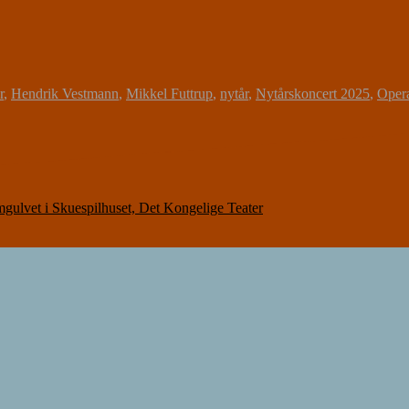
r
,
Hendrik Vestmann
,
Mikkel Futtrup
,
nytår
,
Nytårskoncert 2025
,
Oper
 i Skuespilhuset, Det Kongelige Teater