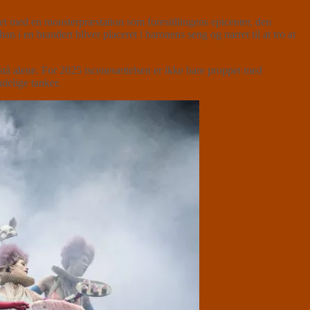
t med en monsterpræstation som forestillingens epicenter, den
n i en brandert bliver placeret i baronens seng og narret til at tro at
t stå alene. For 2025 iscenesættelsen er ikke bare proppet med
delige tanker.