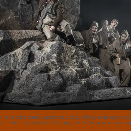
lius sidder præcis ligesom som Ludvig Holberg, tronende på sin piede
s, der sidder med paryk på Det Kongelige Teater. Mange store hvide mæ