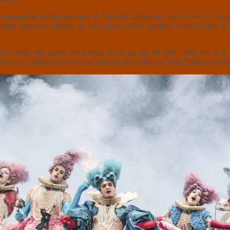
ttelse en kæmpe gave til Frederik Cilius, der fejer al tvivl af borde
 Jeppe der drikker, får prygl af sin kone, og bliver gjort til grin, da ha
il magt eller penge for hurtigt, for så går det helt galt – ikke lov til a
r også refleksioner over sin samtid, der spiller op mod Holbergs oprin