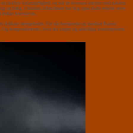
lt om hoffets forfængelighed, og når de konstant knejser med nakken
ig og fattig. Christian Albrechtsen har dog også skabt enkelte store
at drikke brændevin.
ts delikate strengeknips. For når komponist og musiker Ramez
n. Og kompositionerne, hvor der sniger sig adskillige kontemporære