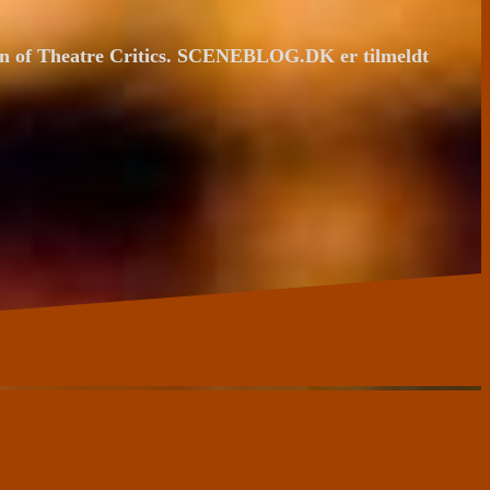
ion of Theatre Critics. SCENEBLOG.DK er tilmeldt