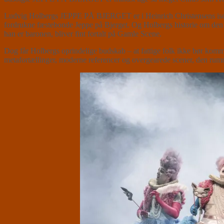
Ludvig Holbergs JEPPE PÅ BJERGET er i Heinrich Christensens iscenesæ
fordrukne fæstebonde Jeppe på Bjerget. Og Holbergs historie om den sølle
han er baronen, bliver fint fortalt på Gamle Scene.
Dog får Holbergs oprindelige budskab – at fattige folk ikke bør komme t
metafortællinger, moderne referencer og overgearede scener, den rumme