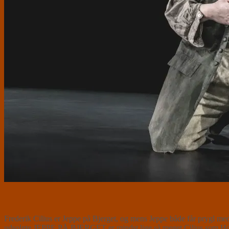
Frederik Cilius er Jeppe på Bjerget, og mens Jeppe både får prygl med
udsolgte JEPPE PÅ BJERGET er mindst lige så meget Cilius som Ho