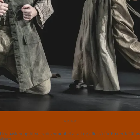
⭐⭐⭐⭐
 krabasken og bliver voksenmobbet af alt og alle, så får Frederik Cili
lberg.