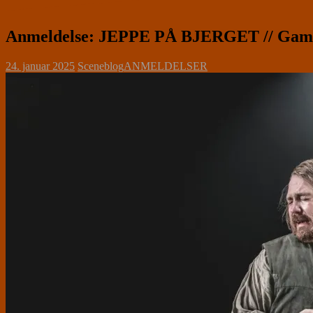
Anmeldelse: JEPPE PÅ BJERGET // Gamle
24. januar 2025
Sceneblog
ANMELDELSER