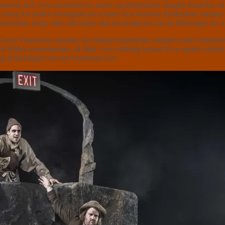
neste hof, hvor pastelfarver, perler og fjerprydede dragter fortæller a
brug for anden scenografi på scenen til at forklare forskellene mellem r
 i baronens seng, eller når Jeppe skal på besøg hos Jacob Skomager for 
ten Grove Frandsens stemme, der klinger himmelsk sammen med cembaloe
 fylder scenerummet, så føler vi os virkelig hensat til en anden verde
 og fortællingen om det fornemme hof.