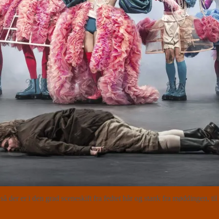
så der er i den grad sceneskift fra fedtet hår og stank fra møddingen,