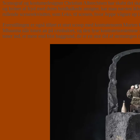
Scenograf og kostumedesigner Christian Albrechtsen har skabt det skøn
og hviner af fryd med deres hvidkalkede ansigter, har man næsten ikke 
rullende scenerekvisitter, som f.eks. til scenen, hvor Jeppe vågner op
Forestillingen er også tilført et stort scoop med kontratenoren Mor
Mhaanna slår tonen an på cembaloet, og den lyse kontratenorstemme så
toner ind, er mere end blot baggrund, de er en stor del af stemningen