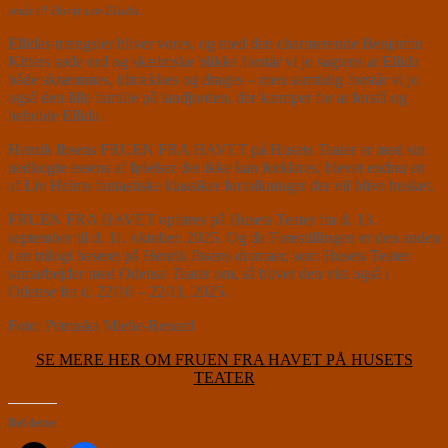
småt til Havfruen Ellida.
Ellidas trængsler bliver vores, og med den charmerende Benjamin
Kitters søde ord og skælmske blikke forstår vi jo sagtens at Ellida
både skræmmes, tiltrækkes og drages – men samtidig forstår vi jo
også den lille familie på landjorden, der kæmper for at forstå og
beholde Ellida.
Henrik Ibsens FRUEN FRA HAVET på Husets Teater er med sin
nedkogte essens af følelser der ikke kan forklares, blevet endnu en
af Liv Helms fantastiske klassiker fortolkninger der vil blive husket.
FRUEN FRA HAVET opføres på Husets Teater fra d. 13.
september til d. 11. oktober, 2025. Og da Forestillingen er den anden
i en trilogi baseret på Henrik Ibsens dramaer, som Husets Teater
samarbejder med Odense Teater om, så bliver den vist også i
Odense fra d. 22/10 – 22/11, 2025.
Foto: Petruska Miehe-Renard
SE MERE HER OM FRUEN FRA HAVET PÅ HUSETS
TEATER
Del dette: