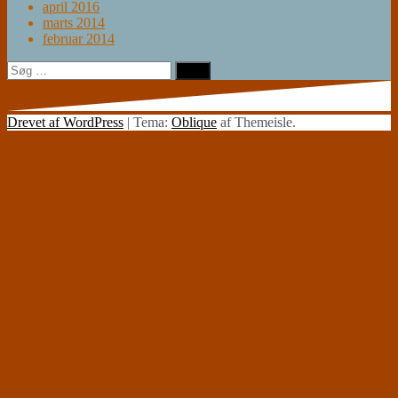
april 2016
marts 2014
februar 2014
Søg
efter:
Drevet af WordPress
|
Tema:
Oblique
af Themeisle.