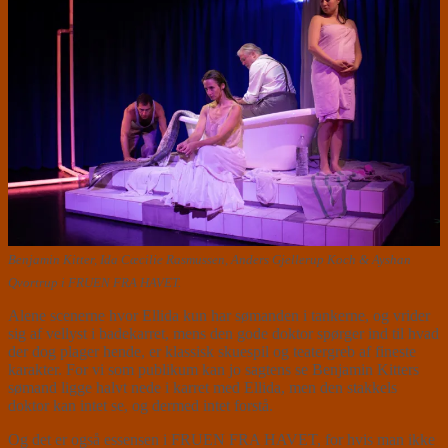
Benjamin Kitter, Ida Cæcilie Rasmussen, Anders Gjellerup Koch & Ayshan
Qvortrup i FRUEN FRA HAVET.
Alene scenerne hvor Ellida kun har sømanden i tankerne, og vrider
sig af vellyst i badekarret, mens den gode doktor spørger ind til hvad
der dog plager hende, er klassisk skuespil og teatergreb af fineste
karakter. For vi som publikum kan jo sagtens se Benjamin Kitters
sømand ligge halvt nede i karret med Ellida, men den stakkels
doktor kan intet se, og dermed intet forstå.
Og det er også essensen i FRUEN FRA HAVET, for hvis man ikke