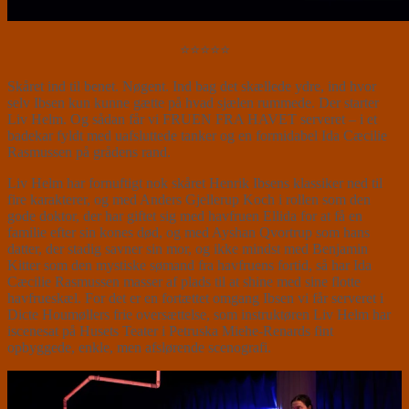
⭐⭐⭐⭐⭐
Skåret ind til benet. Nøgent. Ind bag det skællede ydre, ind hvor
selv Ibsen kun kunne gætte på hvad sjælen rummede. Der starter
Liv Helm. Og sådan får vi FRUEN FRA HAVET serveret – i et
badekar fyldt med uafsluttede tanker og en formidabel Ida Cæcilie
Rasmussen på grådens rand.
Liv Helm har fornuftigt nok skåret Henrik Ibsens klassiker ned til
fire karakterer, og med Anders Gjellerup Koch i rollen som den
gode doktor, der har giftet sig med havfruen Ellida for at få en
familie efter sin kones død, og med Ayshan Qvortrup som hans
datter, der stadig savner sin mor, og ikke mindst med Benjamin
Kitter som den mystiske sømand fra havfruens fortid, så har Ida
Cæcilie Rasmussen masser af plads til at shine med sine flotte
havfrueskæl. For det er en fortættet omgang Ibsen vi får serveret i
Dicte Houmøllers frie oversættelse, som instruktøren Liv Helm har
iscenesat på Husets Teater i Petruska Miehe-Renards fint
opbyggede, enkle, men afslørende scenografi.