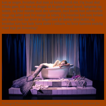
kan se noget, hvordan skal man så kunne forstå det. Og hvad skal
Ellida gøre, når hun nu drages så frygteligt mod havet, bølgerne og
luften, og ikke mindst mod den sømand, med hvem hun udvekslede
ringe og løfter med for mange år siden. Og hvordan kan hun forlade
den mand hun har lovet at følges med til døden dem skiller, og
hvordan kan hun lade hans datter i stikken, nu hvor datteren endelig
viser tegn på forsoning?
Scenograf Petruska Miehe-Renards piedestalophøjede badekar er blevet for