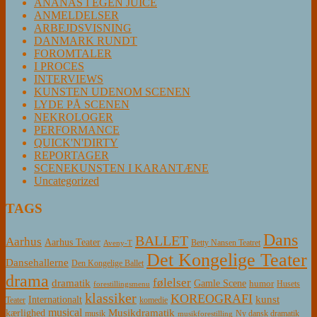
ANANAS I EGEN JUICE
ANMELDELSER
ARBEJDSVISNING
DANMARK RUNDT
FOROMTALER
I PROCES
INTERVIEWS
KUNSTEN UDENOM SCENEN
LYDE PÅ SCENEN
NEKROLOGER
PERFORMANCE
QUICK'N'DIRTY
REPORTAGER
SCENEKUNSTEN I KARANTÆNE
Uncategorized
TAGS
Dans
BALLET
Aarhus
Aarhus Teater
Betty Nansen Teatret
Aveny-T
Det Kongelige Teater
Dansehallerne
Den Kongelige Ballet
drama
følelser
dramatik
Gamle Scene
humor
Husets
forestillingsmenu
klassiker
KOREOGRAFI
kunst
Internationalt
Teater
komedie
musical
Musikdramatik
kærlighed
Ny dansk dramatik
musik
musikforestilling