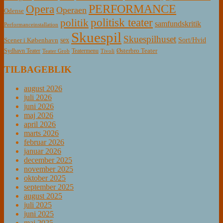
PERFORMANCE
Opera
Operaen
Odense
politisk teater
politik
samfundskritik
Performanceinstallation
Skuespil
Skuespilhuset
sex
Sort/Hvid
Scener i København
Østerbro Teater
Sydhavn Teater
Teatermenu
Teater Grob
Tivoli
TILBAGEBLIK
august 2026
juli 2026
juni 2026
maj 2026
april 2026
marts 2026
februar 2026
januar 2026
december 2025
november 2025
oktober 2025
september 2025
august 2025
juli 2025
juni 2025
maj 2025