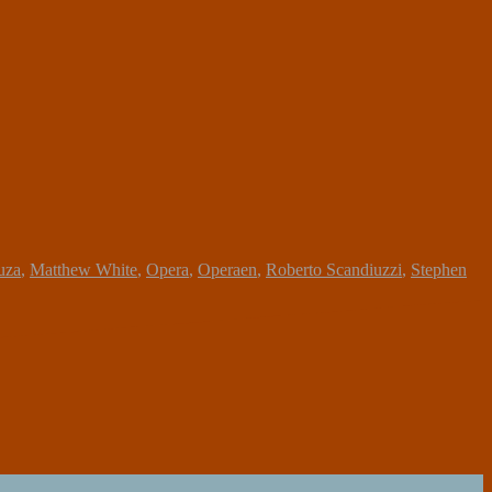
uza
,
Matthew White
,
Opera
,
Operaen
,
Roberto Scandiuzzi
,
Stephen