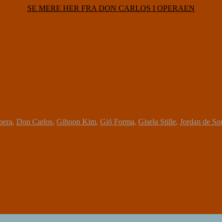
SE MERE HER FRA DON CARLOS I OPERAEN
pera
,
Don Carlos
,
Gihoon Kim
,
Gió Forma
,
Gisela Stille
,
Jordan de So