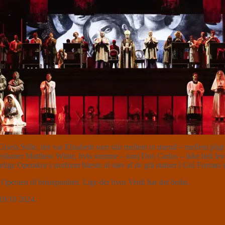
ela Stille, der var Elisabeth som står mellem to mænd – mellem pligt 
amerikaner Matthew White, hvis stemme – som Don Carlos – ikke helt leve
ige Operakor i storform blæste al støv af de grå statuer i Gió Formas s
raen til bristepunktet. Lige der hvor Verdi har det bedst.
19/10 2024.