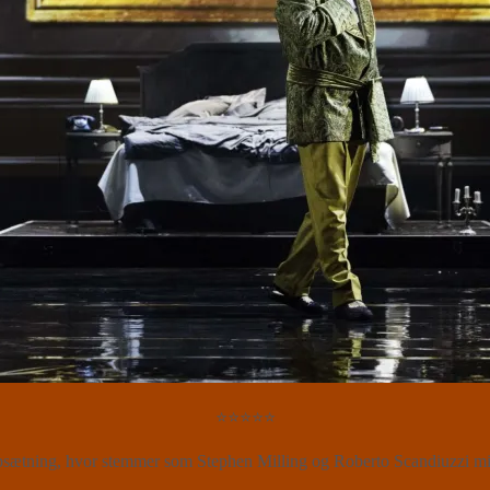
⭐⭐⭐⭐⭐
ning, hvor stemmer som Stephen Milling og Roberto Scandiuzzi mind