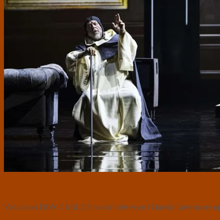
Voluminøs DON CARLOS holder hele vejen i Davide Livermores opsæt