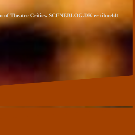
ion of Theatre Critics. SCENEBLOG.DK er tilmeldt