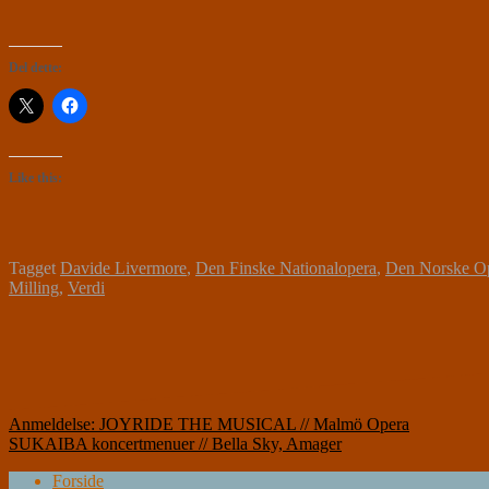
Del dette:
Like this:
Tagget
Davide Livermore
,
Den Finske Nationalopera
,
Den Norske O
Milling
,
Verdi
Indlægsnavigation
Anmeldelse: JOYRIDE THE MUSICAL // Malmö Opera
SUKAIBA koncertmenuer // Bella Sky, Amager
Forside