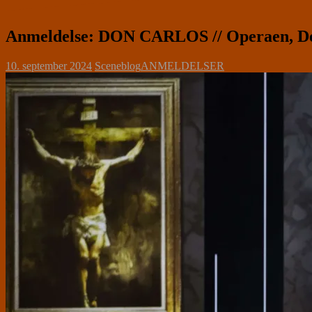
Anmeldelse: DON CARLOS // Operaen, De
10. september 2024
Sceneblog
ANMELDELSER