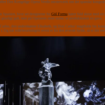
løfter Den Kongelige Opera Verdis mesterværk om det spanske kongedra
de Spanien, hvor set designerne fra
Gió Forma
kører fuld skrue med en 
gå grueligt galt, men på Operaens store scene, er produktionen en gave.
arlos, den underskønne Elisabeth, og Don Carlos’ magtfulde far, kong Fi
med i. Og når rollebesætningen oveni er fra den øverste hylde, så er der 