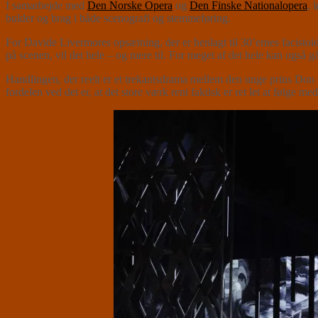
I samarbejde med
Den Norske Opera
og
Den Finske Nationalopera
, 
bulder og brag i både scenografi og stemmeføring.
For Davide Livermores opsætning, der er henlagt til 30’ernes facistoi
på scenen, vil det hele – og mere til. For meget af det hele kan også 
Handlingen, der reelt er et trekantsdrama mellem den unge prins Don C
fordelen ved det er, at det store værk rent faktisk er ret let at følge 