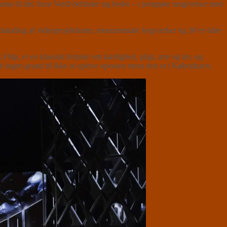
ma til dér, hvor Verdi befinder sig bedst – i pompøse omgivelser med
blanding af videoprojektioner, monumentale bygværker og 30’er biler
lip, er en klassisk historie om kærlighed, pligt, ære og tro, og
reelt ingen grund til ikke at opleve operaen mens den er i København.