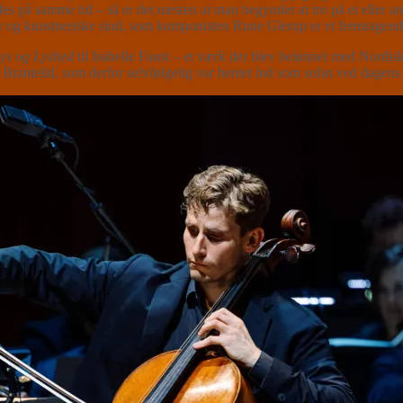
es på samme tid – så er det næsten at man begynder at tro på et eller an
ker og kunstneriske sind, som komponisten Rune Glerup er et fremragen
ys og Lyshed
til Isabelle Faust – et værk der blev belønnet med Nordi
eas Brantelid, som derfor selvfølgelig var hentet ind som solist ved dage