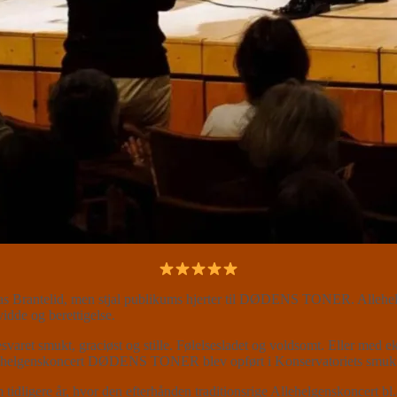
reas Brantelid, men stjal publikums hjerter til DØDENS TONER. Allehel
idde og berettigelse.
svaret smukt, graciøst og stille. Følelsesladet og voldsomt. Eller med e
Allehelgenskoncert DØDENS TONER blev opført i Konservatoriets smukk
igere år, hvor den efterhånden traditionsrige Allehelgenskoncert bl.a