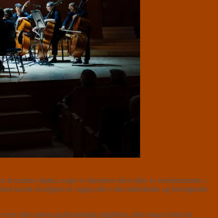
for at rumme døden, noget vi danskere ellers ikke er verdensmestre i.
toner havde så afgjort en vigtig rolle i den indledende og beroligende
 er en eller anden guddommelig indgriben, eller nogen form for