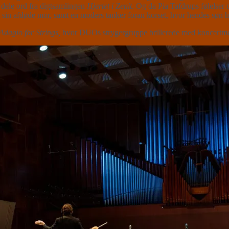
 dele ord fra digtsamlingen
Hjertet i Zenit
. Og da Pia Tafdrups følelser o
il sin afdøde mor, samt en moders tanker foran korset, hvor hendes søn hæ
Adagio for Strings,
hvor DUOs strygergruppe brillerede med koncertmest