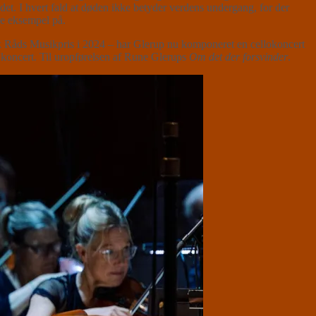
det. I hvert fald at døden ikke betyder verdens undergang, for der
de eksempel på.
sk Råds Musikpris i 2024 – har Glerup nu komponeret en cellokoncert
ns koncert. Til uropførelsen af Rune Glerups
Om det der forsvinder
.