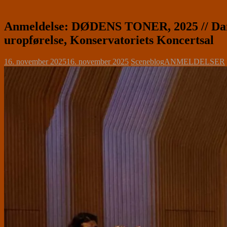
Anmeldelse: DØDENS TONER, 2025 // Danm
uropførelse, Konservatoriets Koncertsal
16. november 2025
16. november 2025
Sceneblog
ANMELDELSER