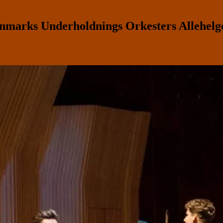
arks Underholdnings Orkesters Allehelge