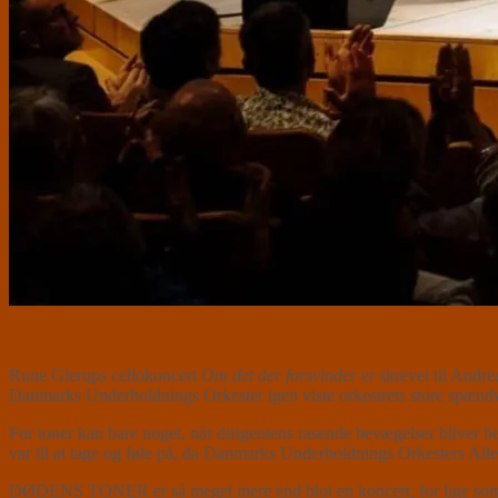
Rune Glerups cellokoncert
Om det der forsvinder
er skrevet til And
Danmarks Underholdnings Orkester igen viste orkestrets store spændv
For toner kan bare noget, når dirigentens rasende bevægelser bliver be
var til at tage og føle på, da Danmarks Underholdnings Orkesters 
DØDENS TONER er så meget mere end blot en koncert, for lige som tidl