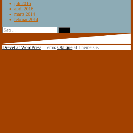
juli 2016
april 2016
marts 2014
februar 2014
Søg
efter:
Drevet af WordPress
|
Tema:
Oblique
af Themeisle.