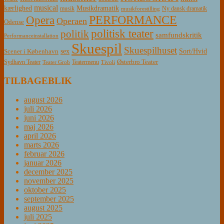
musical
Musikdramatik
kærlighed
Ny dansk dramatik
musik
musikforestilling
PERFORMANCE
Opera
Operaen
Odense
politisk teater
politik
samfundskritik
Performanceinstallation
Skuespil
Skuespilhuset
sex
Sort/Hvid
Scener i København
Østerbro Teater
Sydhavn Teater
Teatermenu
Teater Grob
Tivoli
TILBAGEBLIK
august 2026
juli 2026
juni 2026
maj 2026
april 2026
marts 2026
februar 2026
januar 2026
december 2025
november 2025
oktober 2025
september 2025
august 2025
juli 2025