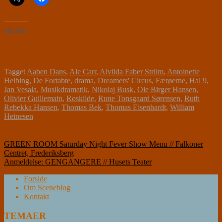
Like this:
Tagget
Aaben Dans
,
Ale Carr
,
Alvilda Faber Striim
,
Antoinette
Helbing
,
De Fortabte
,
drama
,
Dreamers' Circus
,
Færøerne
,
Hal 9
,
Jan Vesala
,
Musikdramatik
,
Nikolaj Busk
,
Ole Birger Hansen
,
Olivier Guillemain
,
Roskilde
,
Rune Tonsgaard Sørensen
,
Ruth
Rebekka Hansen
,
Thomas Bek
,
Thomas Eisenhardt
,
William
Heinesen
Indlægsnavigation
GREEN ROOM Saturday Night Fever Show Menu // Falkoner
Centret, Frederiksberg
Anmeldelse: GENGANGERE // Husets Teater
Forside
Om Sceneblog
Kontakt
TEMAER