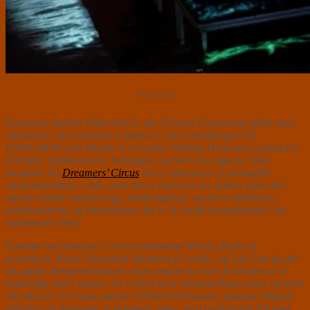
⭐⭐⭐⭐⭐
Kolossale kræfter fylder Hal 9, når Thomas Eisenhardt spiller med
musklerne i den tsunami af følelser, som forestillingen DE
FORTABTE rent faktisk er. Færøske William Heinesens roman
De
Fortabte Spillemænd
er forlægget, og det er da også de vilde
musikere fra
Dreamers’ Circus
der er epicentret i Eisenhardts
musikdramatiske værk, men det er danserne fra
Aaben Dans
der
næsten unfair rammer mig i mellemgulvet, og det er følelserne,
naturkræfterne og lidenskaben der er de sande protagonister i det
omfattende værk.
Tonerne fra Dreamers’ Circus musikerne Nikolaj Busk på
accordeon, Rune Tonsgaard Sørensen på violin, og Ale Carr på det
lut-agtige strengeinstrument cister, tegner fra start af billedet af et
skrøbeligt sind i oprør, i en verden hvor naturkræfterne raser og intet
står skrevet. For man mærker William Heinesens oprørske klippeø
attitude i de tegninger af stormens rasen, som lysdesigner Thomas