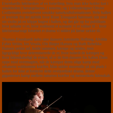
Eisenhardts følelseshav af en fortælling, hvis man ikke holder fast i
smukheden i bevægelserne, i tonerne, og i videodesigner Olivier
Guillemains overdrevent smukke naturkraftsformationer. Hele hallen
er levende fra det øjeblik hvor Rune Tonsgaard Sørensen står med
sin violin på en klippe bagest i hallen, og det går op for publikum
hvor udsatte vi er, hvor voldsomt et scenarie vi er vidner til – hvor
følelsesmæssigt fortættet et drama vi sidder på første række til.
Thomas Eisenhardt lader sine dansere Antoinette Helbing, Alvilda
Faber Striim, Jan Vesala, Ole Birger Hansen og Ruth Rebekka
Hansen række ud, holde sammen, kæmpe og strides, men
ligegyldigt hvor determinerede de er, hvor indædt de kæmper og
hvor lidenskabeligt de elsker, så er de fem dansere fra Aaben Dans
oppe mod overmagten, når de kæmper deres ulige kamp mod
orkanens voldsomme kræfter. Man sidder musestille på sin plads i
hallen for ikke at forstyrre dette overjordiske drama, denne
giganternes kamp mellem naturens kræfter og menneskets lidenskab.