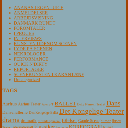
ANANAS I EGEN JUICE
ANMELDELSER
ARBEJDSVISNING
DANMARK RUNDT
FOROMTALER
I PROCES
INTERVIEWS
KUNSTEN UDENOM SCENEN
LYDE PÅ SCENEN
NEKROLOGER
PERFORMANCE
QUICK'N'DIRTY
REPORTAGER
SCENEKUNSTEN I KARANTÆNE
Uncategorized
TAGS
Dans
BALLET
Aarhus
Aarhus Teater
Betty Nansen Teatret
Aveny-T
Det Kongelige Teater
Dansehallerne
Den Kongelige Ballet
drama
følelser
dramatik
Gamle Scene
humor
Husets
forestillingsmenu
klassiker
KOREOGRAFI
kunst
Internationalt
Teater
komedie