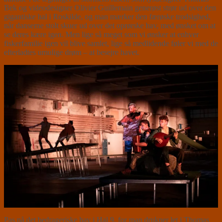
Bek og videodesigner Olivier Guillemain generøst strør ud over den
gigantiske hal i Roskilde, og man mærker den færøske trodsighed,
når danserne stolt skuer ud over det oprørske hav, med ønsket om at
se deres kære igen. Men lige så meget som vi ønsker at enhver
fiskerfamilie igen vil blive samlet, lige så medlidende føler vi med de
efterladtes umulige drøm – at besejre havet.
Pas på det bedrageriske hav i Hal 9, for man drukner let i Thomas