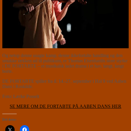
Og netop denne usagte kamp, denne ikkefortalte handling og den
smukke rækken ud til publikum, er Thomas Eisenhardts store styrke
i DE FORTABTE – et musikalsk ladet drama i et hav, langt, langt
borte.
DE FORTABTE spiller fra d. 14.-27. september i Hal 9 ved Aaben
Dans i Roskilde.
Foto: Lærke Posselt
SE MERE OM DE FORTABTE PÅ AABEN DANS HER
Del dette: