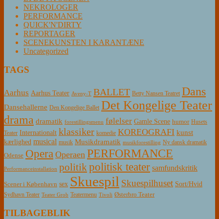
NEKROLOGER
PERFORMANCE
QUICK'N'DIRTY
REPORTAGER
SCENEKUNSTEN I KARANTÆNE
Uncategorized
TAGS
Dans
BALLET
Aarhus
Aarhus Teater
Betty Nansen Teatret
Aveny-T
Det Kongelige Teater
Dansehallerne
Den Kongelige Ballet
drama
følelser
dramatik
Gamle Scene
humor
Husets
forestillingsmenu
klassiker
KOREOGRAFI
kunst
Internationalt
Teater
komedie
musical
Musikdramatik
kærlighed
Ny dansk dramatik
musik
musikforestilling
PERFORMANCE
Opera
Operaen
Odense
politisk teater
politik
samfundskritik
Performanceinstallation
Skuespil
Skuespilhuset
sex
Sort/Hvid
Scener i København
Østerbro Teater
Sydhavn Teater
Teatermenu
Teater Grob
Tivoli
TILBAGEBLIK