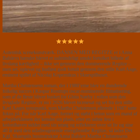
Autentisk scenekunstværk. DANSEN MED REGITZE er i Anna
Balslevs hænder blevet et ualmindeligt smukt fortolket billede af
livslang kærlighed – ikke set gennem den dominerende Regitze –
men set, oplevet og hudløst godt fortalt gennem den stille Karl Aage,
eminent spillet af Nicolaj Kopernikus i Skuespilhuset.
Martha Christensens roman, der i 1980’erne blev en dundrende
folkelig succes i Kaspar Rostrups oscar-nominerede filmatisering,
som af de fleste bliver husket for Ghita Nørby i rollen som den
livsglade Regitze, er nu i 2026 blevet iscenesat og set fra den stille
Karl Aages synspunkt, som Martha Christensen allerede i 1987 satte
fokus på. For når Karl Aage, formet og støbt i beton som en mand af
arbejderklassen der kender sin plads, efter en sidste fest i
kolonihaven sidder med sin smøg og reflekterer over sit liv og sine
40 år med den udadreagerende energibombe Regitze, så lader Det
Kgl. Skuespils husinstruktør Anna Balslev Martha Christensens