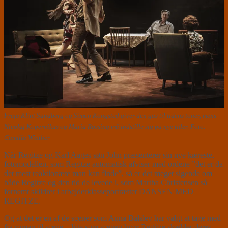
Freja Klint Sandberg og Simon Kongsted giver den gas til tidens toner, mens
Nicolaj Kopernikus og Maria Rossing må indstille sig på nye tider. Foto:
Camilla Winther
Når Regitze og Karl Aages søn John præsenterer sin nye kæreste,
fotomodellen, som Regitze automatisk afviser med ordene ”det er da
det mest reaktionære man kan finde”, så er det meget sigende om
både Regitze og den tid de levede i, som Martha Christensen så
fornemt skildrer i arbejderklasseportrættet DANSEN MED
REGITZE.
Og at det er en af de scener som Anna Balslev har valgt at tage med
fra roman til scene – lige som scenen hvor Regitze skælder deres