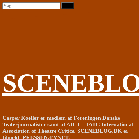
Videre
Søg
til
efter:
indhold
SCENEBL
Casper Koeller er medlem af Foreningen Danske
Teaterjournalister samt af AICT – IATC International
Association of Theatre Critics. SCENEBLOG.DK er
tilmeldt PRESSENÆVNET.