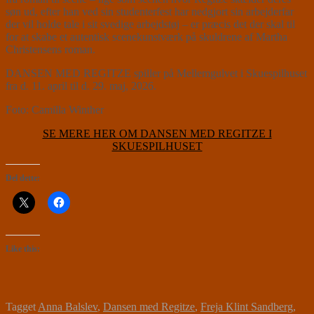
søn ud, efter han ved sin studenterfest har nedgjort sin arbejderfar
der vil holde tale i sit svedige arbejdstøj – er præcis det der skal til
for at skabe et autentisk scenekunstværk på skuldrene af Martha
Christensens roman.
DANSEN MED REGITZE spiller på Mellemgulvet i Skuespilhuset
fra d. 11. april til d. 29. maj, 2026.
Foto: Camilla Winther
SE MERE HER OM DANSEN MED REGITZE I
SKUESPILHUSET
Del dette:
Like this:
Tagget
Anna Balslev
,
Dansen med Regitze
,
Freja Klint Sandberg
,