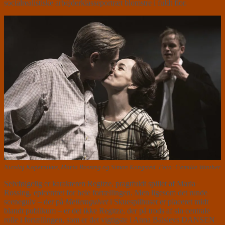
socialrealistiske arbejderklasseportræt blomstre i fuldt flor.
Nicolaj Kopernikus, Maria Rossing og Simon Kongsted. Foto: Camilla Winther
Selvfølgelig er karakteren Regitze, pragtfuldt spillet af Maria
Rossing, epicentret for hele fortællingen. Men ligesom det runde
scenegulv – der på
Mellemgulvet
i Skuespilhuset er placeret midt
blandt publikum – er det ikke Regitze, der på trods af sin centrale
rolle i fortællingen, som er det vigtigste i Anna Balslevs DANSEN