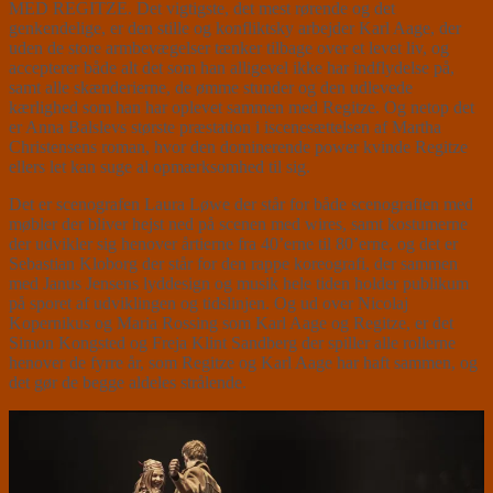
MED REGITZE. Det vigtigste, det mest rørende og det
genkendelige, er den stille og konfliktsky arbejder Karl Aage, der
uden de store armbevægelser tænker tilbage over et levet liv, og
accepterer både alt det som han alligevel ikke har indflydelse på,
samt alle skænderierne, de ømme stunder og den udlevede
kærlighed som han har oplevet sammen med Regitze. Og netop det
er Anna Balslevs største præstation i iscenesættelsen af Martha
Christensens roman, hvor den dominerende power kvinde Regitze
ellers let kan suge al opmærksomhed til sig.
Det er scenografen Laura Løwe der står for både scenografien med
møbler der bliver hejst ned på scenen med wires, samt kostumerne
der udvikler sig henover årtierne fra 40’erne til 80’erne, og det er
Sebastian Kloborg der står for den rappe koreografi, der sammen
med Janus Jensens lyddesign og musik hele tiden holder publikum
på sporet af udviklingen og tidslinjen. Og ud over Nicolaj
Kopernikus og Maria Rossing som Karl Aage og Regitze, er det
Simon Kongsted og Freja Klint Sandberg der spiller alle rollerne
henover de fyrre år, som Regitze og Karl Aage har haft sammen, og
det gør de begge aldeles strålende.