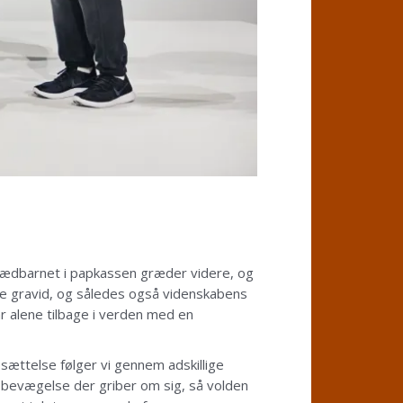
 spædbarnet i papkassen græder videre, og
ve gravid, og således også videnskabens
år alene tilbage i verden med en
ættelse følger vi gennem adskillige
e bevægelse der griber om sig, så volden