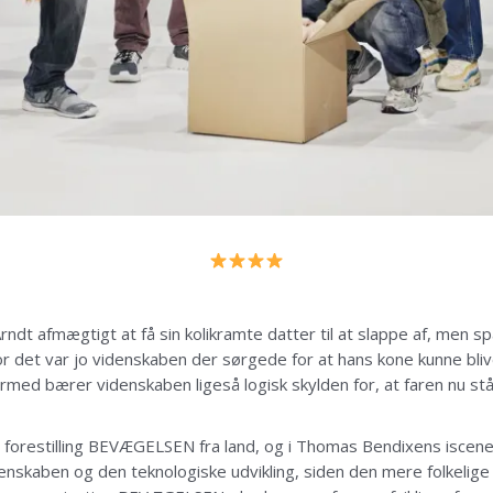
Arndt afmægtigt at få sin kolikramte datter til at slappe af, men
r det var jo videnskaben der sørgede for at hans kone kunne bli
rmed bærer videnskaben ligeså logisk skylden for, at faren nu st
forestilling BEVÆGELSEN fra land, og i Thomas Bendixens iscenes
denskaben og den teknologiske udvikling, siden den mere folkelig