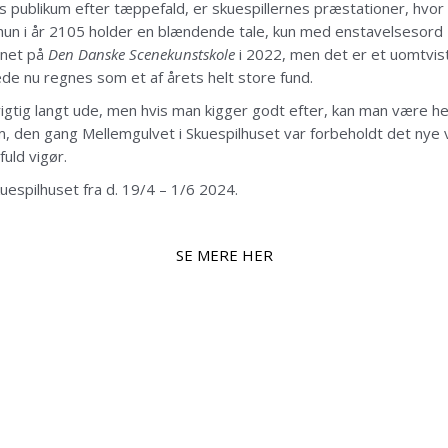
s publikum efter tæppefald, er skuespillernes præstationer, hvor
r hun i år 2105 holder en blændende tale, kun med enstavelsesord 
nnet på
Den Danske Scenekunstskole
i 2022, men det er et uomtvist
ede nu regnes som et af årets helt store fund.
rigtig langt ude, men hvis man kigger godt efter, kan man være h
n gang Mellemgulvet i Skuespilhuset var forbeholdt det nye vild
uld vigør.
espilhuset fra d. 19/4 – 1/6 2024.
SE MERE HER