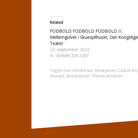
Related
FODBOLD FODBOLD FODBOLD //
Mellemgulvet i Skuespilhuset, Det Kongelige
Teater
23. september 2022
In "ANMELDELSER"
Tagget
Alvin Olid Bursøe
,
Bevægelsen
,
Caspar Eric
Skuespil
,
Skuespilhuset
,
Thomas Bendixen