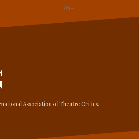
Søg
efter:
G
ational Association of Theatre Critics.