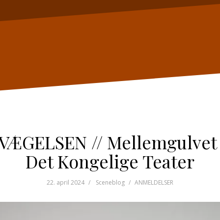
VÆGELSEN // Mellemgulvet i
Det Kongelige Teater
22. april 2024
Sceneblog
ANMELDELSER