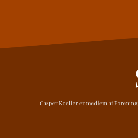
Videre
til
indhold
Casper Koeller er medlem af Foreningen