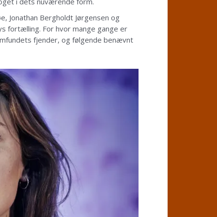
roget i dets nuværende form.
rsøe, Jonathan Bergholdt Jørgensen og
ys fortælling. For hvor mange gange er
 samfundets fjender, og følgende benævnt