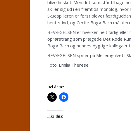
blive husket. Men det som står tilbage ho
skiller sig ud i en fremtids monolog, hvo
Skuespilleren er først blevet færdigudda
hentet ind, og Cecilie Bogø Bach må aller
BEVÆGELSEN er hverken helt farlig eller 
oprørstrang som prægede Det Røde Rum, de
Bogø Bach og hendes dygtige kollegaer i f
BEVÆGELSEN spiller på Mellemgulvet i Sku
Foto: Emilia Therese
Del dette:
Like this: