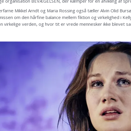
gtige organisation BEVÆGELSEN, der kæmper for en afvikling af sp
e erfarne Mikkel Arndt og Maria Rossing også tæller Alvin Olid Bu
issen om den hårfine balance mellem fiktion og virkelighed i Kell
den virkelige verden, og hvor tit er vrede mennesker ikke blevet