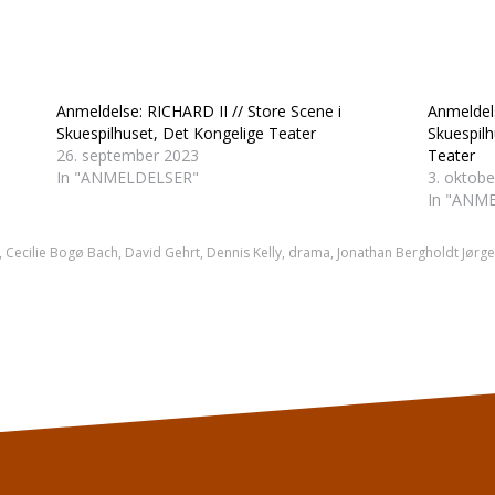
Anmeldelse: RICHARD II // Store Scene i
Anmeldel
Skuespilhuset, Det Kongelige Teater
Skuespilh
26. september 2023
Teater
In "ANMELDELSER"
3. oktob
In "ANM
,
Cecilie Bogø Bach
,
David Gehrt
,
Dennis Kelly
,
drama
,
Jonathan Bergholdt Jørg