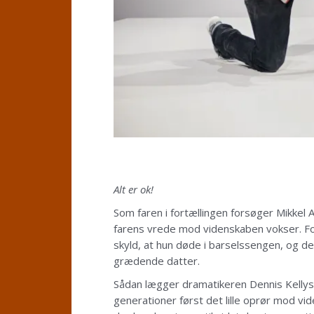
Alt er ok!
Som faren i fortællingen forsøger Mikkel 
farens vrede mod videnskaben vokser. Fo
skyld, at hun døde i barselssengen, og de
grædende datter.
Sådan lægger dramatikeren Dennis Kellys 
generationer først det lille oprør mod vi