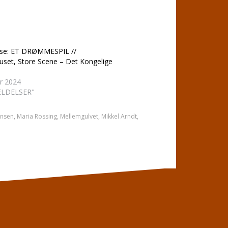
se: ET DRØMMESPIL //
uset, Store Scene – Det Kongelige
er 2024
ELDELSER"
ensen
,
Maria Rossing
,
Mellemgulvet
,
Mikkel Arndt
,