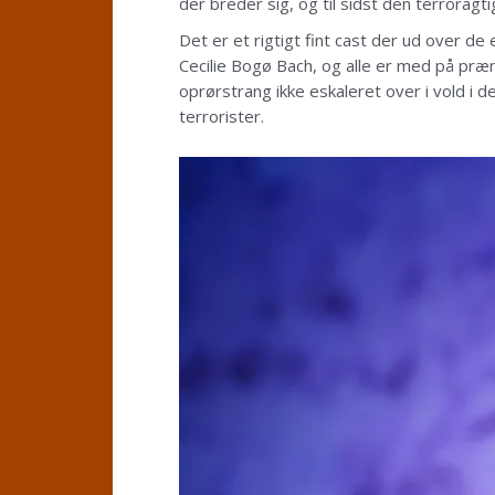
der breder sig, og til sidst den terrora
Det er et rigtigt fint cast der ud over d
Cecilie Bogø Bach, og alle er med på præm
oprørstrang ikke eskaleret over i vold i 
terrorister.