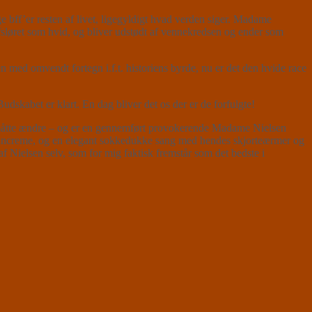
ge bff’er resten af livet, ligegyldigt hvad verden siger. Madame
 afsløret som hvid, og bliver udstødt af vennekredsen og ender som
med omvendt fortegn i.f.t. historiens byrde, nu er det den hvide race
dskabet er klart. En dag bliver det os der er de forfulgte!
åtte ændre – og er en gennemført provokerende Madame Nielsen
 bruncreme, og en elegant sokkedukke sang med hendes skjorteærmer og
Nielsen selv, som for mig faktisk fremstår som det bedste i