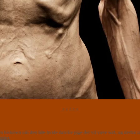
⭐⭐⭐⭐⭐
istorien om den lille hvide danske pige der vil være sort, og derfor m
ndet.