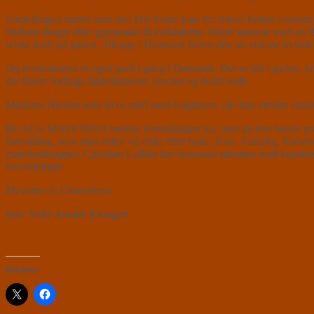
Fortællingen starter med den lille hvide pige der bliver bedste veninde
Nielsen drager efter gymnasiet til sydstaterne, bliver kæreste med en 
white trash på gaden. Tilbage i Danmark bliver den nu voksne kvinde a
Og revolutionen er også godt i gang i Danmark. Der er bål i gaden, l
der bliver forfulgt, diskrimineret, lynchet og holdt nede.
Madame Nielsen taler til os med store bogstaver, når han vender situat
BLACK MADONNA hedder forestillingen nu, men da den havde premie
forestilling, som man enten vil elske eller hade. Kras. Finurlig. Kr
manchetknapper. Christian Lollike har iscenesat sammen med kunstnere
forestillingen.
My name is Chameleon.
foto: Sofie Amalie Klougart
Del dette: