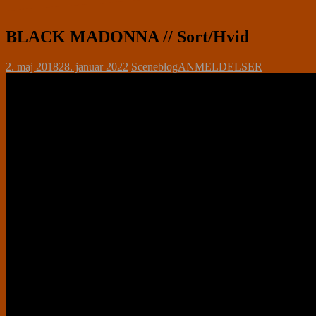
BLACK MADONNA // Sort/Hvid
2. maj 2018
28. januar 2022
Sceneblog
ANMELDELSER