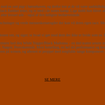
 med en sort pige i børnehaven, og derfor tror at de vil være uadskilleli
Black Panther leder, og er med i de sortes kamp. Lige indtil hun bliver
tter frosset ude – også af den tidligere bedsteveninde.
ynchninger og vrede menneskemængder der kun vil deres egen race. Men 
ionen om, og siger; se hvad vi gør mod dem der ikke er hvide som os. Bu
re hed den White Nigger/Black Madonna – en titel teatret senere m
eativ. Nøgen. Provokerende. Mest fortælling, en hel del performance og
n på scenen, og aftenen er proppet med sorgfulde sange komponeret af 
SE MERE