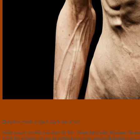
Boredom made a black bitch out of me.
Sikke nogen smukke blå øjne du har
. Sådan begynder Madame Nielsen h
USA for at bakke op om de sortes kamp mod uretfærdigheden i samfu