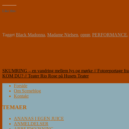
Like this:
Tagget
Black Madonna
,
Madame Nielsen
,
oprør
,
PERFORMANCE
Indlægsnavigation
SKUMRING – en vandring mellem lys og mørke // Fotoreportage fra
KOM DU? // Teater Rio Rose på Husets Teater
Forside
Om Sceneblog
Kontakt
TEMAER
ANANAS I EGEN JUICE
ANMELDELSER
ARBEJDSVISNING