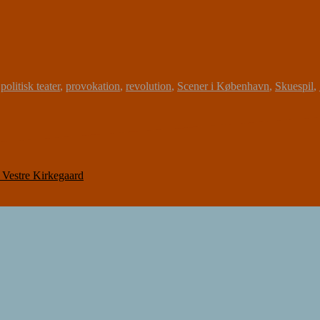
,
politisk teater
,
provokation
,
revolution
,
Scener i København
,
Skuespil
,
 Vestre Kirkegaard